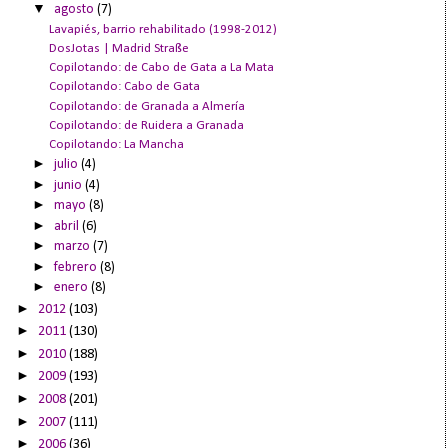
▼
agosto
(7)
Lavapiés, barrio rehabilitado (1998-2012)
DosJotas | Madrid Straße
Copilotando: de Cabo de Gata a La Mata
Copilotando: Cabo de Gata
Copilotando: de Granada a Almería
Copilotando: de Ruidera a Granada
Copilotando: La Mancha
►
julio
(4)
►
junio
(4)
►
mayo
(8)
►
abril
(6)
►
marzo
(7)
►
febrero
(8)
►
enero
(8)
►
2012
(103)
►
2011
(130)
►
2010
(188)
►
2009
(193)
►
2008
(201)
►
2007
(111)
►
2006
(36)