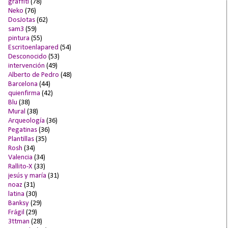
graffiti
(78)
Neko
(76)
DosJotas
(62)
sam3
(59)
pintura
(55)
Escritoenlapared
(54)
Desconocido
(53)
intervención
(49)
Alberto de Pedro
(48)
Barcelona
(44)
quienfirma
(42)
Blu
(38)
Mural
(38)
Arqueología
(36)
Pegatinas
(36)
Plantillas
(35)
Rosh
(34)
Valencia
(34)
Rallito-X
(33)
jesús y maría
(31)
noaz
(31)
latina
(30)
Banksy
(29)
Frágil
(29)
3ttman
(28)