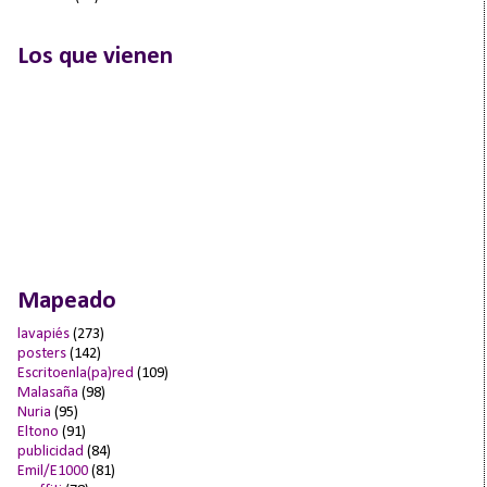
Los que vienen
Mapeado
lavapiés
(273)
posters
(142)
Escritoenla(pa)red
(109)
Malasaña
(98)
Nuria
(95)
Eltono
(91)
publicidad
(84)
Emil/E1000
(81)