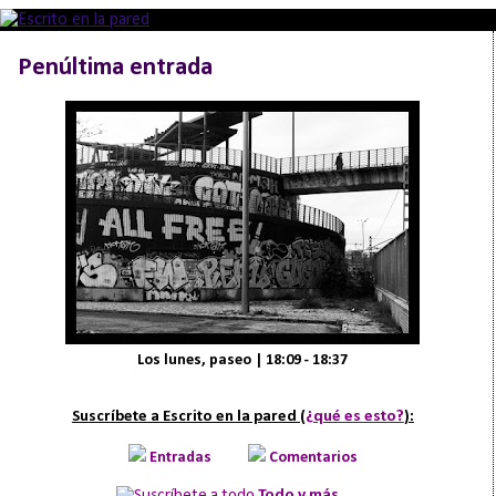
Penúltima entrada
Los lunes, paseo | 18:09 - 18:37
Suscríbete a Escrito en la pared (
¿qué es esto?
):
Entradas
Comentarios
Todo y más