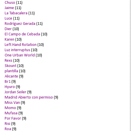
Chuso
(11)
Jaime
(11)
La Tabacalera
(11)
Luce
(11)
Rodríguez Gerada
(11)
Dier
(10)
El Campo de Cebada
(10)
Karen
(10)
Left Hand Rotation
(10)
Luz interruptus
(10)
One Urban World
(10)
Rexs
(10)
Skount
(10)
plantilla
(10)
Alicante
(9)
Br1
(9)
Hyuro
(9)
Jordan Seiler
(9)
Madrid Abierto con permiso
(9)
Miss Van
(9)
Momo
(9)
Mufasa
(9)
Por Favor
(9)
Risi
(9)
Roa
(9)