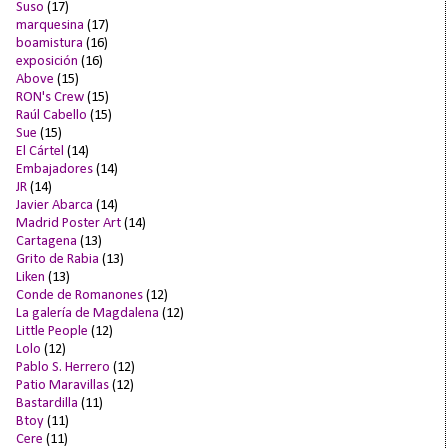
Suso
(17)
marquesina
(17)
boamistura
(16)
exposición
(16)
Above
(15)
RON's Crew
(15)
Raúl Cabello
(15)
Sue
(15)
El Cártel
(14)
Embajadores
(14)
JR
(14)
Javier Abarca
(14)
Madrid Poster Art
(14)
Cartagena
(13)
Grito de Rabia
(13)
Liken
(13)
Conde de Romanones
(12)
La galería de Magdalena
(12)
Little People
(12)
Lolo
(12)
Pablo S. Herrero
(12)
Patio Maravillas
(12)
Bastardilla
(11)
Btoy
(11)
Cere
(11)