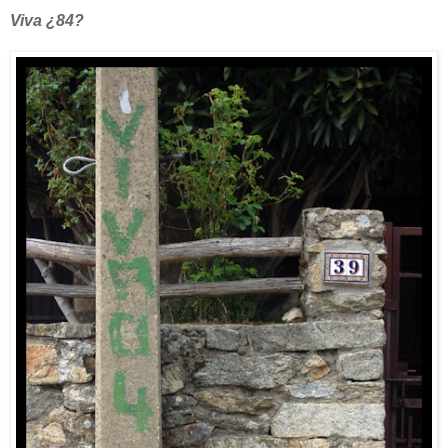
Viva ¿84?