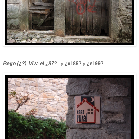
Bego (¿?). Viva el ¿87?
, y
¿el 89?
y
¿el 99?.