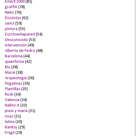
Emil/E1000
(81)
graffiti
(78)
Neko
(76)
DosJotas
(62)
sam3
(59)
pintura
(55)
Escritoenlapared
(54)
Desconocido
(53)
intervención
(49)
Alberto de Pedro
(48)
Barcelona
(44)
quienfirma
(42)
Blu
(38)
Mural
(38)
Arqueología
(36)
Pegatinas
(36)
Plantillas
(35)
Rosh
(34)
Valencia
(34)
Rallito-X
(33)
jesús y maría
(31)
noaz
(31)
latina
(30)
Banksy
(29)
Frágil
(29)