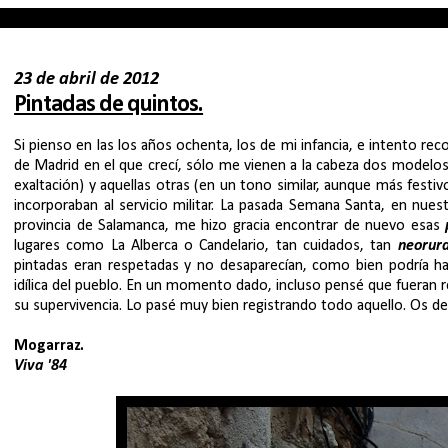
23 de abril de 2012
Pintadas de quintos.
Si pienso en las los años ochenta, los de mi infancia, e intento rec
de Madrid en el que crecí, sólo me vienen a la cabeza dos modelos
exaltación) y aquellas otras (en un tono similar, aunque más festiv
incorporaban al servicio militar. La pasada Semana Santa, en nue
provincia de Salamanca, me hizo gracia encontrar de nuevo esas
lugares como La Alberca o Candelario, tan cuidados, tan
neorura
pintadas eran respetadas y no desaparecían, como bien podría ha
idílica del pueblo. En un momento dado, incluso pensé que fueran re
su supervivencia. Lo pasé muy bien registrando todo aquello. Os de
Mogarraz.
Viva '84