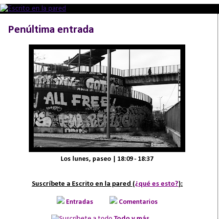
Penúltima entrada
Los lunes, paseo | 18:09 - 18:37
Suscríbete a Escrito en la pared (
¿qué es esto?
):
Entradas
Comentarios
Todo y más