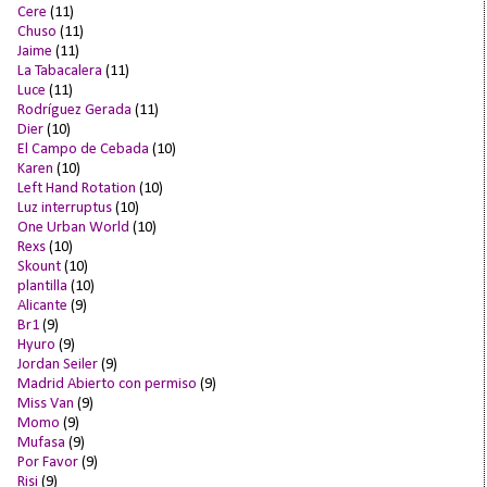
Cere
(11)
Chuso
(11)
Jaime
(11)
La Tabacalera
(11)
Luce
(11)
Rodríguez Gerada
(11)
Dier
(10)
El Campo de Cebada
(10)
Karen
(10)
Left Hand Rotation
(10)
Luz interruptus
(10)
One Urban World
(10)
Rexs
(10)
Skount
(10)
plantilla
(10)
Alicante
(9)
Br1
(9)
Hyuro
(9)
Jordan Seiler
(9)
Madrid Abierto con permiso
(9)
Miss Van
(9)
Momo
(9)
Mufasa
(9)
Por Favor
(9)
Risi
(9)