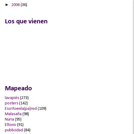
►
2006
(36)
Los que vienen
Mapeado
lavapiés
(273)
posters
(142)
Escritoenla(pa)red
(109)
Malasaña
(98)
Nuria
(95)
Eltono
(91)
publicidad
(84)