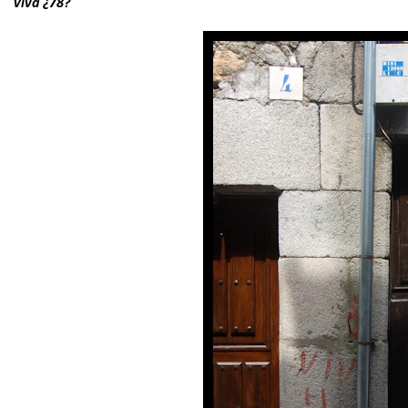
Viva ¿78?