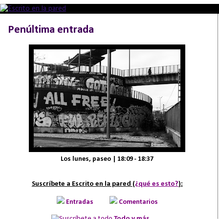
Penúltima entrada
Los lunes, paseo | 18:09 - 18:37
Suscríbete a Escrito en la pared (
¿qué es esto?
):
Entradas
Comentarios
Todo y más