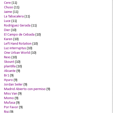
Cere
(11)
Chuso
(11)
Jaime
(11)
La Tabacalera
(11)
Luce
(11)
Rodríguez Gerada
(11)
Dier
(10)
El Campo de Cebada
(10)
Karen
(10)
Left Hand Rotation
(10)
Luz interruptus
(10)
One Urban World
(10)
Rexs
(10)
Skount
(10)
plantilla
(10)
Alicante
(9)
Br1
(9)
Hyuro
(9)
Jordan Seiler
(9)
Madrid Abierto con permiso
(9)
Miss Van
(9)
Momo
(9)
Mufasa
(9)
Por Favor
(9)
Risi
(9)