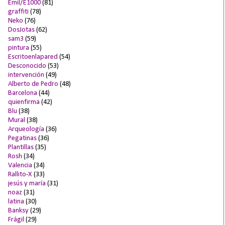
Emil/E1000
(81)
graffiti
(78)
Neko
(76)
DosJotas
(62)
sam3
(59)
pintura
(55)
Escritoenlapared
(54)
Desconocido
(53)
intervención
(49)
Alberto de Pedro
(48)
Barcelona
(44)
quienfirma
(42)
Blu
(38)
Mural
(38)
Arqueología
(36)
Pegatinas
(36)
Plantillas
(35)
Rosh
(34)
Valencia
(34)
Rallito-X
(33)
jesús y maría
(31)
noaz
(31)
latina
(30)
Banksy
(29)
Frágil
(29)