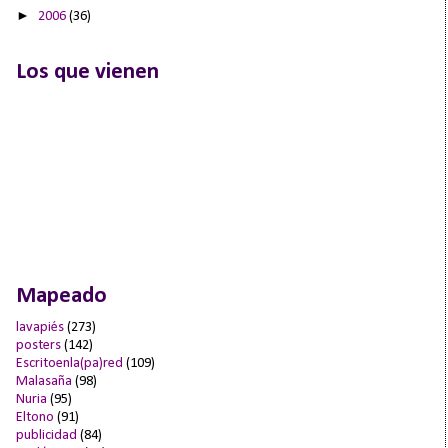
►
2006
(36)
Los que vienen
Mapeado
lavapiés
(273)
posters
(142)
Escritoenla(pa)red
(109)
Malasaña
(98)
Nuria
(95)
Eltono
(91)
publicidad
(84)