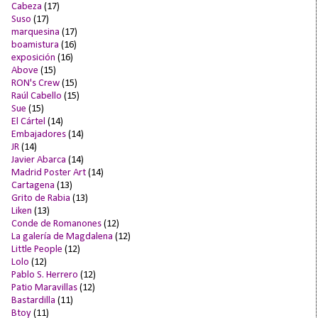
Cabeza
(17)
Suso
(17)
marquesina
(17)
boamistura
(16)
exposición
(16)
Above
(15)
RON's Crew
(15)
Raúl Cabello
(15)
Sue
(15)
El Cártel
(14)
Embajadores
(14)
JR
(14)
Javier Abarca
(14)
Madrid Poster Art
(14)
Cartagena
(13)
Grito de Rabia
(13)
Liken
(13)
Conde de Romanones
(12)
La galería de Magdalena
(12)
Little People
(12)
Lolo
(12)
Pablo S. Herrero
(12)
Patio Maravillas
(12)
Bastardilla
(11)
Btoy
(11)