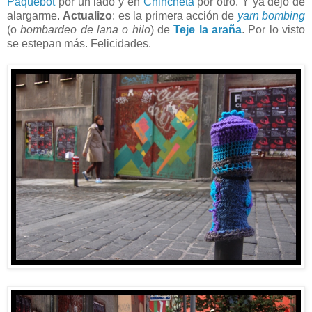
Paquebot
por un lado y en
Chincheta
por otro. Y ya dejo de
alargarme.
Actualizo
: es la primera acción de
yarn bombing
(o
bombardeo de lana o hilo
) de
Teje la araña
. Por lo visto
se estepan más. Felicidades.