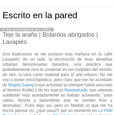
Escrito en la pared
7 de noviembre de 2011
Teje la araña | Bolardos abrigados |
Lavapiés
Dos tradiciones se me juntaron esta mañana en la calle
Lavapiés: de un lado, la decoración de esas alimañas
urbanas denominadas bolardos, una práctica que
probablemente roce lo universal en las ciudades del mundo;
de otro, la lana como material para el arte urbano. No me
voy a poner enciclopédico, pero claro que me he acordado
de
Magda Sayeg
(cuya actividad yo siempre había asociado
al término
Knitta
) y de lxs suecxs
Masquerade
, que además
subtitulan muy acertadamente su trabajo aclarando: "para
vallas, farolas y barandillas que se sientan frías y
desnudas". Pues algo así, pero en Madrid, lo que me ha
hecho pensar (sí, ¿qué pasa?) por un momento en
Le Petit