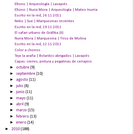
Eltono | Arqueología | Lavapiés
Eltono | Nuria Mora | Arqueología | Mateo Inurria
Escrito en la red, 26.11.2011
Neko | Sue | Marquesinas recientes
Escrito en la red, 19.11.2011
El safari urbano de Gráfika (II)
Nuria Mora | Marquesina | Tirso de Molina
Escrito en la red, 12.11.2011
Color a chorros
Teje la araña | Bolardos abrigados | Lavapiés
Capas: cierres, pintura y pegatinas de cerrajero.
►
octubre
(9)
►
septiembre
(10)
►
agosto
(11)
►
julio
(8)
►
junio
(11)
►
mayo
(11)
►
abril
(9)
►
marzo
(15)
►
febrero
(13)
►
enero
(14)
►
2010
(188)