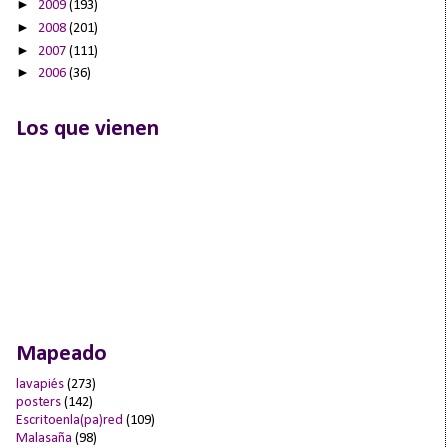
►
2009
(193)
►
2008
(201)
►
2007
(111)
►
2006
(36)
Los que vienen
Mapeado
lavapiés
(273)
posters
(142)
Escritoenla(pa)red
(109)
Malasaña
(98)