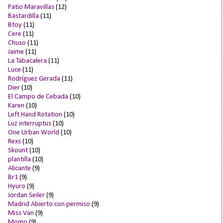
Patio Maravillas
(12)
Bastardilla
(11)
Btoy
(11)
Cere
(11)
Chuso
(11)
Jaime
(11)
La Tabacalera
(11)
Luce
(11)
Rodríguez Gerada
(11)
Dier
(10)
El Campo de Cebada
(10)
Karen
(10)
Left Hand Rotation
(10)
Luz interruptus
(10)
One Urban World
(10)
Rexs
(10)
Skount
(10)
plantilla
(10)
Alicante
(9)
Br1
(9)
Hyuro
(9)
Jordan Seiler
(9)
Madrid Abierto con permiso
(9)
Miss Van
(9)
Momo
(9)