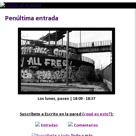
Penúltima entrada
Los lunes, paseo | 18:09 - 18:37
Suscríbete a Escrito en la pared (
¿qué es esto?
):
Entradas
Comentarios
Todo y más