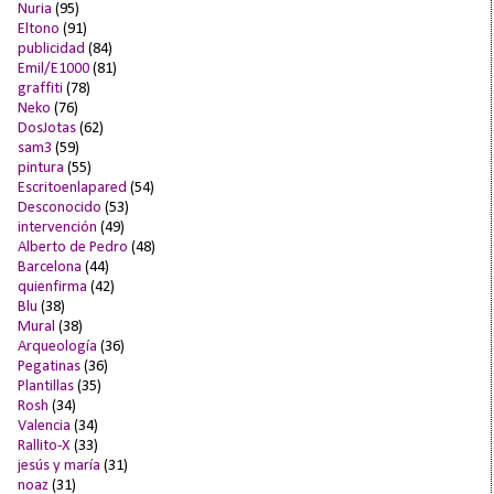
Nuria
(95)
Eltono
(91)
publicidad
(84)
Emil/E1000
(81)
graffiti
(78)
Neko
(76)
DosJotas
(62)
sam3
(59)
pintura
(55)
Escritoenlapared
(54)
Desconocido
(53)
intervención
(49)
Alberto de Pedro
(48)
Barcelona
(44)
quienfirma
(42)
Blu
(38)
Mural
(38)
Arqueología
(36)
Pegatinas
(36)
Plantillas
(35)
Rosh
(34)
Valencia
(34)
Rallito-X
(33)
jesús y maría
(31)
noaz
(31)