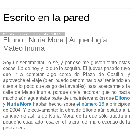
Escrito en la pared
28 de noviembre de 2011
Eltono | Nuria Mora | Arqueología |
Mateo Inurria
Soy un sentimental, lo sé, y por eso me gustan tanto estas
cosas. La de hoy y la que le seguirá. El jueves pasado tuve
que ir a comprar algo cerca de Plaza de Castilla, y
aproveché el viaje (bien puedo denominarlo así teniendo en
cuenta lo poco que salgo de Lavapiés) para acercarme a la
calle de Mateo Inurria, porque creía recordar que no hacía
mucho aún aguantaba parte de una intervención que
Eltono
y
Nuria Mora
habían hecho sobre
el número 16
a principios
de 2004. Y efectivamente: la obra de Eltono aún estaba allí,
aunque no así la de Nuria Mora, de la que sólo queda un
pequeño cuadrado rosa en el lateral del muro
cegado
de la
pescadería.