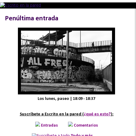
Penúltima entrada
Los lunes, paseo | 18:09 - 18:37
Suscríbete a Escrito en la pared (
¿qué es esto?
):
Entradas
Comentarios
Todo y más