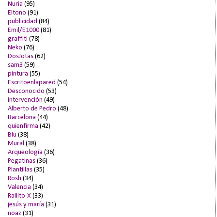
Nuria
(95)
Eltono
(91)
publicidad
(84)
Emil/E1000
(81)
graffiti
(78)
Neko
(76)
DosJotas
(62)
sam3
(59)
pintura
(55)
Escritoenlapared
(54)
Desconocido
(53)
intervención
(49)
Alberto de Pedro
(48)
Barcelona
(44)
quienfirma
(42)
Blu
(38)
Mural
(38)
Arqueología
(36)
Pegatinas
(36)
Plantillas
(35)
Rosh
(34)
Valencia
(34)
Rallito-X
(33)
jesús y maría
(31)
noaz
(31)