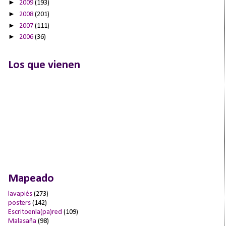
►
2009
(193)
►
2008
(201)
►
2007
(111)
►
2006
(36)
Los que vienen
Mapeado
lavapiés
(273)
posters
(142)
Escritoenla(pa)red
(109)
Malasaña
(98)