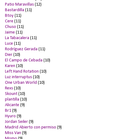
Patio Maravillas
(12)
Bastardilla
(11)
Btoy
(11)
Cere
(11)
Chuso
(11)
Jaime
(11)
La Tabacalera
(11)
Luce
(11)
Rodríguez Gerada
(11)
Dier
(10)
El Campo de Cebada
(10)
Karen
(10)
Left Hand Rotation
(10)
Luz interruptus
(10)
One Urban World
(10)
Rexs
(10)
Skount
(10)
plantilla
(10)
Alicante
(9)
Br1
(9)
Hyuro
(9)
Jordan Seiler
(9)
Madrid Abierto con permiso
(9)
Miss Van
(9)
Momo
(9)