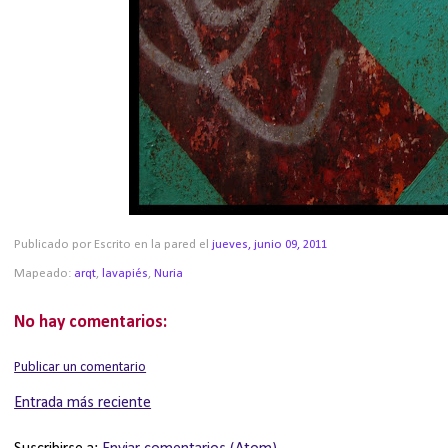
Publicado por Escrito en la pared
el
jueves, junio 09, 2011
Mapeado:
arqt
,
lavapiés
,
Nuria
No hay comentarios:
Publicar un comentario
Entrada más reciente