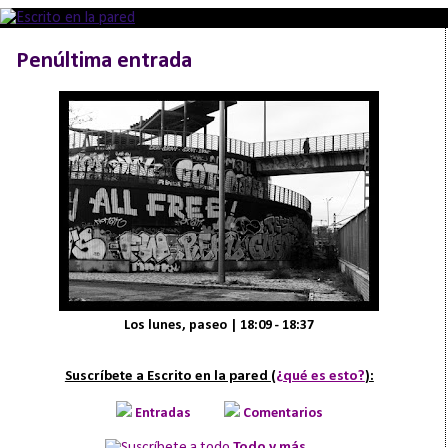
Penúltima entrada
Los lunes, paseo | 18:09 - 18:37
Suscríbete a Escrito en la pared (
¿qué es esto?
):
Entradas
Comentarios
Todo y más