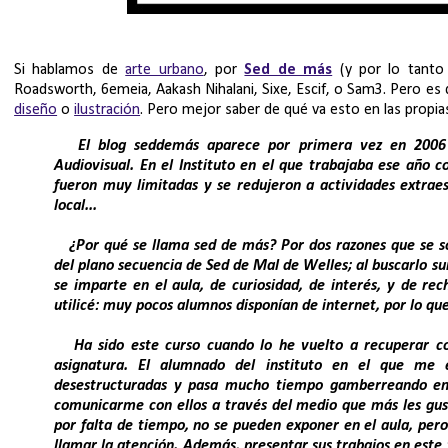
Si hablamos de
arte urbano
, por
Sed de más
(y por lo tanto 
Roadsworth, 6emeia, Aakash Nihalani, Sixe, Escif, o Sam3. Pero es
diseño
o
ilustración
. Pero mejor saber de qué va esto en las propias
El blog
seddemás
aparece por primera vez en 2006 
Audiovisual. En el Instituto en el que trabajaba ese año
fueron muy limitadas y se redujeron a actividades extraesc
local...
¿Por qué se llama sed de más? Por dos razones que se sol
del plano secuencia de Sed de Mal de Welles; al buscarlo su
se imparte en el aula, de curiosidad, de interés, y de rec
utilicé: muy pocos alumnos disponían de internet, por lo qu
Ha sido este curso cuando lo he vuelto a recuperar c
asignatura. El alumnado del instituto en el que me 
desestructuradas y pasa mucho tiempo gamberreando en 
comunicarme con ellos a través del medio que más les gust
por falta de tiempo, no se pueden exponer en el aula, pero
llamar la atención. Además, presentar sus trabajos en este 