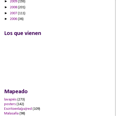
►
2009
(193)
►
2008
(201)
►
2007
(111)
►
2006
(36)
Los que vienen
Mapeado
lavapiés
(273)
posters
(142)
Escritoenla(pa)red
(109)
Malasaña
(98)