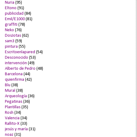
Nuria
(95)
Eltono
(91)
publicidad
(84)
Emil/E1000
(81)
graffiti
(78)
Neko
(76)
DosJotas
(62)
sam3
(59)
pintura
(55)
Escritoenlapared
(54)
Desconocido
(53)
intervención
(49)
Alberto de Pedro
(48)
Barcelona
(44)
quienfirma
(42)
Blu
(38)
Mural
(38)
Arqueología
(36)
Pegatinas
(36)
Plantillas
(35)
Rosh
(34)
Valencia
(34)
Rallito-X
(33)
jesús y maría
(31)
noaz
(31)