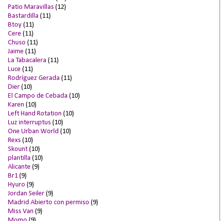
Patio Maravillas
(12)
Bastardilla
(11)
Btoy
(11)
Cere
(11)
Chuso
(11)
Jaime
(11)
La Tabacalera
(11)
Luce
(11)
Rodríguez Gerada
(11)
Dier
(10)
El Campo de Cebada
(10)
Karen
(10)
Left Hand Rotation
(10)
Luz interruptus
(10)
One Urban World
(10)
Rexs
(10)
Skount
(10)
plantilla
(10)
Alicante
(9)
Br1
(9)
Hyuro
(9)
Jordan Seiler
(9)
Madrid Abierto con permiso
(9)
Miss Van
(9)
Momo
(9)