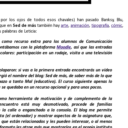
por los ojos de todos esos chavales) han pasado Banksy, Blu,
 que en
Sed de más
también hay
arte
,
animación
,
tipografía
,
cómic
,
 palabras de Leticia:
como recurso extra para los alumnos de Comunicación
 contábamos con la plataforma
Moodle
, así que las entradas
olares: participación en un rodaje, visita a una televisión
aparon: si vas a la primera entrada encontrarás un vídeo
rgió el nombre del blog: Sed de más, de saber más de lo que
hazo a tanto Mal (educativo). El curso siguiente apenas lo
e se quedaba en un recurso opcional y para unos pocos.
omo herramienta de motivación y de complemento de la
encuentro está muy desmotivado, procede de familias
la calle o enganchado a la consola. El blog me permite
a (el ordenador) y mostrar aspectos de la asignatura que,
 que están relacionados y les pueden interesar, o al menos
formato les atrae más que mostrarlos en el propio instituto