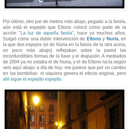
Por último, otro par de metros más abajo, pegado a la farola,
aún está el espejito que Eltono colocó como parte de la
acción "
La luz de aquella farola
", hace ya muchos años.
Surgió como una doble intervención de
Eltono
y
Nuria
, en
la que dos espejos (el de Nuria en la farola de la otra acera,
un poco más abajo) reflejaban sobre la pared las
inconfundibles formas de la llave y el diapasón. A mediados
de 2004 ya no estaba el de Nuria, y el de Eltono lucía según
veis aquí abajo; a día de hoy -me parece que por un cambio
en las bombillas- ni siquiera genera el efecto original, pero
ahí sigue el
espejito espejito
.