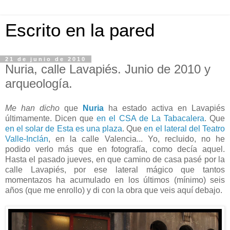
Escrito en la pared
21 de junio de 2010
Nuria, calle Lavapiés. Junio de 2010 y
arqueología.
Me han dicho
que
Nuria
ha estado activa en Lavapiés
últimamente. Dicen que
en el CSA de La Tabacalera
. Que
en el solar de Esta es una plaza
. Que
en el lateral del Teatro
Valle-Inclán
, en la calle Valencia... Yo, recluido, no he
podido verlo más que en fotografía, como decía aquel.
Hasta el pasado jueves, en que camino de casa pasé por la
calle Lavapiés, por ese lateral mágico que tantos
momentazos ha acumulado en los últimos (mínimo) seis
años (que me enrollo) y di con la obra que veis aquí debajo.