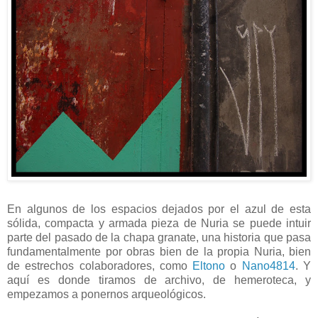
En algunos de los espacios dejados por el azul de esta
sólida, compacta y armada pieza de Nuria se puede intuir
parte del pasado de la chapa granate, una historia que pasa
fundamentalmente por obras bien de la propia Nuria, bien
de estrechos colaboradores, como
Eltono
o
Nano4814
. Y
aquí es donde tiramos de archivo, de hemeroteca, y
empezamos a ponernos arqueológicos.