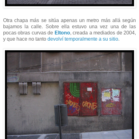
Otra chapa más se sitúa apenas un metro más allá según
bajamos la calle. Sobre ella estuvo una vez una de las
pocas obras curvas de
Eltono
, creada a mediados de 2004,
y que hace no tanto
devolví temporalmente a su sitio
.