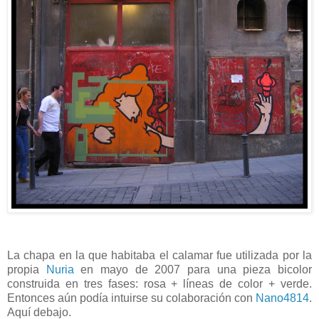
La chapa en la que habitaba el calamar fue utilizada por la
propia
Nuria
en mayo de 2007 para una pieza bicolor
construida en tres fases: rosa + líneas de color + verde.
Entonces aún podía intuirse su colaboración con
Nano4814
.
Aquí debajo.