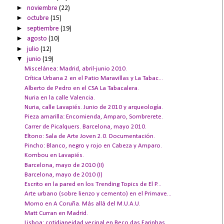
►
noviembre
(22)
►
octubre
(15)
►
septiembre
(19)
►
agosto
(10)
►
julio
(12)
▼
junio
(19)
Miscelánea: Madrid, abril-junio 2010.
Crítica Urbana 2 en el Patio Maravillas y La Tabac...
Alberto de Pedro en el CSA La Tabacalera.
Nuria en la calle Valencia.
Nuria, calle Lavapiés. Junio de 2010 y arqueología.
Pieza amarilla: Encomienda, Amparo, Sombrerete.
Carrer de Picalquers. Barcelona, mayo 2010.
Eltono: Sala de Arte Joven 2.0. Documentación.
Pincho: Blanco, negro y rojo en Cabeza y Amparo.
Kombou en Lavapiés.
Barcelona, mayo de 2010 (II)
Barcelona, mayo de 2010 (I)
Escrito en la pared en los Trending Topics de El P...
Arte urbano (sobre lienzo y cemento) en el Primave...
Momo en A Coruña. Más allá del M.U.A.U.
Matt Curran en Madrid.
Lisboa: cotidianeidad vecinal en Beco das Farinhas.