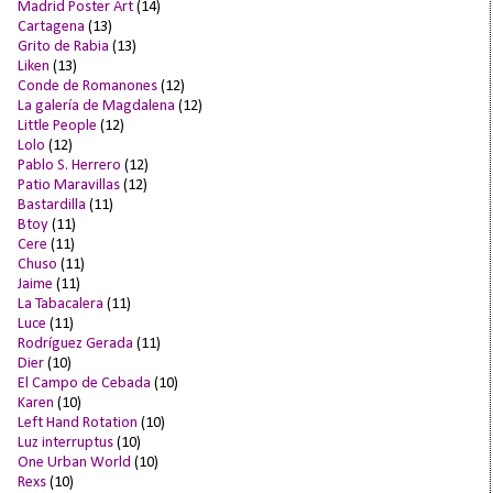
Madrid Poster Art
(14)
Cartagena
(13)
Grito de Rabia
(13)
Liken
(13)
Conde de Romanones
(12)
La galería de Magdalena
(12)
Little People
(12)
Lolo
(12)
Pablo S. Herrero
(12)
Patio Maravillas
(12)
Bastardilla
(11)
Btoy
(11)
Cere
(11)
Chuso
(11)
Jaime
(11)
La Tabacalera
(11)
Luce
(11)
Rodríguez Gerada
(11)
Dier
(10)
El Campo de Cebada
(10)
Karen
(10)
Left Hand Rotation
(10)
Luz interruptus
(10)
One Urban World
(10)
Rexs
(10)