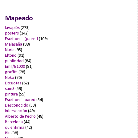
Mapeado
lavapiés
(273)
posters
(142)
Escritoenla(pa)red
(109)
Malasaña
(98)
Nuria
(95)
Eltono
(91)
publicidad
(84)
Emil/E1000
(81)
graffiti
(78)
Neko
(76)
DosJotas
(62)
sam3
(59)
pintura
(55)
Escritoenlapared
(54)
Desconocido
(53)
intervención
(49)
Alberto de Pedro
(48)
Barcelona
(44)
quienfirma
(42)
Blu
(38)