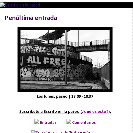
Penúltima entrada
Los lunes, paseo | 18:09 - 18:37
Suscríbete a Escrito en la pared (
¿qué es esto?
):
Entradas
Comentarios
Todo y más