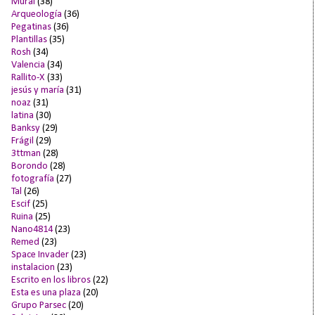
Mural
(38)
Arqueología
(36)
Pegatinas
(36)
Plantillas
(35)
Rosh
(34)
Valencia
(34)
Rallito-X
(33)
jesús y maría
(31)
noaz
(31)
latina
(30)
Banksy
(29)
Frágil
(29)
3ttman
(28)
Borondo
(28)
fotografía
(27)
Tal
(26)
Escif
(25)
Ruina
(25)
Nano4814
(23)
Remed
(23)
Space Invader
(23)
instalacion
(23)
Escrito en los libros
(22)
Esta es una plaza
(20)
Grupo Parsec
(20)