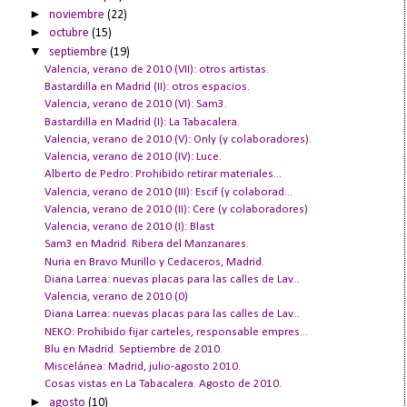
►
noviembre
(22)
►
octubre
(15)
▼
septiembre
(19)
Valencia, verano de 2010 (VII): otros artistas.
Bastardilla en Madrid (II): otros espacios.
Valencia, verano de 2010 (VI): Sam3.
Bastardilla en Madrid (I): La Tabacalera.
Valencia, verano de 2010 (V): Only (y colaboradores).
Valencia, verano de 2010 (IV): Luce.
Alberto de Pedro: Prohibido retirar materiales...
Valencia, verano de 2010 (III): Escif (y colaborad...
Valencia, verano de 2010 (II): Cere (y colaboradores)
Valencia, verano de 2010 (I): Blast
Sam3 en Madrid. Ribera del Manzanares.
Nuria en Bravo Murillo y Cedaceros, Madrid.
Diana Larrea: nuevas placas para las calles de Lav...
Valencia, verano de 2010 (0)
Diana Larrea: nuevas placas para las calles de Lav...
NEKO: Prohibido fijar carteles, responsable empres...
Blu en Madrid. Septiembre de 2010.
Miscelánea: Madrid, julio-agosto 2010.
Cosas vistas en La Tabacalera. Agosto de 2010.
►
agosto
(10)