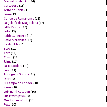
Madrid Poster Art
(14)
Cartagena
(13)
Grito de Rabia
(13)
Liken
(13)
Conde de Romanones
(12)
La galería de Magdalena
(12)
Little People
(12)
Lolo
(12)
Pablo S. Herrero
(12)
Patio Maravillas
(12)
Bastardilla
(11)
Btoy
(11)
Cere
(11)
Chuso
(11)
Jaime
(11)
La Tabacalera
(11)
Luce
(11)
Rodríguez Gerada
(11)
Dier
(10)
El Campo de Cebada
(10)
Karen
(10)
Left Hand Rotation
(10)
Luz interruptus
(10)
One Urban World
(10)
Rexs
(10)