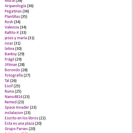
Mural
(38)
Arqueología
(36)
Pegatinas
(36)
Plantillas
(35)
Rosh
(34)
Valencia
(34)
Rallito-X
(33)
jesús y maría
(31)
noaz
(31)
latina
(30)
Banksy
(29)
Frágil
(29)
3ttman
(28)
Borondo
(28)
fotografía
(27)
Tal
(26)
Escif
(25)
Ruina
(25)
Nano4814
(23)
Remed
(23)
Space Invader
(23)
instalacion
(23)
Escrito en los libros
(22)
Esta es una plaza
(20)
Grupo Parsec
(20)