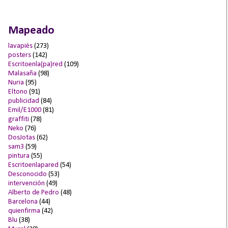
Mapeado
lavapiés
(273)
posters
(142)
Escritoenla(pa)red
(109)
Malasaña
(98)
Nuria
(95)
Eltono
(91)
publicidad
(84)
Emil/E1000
(81)
graffiti
(78)
Neko
(76)
DosJotas
(62)
sam3
(59)
pintura
(55)
Escritoenlapared
(54)
Desconocido
(53)
intervención
(49)
Alberto de Pedro
(48)
Barcelona
(44)
quienfirma
(42)
Blu
(38)