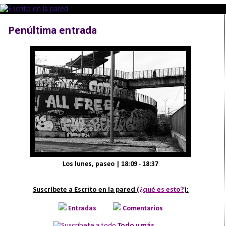
Penúltima entrada
Los lunes, paseo | 18:09 - 18:37
Suscríbete a Escrito en la pared (
¿qué es esto?
):
Entradas
Comentarios
Todo y más