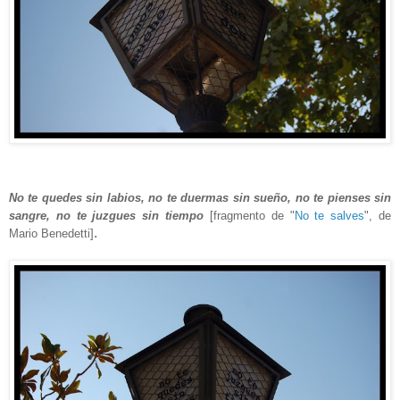
No te quedes sin labios, no te duermas sin sueño, no te pienses sin
sangre, no te juzgues sin tiempo
[fragmento de "
No te salves
", de
.
Mario Benedetti]