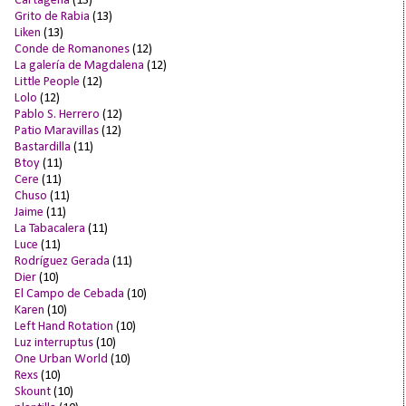
Cartagena
(13)
Grito de Rabia
(13)
Liken
(13)
Conde de Romanones
(12)
La galería de Magdalena
(12)
Little People
(12)
Lolo
(12)
Pablo S. Herrero
(12)
Patio Maravillas
(12)
Bastardilla
(11)
Btoy
(11)
Cere
(11)
Chuso
(11)
Jaime
(11)
La Tabacalera
(11)
Luce
(11)
Rodríguez Gerada
(11)
Dier
(10)
El Campo de Cebada
(10)
Karen
(10)
Left Hand Rotation
(10)
Luz interruptus
(10)
One Urban World
(10)
Rexs
(10)
Skount
(10)