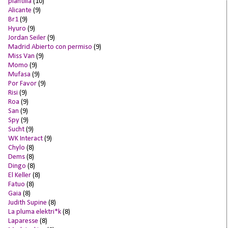
plantilla
(10)
Alicante
(9)
Br1
(9)
Hyuro
(9)
Jordan Seiler
(9)
Madrid Abierto con permiso
(9)
Miss Van
(9)
Momo
(9)
Mufasa
(9)
Por Favor
(9)
Risi
(9)
Roa
(9)
San
(9)
Spy
(9)
Sucht
(9)
WK Interact
(9)
Chylo
(8)
Dems
(8)
Dingo
(8)
El Keller
(8)
Fatuo
(8)
Gaia
(8)
Judith Supine
(8)
La pluma elektri*k
(8)
Laparesse
(8)