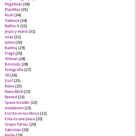
Pegatinas
(36)
Plantillas
(35)
Rosh
(34)
Valencia
(34)
Rallito-X
(33)
jesús y maría
(31)
noaz
(31)
latina
(30)
Banksy
(29)
Frágil
(29)
3ttman
(28)
Borondo
(28)
fotografía
(27)
Tal
(26)
Escif
(25)
Ruina
(25)
Nano4814
(23)
Remed
(23)
Space Invader
(23)
instalacion
(23)
Escrito en los libros
(22)
Esta es una plaza
(20)
Grupo Parsec
(20)
Sakristan
(20)
Berlín
(19)