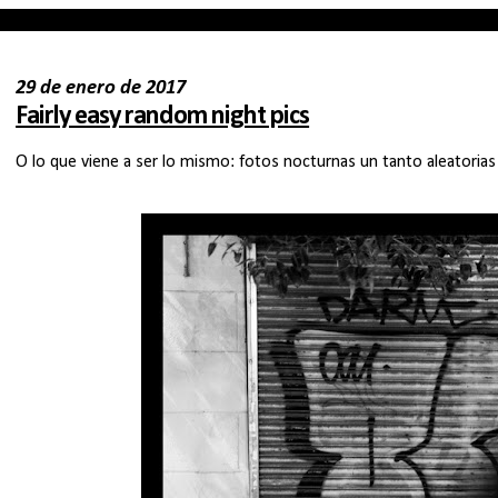
29 de enero de 2017
Fairly easy random night pics
O lo que viene a ser lo mismo: fotos nocturnas un tanto aleatorias 