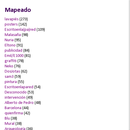
Mapeado
lavapiés
(273)
posters
(142)
Escritoenla(pa)red
(109)
Malasaña
(98)
Nuria
(95)
Eltono
(91)
publicidad
(84)
Emil/E1000
(81)
graffiti
(78)
Neko
(76)
DosJotas
(62)
sam3
(59)
pintura
(55)
Escritoenlapared
(54)
Desconocido
(53)
intervención
(49)
Alberto de Pedro
(48)
Barcelona
(44)
quienfirma
(42)
Blu
(38)
Mural
(38)
Arqueología
(36)