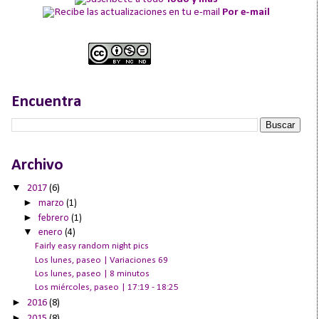
Por e-mail
Encuentra
Archivo
▼
2017
(6)
►
marzo
(1)
►
febrero
(1)
▼
enero
(4)
Fairly easy random night pics
Los lunes, paseo | Variaciones 69
Los lunes, paseo | 8 minutos
Los miércoles, paseo | 17:19 - 18:25
►
2016
(8)
►
2015
(8)