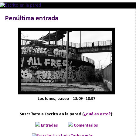
Penúltima entrada
Los lunes, paseo | 18:09 - 18:37
Suscríbete a Escrito en la pared (
¿qué es esto?
):
Entradas
Comentarios
Todo y más