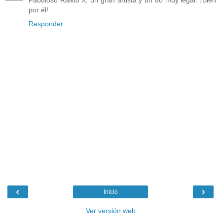
Fabuloso Rallito X, un gran artista y un tío muy legal. ¡Bien
por él!
Responder
‹
›
Inicio
Ver versión web