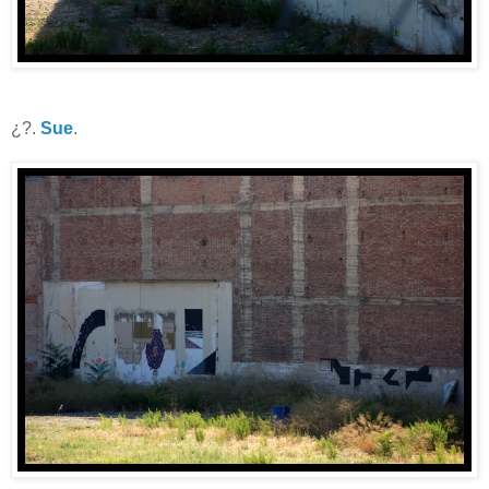
¿?.
Sue
.