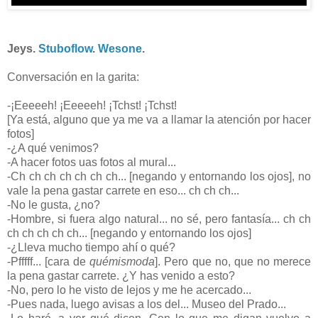
Jeys.
Stuboflow
.
Wesone
.
Conversación en la garita:
-¡Eeeeeh! ¡Eeeeeh! ¡Tchst! ¡Tchst!
[Ya está, alguno que ya me va a llamar la atención por hacer
fotos]
-¿A qué venimos?
-A hacer fotos uas fotos al mural...
-Ch ch ch ch ch ch ch... [negando y entornando los ojos], no
vale la pena gastar carrete en eso... ch ch ch...
-No le gusta, ¿no?
-Hombre, si fuera algo natural... no sé, pero fantasía... ch ch
ch ch ch ch ch... [negando y entornando los ojos]
-¿Lleva mucho tiempo ahí o qué?
-Pfffff... [cara de
quémismoda
]. Pero que no, que no merece
la pena gastar carrete. ¿Y has venido a esto?
-No, pero lo he visto de lejos y me he acercado...
-Pues nada, luego avisas a los del... Museo del Prado...