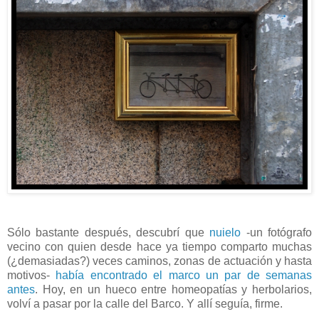
Sólo bastante después, descubrí que
nuielo
-un fotógrafo
vecino con quien desde hace ya tiempo comparto muchas
(¿demasiadas?) veces caminos, zonas de actuación y hasta
motivos-
había encontrado el marco un par de semanas
antes
. Hoy, en un hueco entre homeopatías y herbolarios,
volví a pasar por la calle del Barco. Y allí seguía, firme.