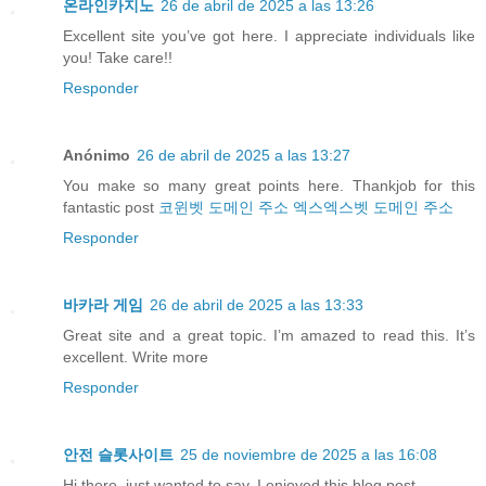
온라인카지노
26 de abril de 2025 a las 13:26
Excellent site you’ve got here. I appreciate individuals like
you! Take care!!
Responder
Anónimo
26 de abril de 2025 a las 13:27
You make so many great points here. Thankjob for this
fantastic post
코윈벳 도메인 주소
엑스엑스벳 도메인 주소
Responder
바카라 게임
26 de abril de 2025 a las 13:33
Great site and a great topic. I’m amazed to read this. It’s
excellent. Write more
Responder
안전 슬롯사이트
25 de noviembre de 2025 a las 16:08
Hi there, just wanted to say, I enjoyed this blog post.