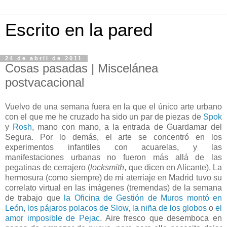
Escrito en la pared
24 de abril de 2011
Cosas pasadas | Miscelánea
postvacacional
Vuelvo de una semana fuera en la que el único arte urbano
con el que me he cruzado ha sido un par de piezas de
Spok
y
Rosh
, mano con mano, a la entrada de Guardamar del
Segura. Por lo demás, el arte se concentró en los
experimentos infantiles con acuarelas, y las
manifestaciones urbanas no fueron más allá de las
pegatinas de cerrajero (
locksmith
, que dicen en Alicante). La
hermosura (como siempre) de mi aterriaje en Madrid tuvo su
correlato virtual en las imágenes (tremendas) de la semana
de trabajo que
la Oficina de Gestión de Muros
montó en
León
,
los pájaros polacos de Slow
,
la niña de los globos
o
el
amor imposible de Pejac
. Aire fresco que desemboca en