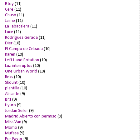
Btoy
(11)
Cere
(11)
Chuso
(11)
Jaime
(11)
La Tabacalera
(11)
Luce
(11)
Rodríguez Gerada
(11)
Dier
(10)
El Campo de Cebada
(10)
Karen
(10)
Left Hand Rotation
(10)
Luz interruptus
(10)
One Urban World
(10)
Rexs
(10)
Skount
(10)
plantilla
(10)
Alicante
(9)
Br1
(9)
Hyuro
(9)
Jordan Seiler
(9)
Madrid Abierto con permiso
(9)
Miss Van
(9)
Momo
(9)
Mufasa
(9)
Por Favor
(9)