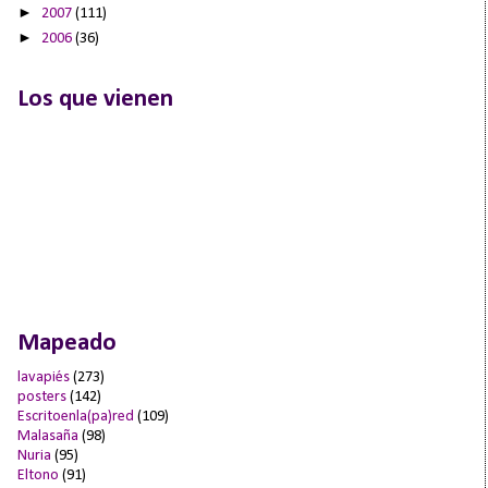
►
2007
(111)
►
2006
(36)
Los que vienen
Mapeado
lavapiés
(273)
posters
(142)
Escritoenla(pa)red
(109)
Malasaña
(98)
Nuria
(95)
Eltono
(91)