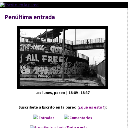
Penúltima entrada
Los lunes, paseo | 18:09 - 18:37
Suscríbete a Escrito en la pared (
¿qué es esto?
):
Entradas
Comentarios
Todo y más