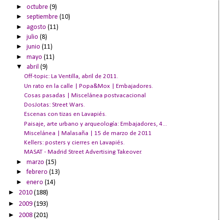
►
octubre
(9)
►
septiembre
(10)
►
agosto
(11)
►
julio
(8)
►
junio
(11)
►
mayo
(11)
▼
abril
(9)
Off-topic: La Ventilla, abril de 2011.
Un rato en la calle | Popa&Mox | Embajadores.
Cosas pasadas | Miscelánea postvacacional
DosJotas: Street Wars.
Escenas con tizas en Lavapiés.
Paisaje, arte urbano y arqueología: Embajadores, 4...
Miscelánea | Malasaña | 15 de marzo de 2011
Kellers: posters y cierres en Lavapiés.
MASAT - Madrid Street Advertising Takeover.
►
marzo
(15)
►
febrero
(13)
►
enero
(14)
►
2010
(188)
►
2009
(193)
►
2008
(201)