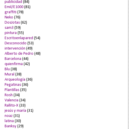
publicidad
(84)
Emil/E1000
(81)
graffiti
(78)
Neko
(76)
DosJotas
(62)
sam3
(59)
pintura
(55)
Escritoenlapared
(54)
Desconocido
(53)
intervención
(49)
Alberto de Pedro
(48)
Barcelona
(44)
quienfirma
(42)
Blu
(38)
Mural
(38)
Arqueología
(36)
Pegatinas
(36)
Plantillas
(35)
Rosh
(34)
Valencia
(34)
Rallito-X
(33)
jesús y maría
(31)
noaz
(31)
latina
(30)
Banksy
(29)