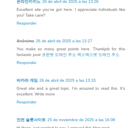
온라인카지노
26 de abril de 2025 a las 13:26
Excellent site you’ve got here. I appreciate individuals like
you! Take care!!
Responder
Anónimo
26 de abril de 2025 a las 13:27
You make so many great points here. Thankjob for this
fantastic post
코윈벳 도메인 주소
엑스엑스벳 도메인 주소
Responder
바카라 게임
26 de abril de 2025 a las 13:33
Great site and a great topic. I’m amazed to read this. It’s
excellent. Write more
Responder
안전 슬롯사이트
25 de noviembre de 2025 a las 16:08
Hi there, just wanted to say, I enjoyed this blog post.