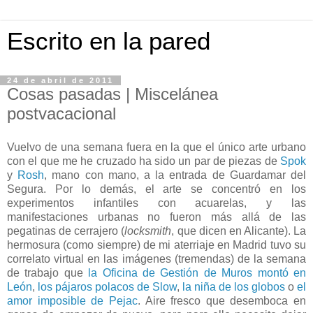
Escrito en la pared
24 de abril de 2011
Cosas pasadas | Miscelánea
postvacacional
Vuelvo de una semana fuera en la que el único arte urbano
con el que me he cruzado ha sido un par de piezas de
Spok
y
Rosh
, mano con mano, a la entrada de Guardamar del
Segura. Por lo demás, el arte se concentró en los
experimentos infantiles con acuarelas, y las
manifestaciones urbanas no fueron más allá de las
pegatinas de cerrajero (
locksmith
, que dicen en Alicante). La
hermosura (como siempre) de mi aterriaje en Madrid tuvo su
correlato virtual en las imágenes (tremendas) de la semana
de trabajo que
la Oficina de Gestión de Muros
montó en
León
,
los pájaros polacos de Slow
,
la niña de los globos
o
el
amor imposible de Pejac
. Aire fresco que desemboca en