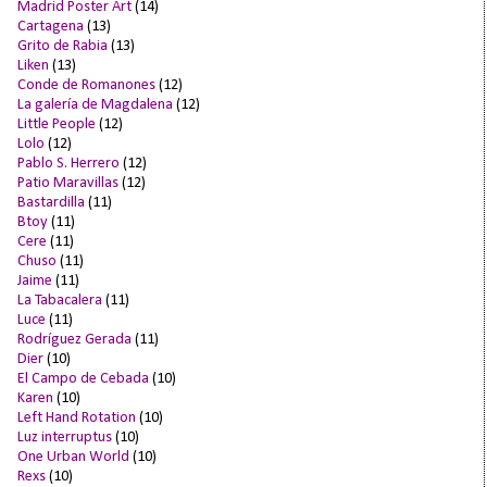
Madrid Poster Art
(14)
Cartagena
(13)
Grito de Rabia
(13)
Liken
(13)
Conde de Romanones
(12)
La galería de Magdalena
(12)
Little People
(12)
Lolo
(12)
Pablo S. Herrero
(12)
Patio Maravillas
(12)
Bastardilla
(11)
Btoy
(11)
Cere
(11)
Chuso
(11)
Jaime
(11)
La Tabacalera
(11)
Luce
(11)
Rodríguez Gerada
(11)
Dier
(10)
El Campo de Cebada
(10)
Karen
(10)
Left Hand Rotation
(10)
Luz interruptus
(10)
One Urban World
(10)
Rexs
(10)