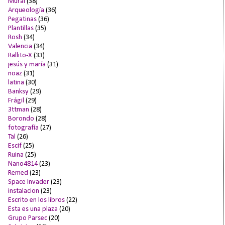
Mural
(38)
Arqueología
(36)
Pegatinas
(36)
Plantillas
(35)
Rosh
(34)
Valencia
(34)
Rallito-X
(33)
jesús y maría
(31)
noaz
(31)
latina
(30)
Banksy
(29)
Frágil
(29)
3ttman
(28)
Borondo
(28)
fotografía
(27)
Tal
(26)
Escif
(25)
Ruina
(25)
Nano4814
(23)
Remed
(23)
Space Invader
(23)
instalacion
(23)
Escrito en los libros
(22)
Esta es una plaza
(20)
Grupo Parsec
(20)