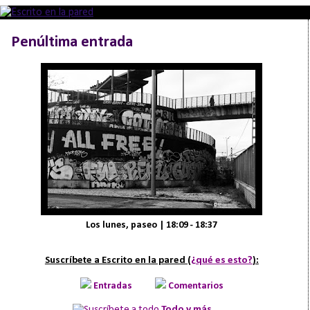
Penúltima entrada
Los lunes, paseo | 18:09 - 18:37
Suscríbete a Escrito en la pared (
¿qué es esto?
):
Entradas
Comentarios
Todo y más