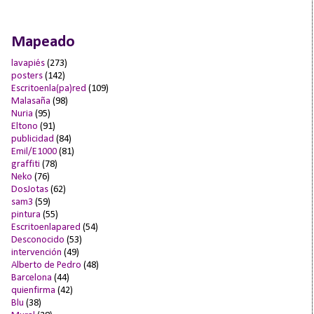
Mapeado
lavapiés
(273)
posters
(142)
Escritoenla(pa)red
(109)
Malasaña
(98)
Nuria
(95)
Eltono
(91)
publicidad
(84)
Emil/E1000
(81)
graffiti
(78)
Neko
(76)
DosJotas
(62)
sam3
(59)
pintura
(55)
Escritoenlapared
(54)
Desconocido
(53)
intervención
(49)
Alberto de Pedro
(48)
Barcelona
(44)
quienfirma
(42)
Blu
(38)