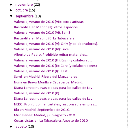
►
noviembre
(22)
►
octubre
(15)
▼
septiembre
(19)
Valencia, verano de 2010 (VII): otros artistas.
Bastardilla en Madrid (II): otros espacios.
Valencia, verano de 2010 (VI): Sam3.
Bastardilla en Madrid (I): La Tabacalera.
Valencia, verano de 2010 (V): Only (y colaboradores).
Valencia, verano de 2010 (IV): Luce.
Alberto de Pedro: Prohibido retirar materiales...
Valencia, verano de 2010 (III): Escif (y colaborad...
Valencia, verano de 2010 (II): Cere (y colaboradores)
Valencia, verano de 2010 (I): Blast
Sam3 en Madrid. Ribera del Manzanares.
Nuria en Bravo Murillo y Cedaceros, Madrid.
Diana Larrea: nuevas placas para las calles de Lav...
Valencia, verano de 2010 (0)
Diana Larrea: nuevas placas para las calles de Lav...
NEKO: Prohibido fijar carteles, responsable empres...
Blu en Madrid. Septiembre de 2010.
Miscelánea: Madrid, julio-agosto 2010.
Cosas vistas en La Tabacalera. Agosto de 2010.
►
agosto
(10)