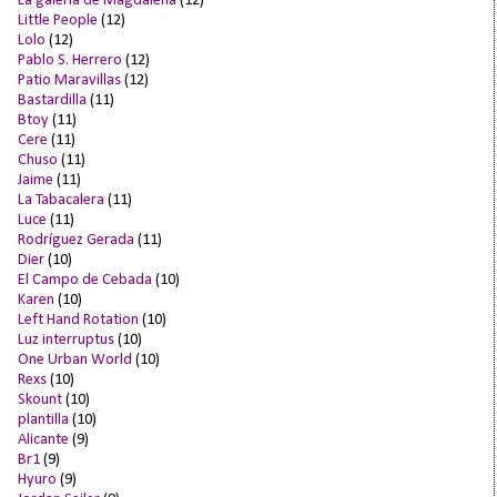
La galería de Magdalena
(12)
Little People
(12)
Lolo
(12)
Pablo S. Herrero
(12)
Patio Maravillas
(12)
Bastardilla
(11)
Btoy
(11)
Cere
(11)
Chuso
(11)
Jaime
(11)
La Tabacalera
(11)
Luce
(11)
Rodríguez Gerada
(11)
Dier
(10)
El Campo de Cebada
(10)
Karen
(10)
Left Hand Rotation
(10)
Luz interruptus
(10)
One Urban World
(10)
Rexs
(10)
Skount
(10)
plantilla
(10)
Alicante
(9)
Br1
(9)
Hyuro
(9)