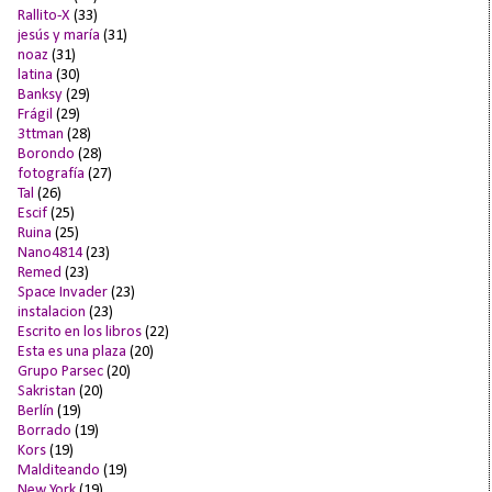
Rallito-X
(33)
jesús y maría
(31)
noaz
(31)
latina
(30)
Banksy
(29)
Frágil
(29)
3ttman
(28)
Borondo
(28)
fotografía
(27)
Tal
(26)
Escif
(25)
Ruina
(25)
Nano4814
(23)
Remed
(23)
Space Invader
(23)
instalacion
(23)
Escrito en los libros
(22)
Esta es una plaza
(20)
Grupo Parsec
(20)
Sakristan
(20)
Berlín
(19)
Borrado
(19)
Kors
(19)
Malditeando
(19)
New York
(19)