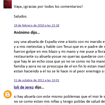
Vaya, ¡gracias por todos los comentarios!
Saludos.
19 de febrero de 2010 a las 23:18
Anónimo dijo...
soy una abuela de España vine a kioto con mi marido e
y a mis nietesitas y hable con Tesui que es e padre de 
fueron golpe en mis blazo y mi mano y me puse a llora
restaurante su abuela yosue no querias quedarse con mis
que hay le an echo cosa que yo no se como no ha manda
familia y aora no se preocupa de el en fin lo estan ma
estan haciendo a el no se le hace ni al peor enemigo s
31 de octubre de 2011 a las 13:01
loli de jerez
dijo...
si hay abuela con este mismo poblemas que el mio le s
no se como estan mis niñas y tengo poblas de salud d