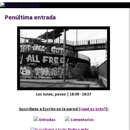
Penúltima entrada
Los lunes, paseo | 18:09 - 18:37
Suscríbete a Escrito en la pared (
¿qué es esto?
):
Entradas
Comentarios
Todo y más