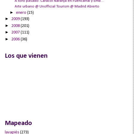
A toro pasado: Caracol Naranja en Fuencarral y Emb...
Arte urbano @ Unofficial Tourism @ Madrid Abierto
►
enero
(15)
►
2009
(193)
►
2008
(201)
►
2007
(111)
►
2006
(36)
Los que vienen
Mapeado
lavapiés
(273)