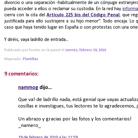
divorcio o una separación -habitualmente de un cónyuge extranjero-
pueda acceder a ellos o reclamar su custodia. En la red hay
informa
cierra con la cita del
Artículo 225 bis del Código Penal
, que re
justificada para ello sustrajere a su hijo menor". Todo encaja. Lo 
caso que haya tenido lugar en España o son protestas con una orie
Y diréis, vaya ladrillo de entrada...
Publicado por Escrito en la pared
el
viernes, febrero 19, 2010
Mapeado:
Plantillas
9 comentarios:
nammog
dijo...
Que va! de ladrillo nada, está genial que vayas actual
cosillas e investigues, tus lectores te lo agradecemos, j
Un abrazo y gracias por las fotos y los comentarios!
_namero_
19 de febrero de 2010 a las 11:59