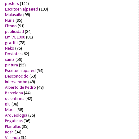
posters
(142)
Escritoenla(pa)red
(109)
Malasaña
(98)
Nuria
(95)
Eltono
(91)
publicidad
(84)
Emil/E1000
(81)
graffiti
(78)
Neko
(76)
DosJotas
(62)
sam3
(59)
pintura
(55)
Escritoenlapared
(54)
Desconocido
(53)
intervención
(49)
Alberto de Pedro
(48)
Barcelona
(44)
quienfirma
(42)
Blu
(38)
Mural
(38)
Arqueología
(36)
Pegatinas
(36)
Plantillas
(35)
Rosh
(34)
Valencia
(34)