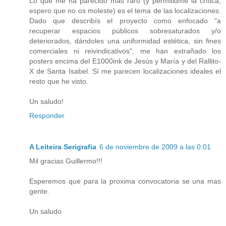
Lo que me ha parecido más raro (y permitidme la crítica,
espero que no os moleste) es el tema de las localizaciones.
Dado que describís el proyecto como enfocado "a
recuperar espacios públicos sobresaturados y/o
deteriorados, dándoles una uniformidad estética, sin fines
comerciales ni reivindicativos", me han extrañado los
posters encima del E1000ink de Jesús y María y del Rallito-
X de Santa Isabel. Sí me parecen localizaciones ideales el
resto que he visto.
Un saludo!
Responder
A Leiteira Serigrafia
6 de noviembre de 2009 a las 0:01
Mil gracias Guillermo!!!
Esperemos que para la proxima convocatoria se una mas
gente.
Un saludo