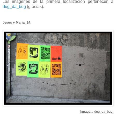
Las imágenes de la primera localización pertenecen a
dug_da_bug
(gracias).
Jesús y María, 14:
[imagen: dug_da_bug]