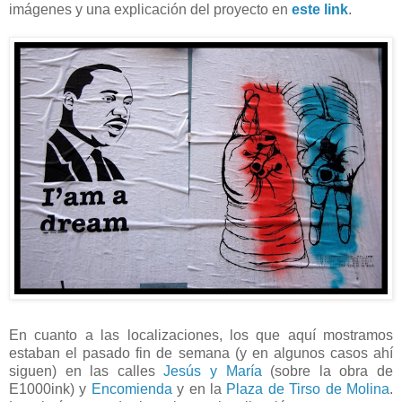
imágenes y una explicación del proyecto en
este link
.
En cuanto a las localizaciones, los que aquí mostramos
estaban el pasado fin de semana (y en algunos casos ahí
siguen) en las calles
Jesús y María
(sobre la obra de
E1000ink) y
Encomienda
y en la
Plaza de Tirso de Molina
.