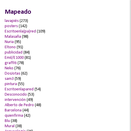
Mapeado
lavapiés
(273)
posters
(142)
Escritoenla(pa)red
(109)
Malasaña
(98)
Nuria
(95)
Eltono
(91)
publicidad
(84)
Emil/E1000
(81)
graffiti
(78)
Neko
(76)
DosJotas
(62)
sam3
(59)
pintura
(55)
Escritoenlapared
(54)
Desconocido
(53)
intervención
(49)
Alberto de Pedro
(48)
Barcelona
(44)
quienfirma
(42)
Blu
(38)
Mural
(38)