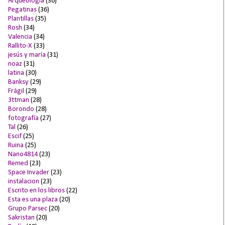
Arqueología
(36)
Pegatinas
(36)
Plantillas
(35)
Rosh
(34)
Valencia
(34)
Rallito-X
(33)
jesús y maría
(31)
noaz
(31)
latina
(30)
Banksy
(29)
Frágil
(29)
3ttman
(28)
Borondo
(28)
fotografía
(27)
Tal
(26)
Escif
(25)
Ruina
(25)
Nano4814
(23)
Remed
(23)
Space Invader
(23)
instalacion
(23)
Escrito en los libros
(22)
Esta es una plaza
(20)
Grupo Parsec
(20)
Sakristan
(20)