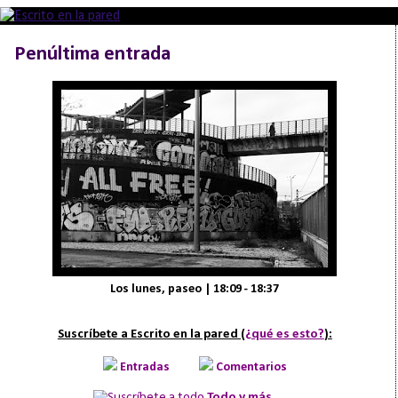
Penúltima entrada
Los lunes, paseo | 18:09 - 18:37
Suscríbete a Escrito en la pared (
¿qué es esto?
):
Entradas
Comentarios
Todo y más