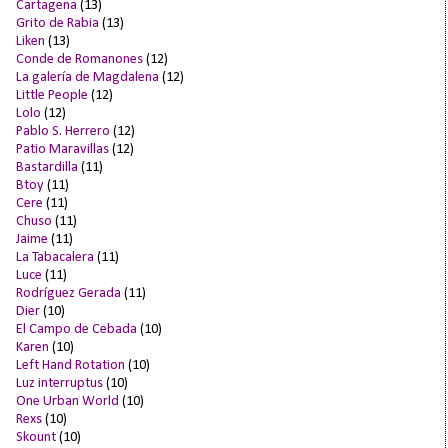
Cartagena
(13)
Grito de Rabia
(13)
Liken
(13)
Conde de Romanones
(12)
La galería de Magdalena
(12)
Little People
(12)
Lolo
(12)
Pablo S. Herrero
(12)
Patio Maravillas
(12)
Bastardilla
(11)
Btoy
(11)
Cere
(11)
Chuso
(11)
Jaime
(11)
La Tabacalera
(11)
Luce
(11)
Rodríguez Gerada
(11)
Dier
(10)
El Campo de Cebada
(10)
Karen
(10)
Left Hand Rotation
(10)
Luz interruptus
(10)
One Urban World
(10)
Rexs
(10)
Skount
(10)