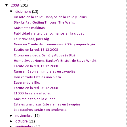
▼
2008
(201)
▼
diciembre
(18)
Un rato en la calle: Trabajos en la calle y Sakris...
Blek Le Rat. Getting Through The Walls.
Más tiritas malditas.
Publicidad y arte urbano: manos en la ciudad.
Feliz Navidad, por Frágil.
Nuria en Conde de Romanones: 2008 y arqueología.
Escrito en la red, 16.12.2008
Otoño en vídeos: Sam3 y Above (y Blu)
Home Sweet Home. Banksy's Bristol, de Steve Wright.
Escrito en la red, 13.12.2008
Ramseh Beogram: murales en Lavapiés.
Han cerrado Esta es una plaza.
Esperando a Blu.
Escrito en la red, 08.12.2008
E1000, la caja y el solar.
Más malditeo en la ciudad
Esta es una plaza. Este viernes en Lavapiés
Los cuadros tartán son tendencia.
►
noviembre
(17)
►
octubre
(21)
►