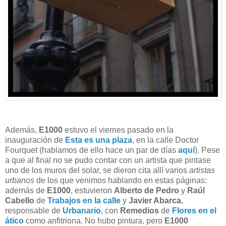
Además,
E1000
estuvo el viernes pasado en la
inauguración de
Esta es una plaza
, en la calle Doctor
Fourquet (hablamos de ello hace un par de días
aquí
). Pese
a que al final no se pudo contar con un artista que pintase
uno de los muros del solar, se dieron cita allí varios
artistas
urbanos
de los que venimos hablando en estas páginas:
además de
E1000
, estuvieron
Alberto de Pedro
y
Raúl
Cabello
de
Trabajos en la calle
y
Javier Abarca
,
responsable de
Urbanario
, con
Remedios
de
Flores en el
ático
como anfitriona. No hubo pintura, pero
E1000