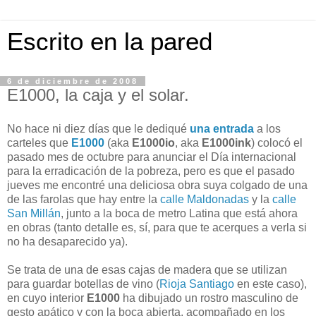
Escrito en la pared
6 de diciembre de 2008
E1000, la caja y el solar.
No hace ni diez días que le dediqué
una entrada
a los
carteles que
E1000
(aka
E1000io
, aka
E1000ink
) colocó el
pasado mes de octubre para anunciar el Día internacional
para la erradicación de la pobreza, pero es que el pasado
jueves me encontré una deliciosa obra suya colgado de una
de las farolas que hay entre la
calle Maldonadas
y la
calle
San Millán
, junto a la boca de metro Latina que está ahora
en obras (tanto detalle es, sí, para que te acerques a verla si
no ha desaparecido ya).
Se trata de una de esas cajas de madera que se utilizan
para guardar botellas de vino (
Rioja Santiago
en este caso),
en cuyo interior
E1000
ha dibujado un rostro masculino de
gesto apático y con la boca abierta, acompañado en los