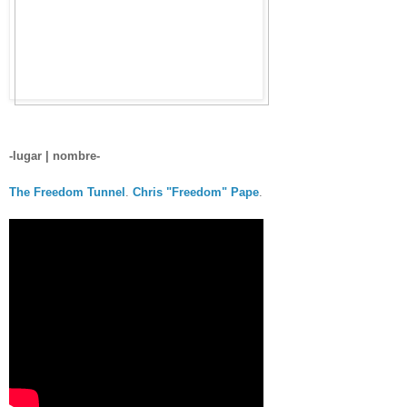
-lugar | nombre-
The Freedom Tunnel
.
Chris "Freedom" Pape
.