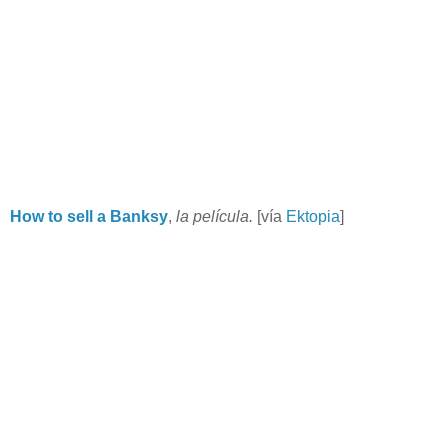
How to sell a Banksy
,
la película.
[vía
Ektopia
]