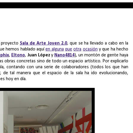
l proyecto
Sala de Arte Joven 2.0
, que se ha llevado a cabo en la
l que hemos hablado aquí
en alguna
que
otra
ocasión
y que ha hecho
phix
,
Eltono
,
Juan López
y
Nano4814
), un montón de gente haya
s obras concretas sino de todo un espacio artístico. Por explicarlo
sala, contando con una serie de colaboradores (todos los que han
r, de tal manera que el espacio de la sala ha ido evolucionando,
es hoy en día.