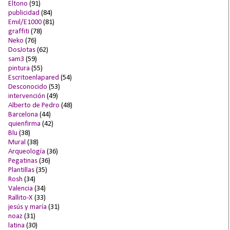
Eltono
(91)
publicidad
(84)
Emil/E1000
(81)
graffiti
(78)
Neko
(76)
DosJotas
(62)
sam3
(59)
pintura
(55)
Escritoenlapared
(54)
Desconocido
(53)
intervención
(49)
Alberto de Pedro
(48)
Barcelona
(44)
quienfirma
(42)
Blu
(38)
Mural
(38)
Arqueología
(36)
Pegatinas
(36)
Plantillas
(35)
Rosh
(34)
Valencia
(34)
Rallito-X
(33)
jesús y maría
(31)
noaz
(31)
latina
(30)