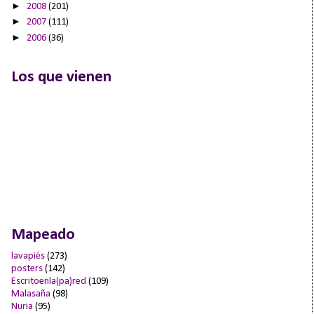
►
2008
(201)
►
2007
(111)
►
2006
(36)
Los que vienen
Mapeado
lavapiés
(273)
posters
(142)
Escritoenla(pa)red
(109)
Malasaña
(98)
Nuria
(95)