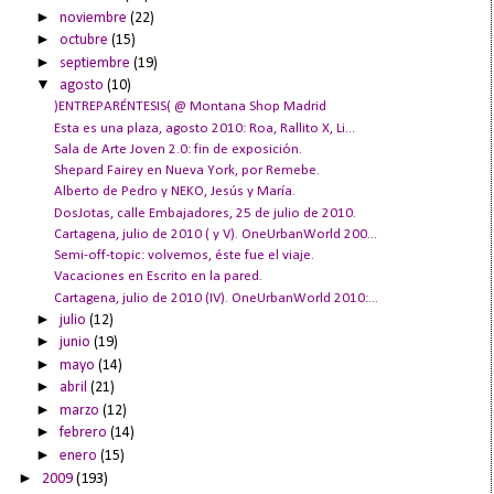
►
noviembre
(22)
►
octubre
(15)
►
septiembre
(19)
▼
agosto
(10)
)ENTREPARÉNTESIS( @ Montana Shop Madrid
Esta es una plaza, agosto 2010: Roa, Rallito X, Li...
Sala de Arte Joven 2.0: fin de exposición.
Shepard Fairey en Nueva York, por Remebe.
Alberto de Pedro y NEKO, Jesús y María.
DosJotas, calle Embajadores, 25 de julio de 2010.
Cartagena, julio de 2010 ( y V). OneUrbanWorld 200...
Semi-off-topic: volvemos, éste fue el viaje.
Vacaciones en Escrito en la pared.
Cartagena, julio de 2010 (IV). OneUrbanWorld 2010:...
►
julio
(12)
►
junio
(19)
►
mayo
(14)
►
abril
(21)
►
marzo
(12)
►
febrero
(14)
►
enero
(15)
►
2009
(193)