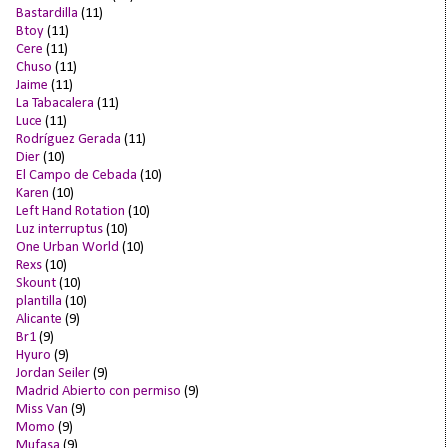
Bastardilla
(11)
Btoy
(11)
Cere
(11)
Chuso
(11)
Jaime
(11)
La Tabacalera
(11)
Luce
(11)
Rodríguez Gerada
(11)
Dier
(10)
El Campo de Cebada
(10)
Karen
(10)
Left Hand Rotation
(10)
Luz interruptus
(10)
One Urban World
(10)
Rexs
(10)
Skount
(10)
plantilla
(10)
Alicante
(9)
Br1
(9)
Hyuro
(9)
Jordan Seiler
(9)
Madrid Abierto con permiso
(9)
Miss Van
(9)
Momo
(9)
Mufasa
(9)