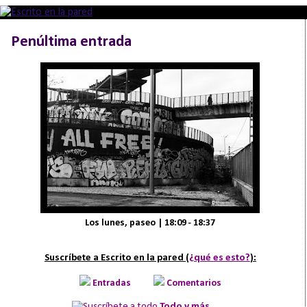
Penúltima entrada
Los lunes, paseo | 18:09 - 18:37
Suscríbete a Escrito en la pared (
¿qué es esto?
):
Entradas
Comentarios
Todo y más