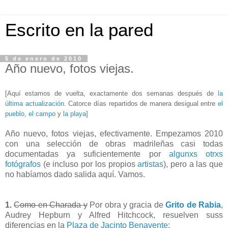
Escrito en la pared
5 de enero de 2010
Año nuevo, fotos viejas.
[Aquí estamos de vuelta, exactamente dos semanas después de
la
última actualización
. Catorce días repartidos de manera desigual entre
el
pueblo
,
el campo
y
la playa
]
Año nuevo, fotos viejas, efectivamente. Empezamos 2010
con una selección de obras madrileñas casi todas
documentadas ya suficientemente por
algunxs
otrxs
fotógrafos
(e incluso por los propios
artistas
), pero a las que
no habíamos dado salida aquí. Vamos.
1.
Como en Charada y
Por obra y gracia de
Grito de Rabia
,
Audrey Hepburn y Alfred Hitchcock, resuelven suss
diferencias en la
Plaza de Jacinto Benavente
: