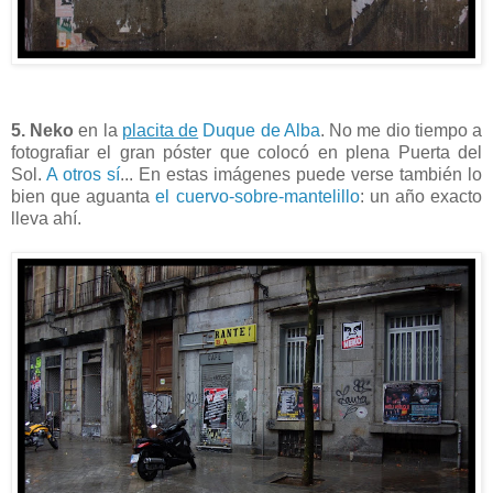
5. Neko
en la
placita de
Duque de Alba
. No me dio tiempo a
fotografiar el gran póster que colocó en plena Puerta del
Sol.
A otros sí
... En estas imágenes puede verse también lo
bien que aguanta
el cuervo-sobre-mantelillo
: un año exacto
lleva ahí.