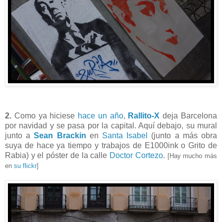
2.
Como ya hiciese
hace un año
,
Rallito-X
deja Barcelona
por navidad y se pasa por la capital. Aquí debajo, su mural
junto a
Sean Brackin
en
Santa Isabel
(junto a más obra
suya de hace ya tiempo y trabajos de E1000ink o Grito de
Rabia) y el póster de la calle
Doctor Cortezo
.
[Hay mucho más
en
su flickr
]