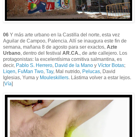
06
Y más arte urbano en la Castilla del norte, esta vez
Aguilar de Campoo, Palencia. Allí se inaugura este fin de
semana, mañana 8 de agosto para ser exactos,
Azte
Urbano
, dentro del festival
AR.CA.
, de arte callejero. Los
protagonistas: la excelentísima comitiva salmantina, es
decir,
Pablo S. Herrero
,
David de la Mano
y
Víctor Botas
;
Liqen
,
FuMan Two
,
Tay
, Mal nutrido,
Pelucas
, David
Iglesias, Yuma y
Mouleskillers
. Lástima volver a estar lejos.
[
Vía
]