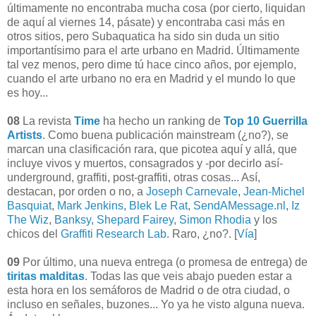
últimamente no encontraba mucha cosa (por cierto, liquidan
de aquí al viernes 14, pásate) y encontraba casi más en
otros sitios, pero Subaquatica ha sido sin duda un sitio
importantísimo para el arte urbano en Madrid. Últimamente
tal vez menos, pero dime tú hace cinco años, por ejemplo,
cuando el arte urbano no era en Madrid y el mundo lo que
es hoy...
08
La revista
Time
ha hecho un ranking de
Top 10 Guerrilla
Artists
. Como buena publicación mainstream (¿no?), se
marcan una clasificación rara, que picotea aquí y allá, que
incluye vivos y muertos, consagrados y -por decirlo así-
underground, graffiti, post-graffiti, otras cosas... Así,
destacan, por orden o no, a
Joseph Carnevale
,
Jean-Michel
Basquiat
,
Mark Jenkins
,
Blek Le Rat
,
SendAMessage.nl
,
Iz
The Wiz
,
Banksy
,
Shepard Fairey
,
Simon Rhodia
y los
chicos del
Graffiti Research Lab
. Raro, ¿no?. [
Vía
]
09
Por último, una nueva entrega (o promesa de entrega) de
tiritas malditas
. Todas las que veis abajo pueden estar a
esta hora en los semáforos de Madrid o de otra ciudad, o
incluso en señales, buzones... Yo ya he visto alguna nueva.