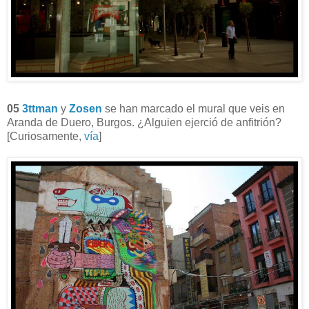
05
3ttman
y
Zosen
se han marcado el mural que veis en
Aranda de Duero, Burgos. ¿Alguien ejerció de anfitrión?
[Curiosamente,
vía
]