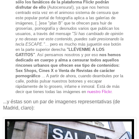
sólo los fanáticos de la plataforma Flickr podrán
disfrutar de ello
(Autocensura!), ya que nos hemos
centrado esta vez en el animoso sistema de censura que
este popular portal de fotografía aplica a las galerías de
imágenes, [..]ese "plan B" que te ofrecen para huir de
groserías, pornografía y desnudos varios que publican los
usuarios, a través del mensaje
"Si has cambiado de opinión
y no deseas ver este contenido, puedes salir presionando la
tecla ESCAPE."
... pero es mucho más juguetón ese botón
en la parte superior derecha
"LLÉVENME A LOS
GATITOS"
. Así pensamos nosotros y por eso
nos hemos
dedicado en cuerpo y alma a censurar todos aquellos
rincones urbanos que ofrecen ese tipo de contenidos:
Sex Shops, Cines X o Venta de Revistas de carácter
pornográfico
... A partir de ahora, cuando deambules por la
calle, podrás pulsar nuestros botones y escapar
rápidamente de lo grosero, infame e inmoral. Está de más
decir que tienes todas las imágenes en
nuestro Flickr
.
...y éstas son un par de imagenes representativas (de
Madrid, claro):