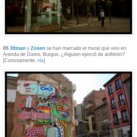
05
3ttman
y
Zosen
se han marcado el mural que veis en
Aranda de Duero, Burgos. ¿Alguien ejerció de anfitrión?
[Curiosamente,
vía
]