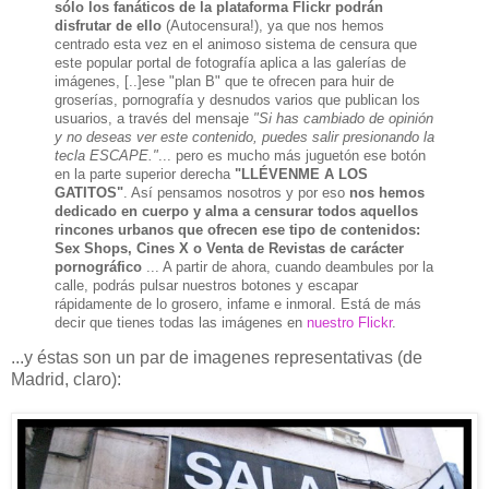
sólo los fanáticos de la plataforma Flickr podrán
disfrutar de ello
(Autocensura!), ya que nos hemos
centrado esta vez en el animoso sistema de censura que
este popular portal de fotografía aplica a las galerías de
imágenes, [..]ese "plan B" que te ofrecen para huir de
groserías, pornografía y desnudos varios que publican los
usuarios, a través del mensaje
"Si has cambiado de opinión
y no deseas ver este contenido, puedes salir presionando la
tecla ESCAPE."
... pero es mucho más juguetón ese botón
en la parte superior derecha
"LLÉVENME A LOS
GATITOS"
. Así pensamos nosotros y por eso
nos hemos
dedicado en cuerpo y alma a censurar todos aquellos
rincones urbanos que ofrecen ese tipo de contenidos:
Sex Shops, Cines X o Venta de Revistas de carácter
pornográfico
... A partir de ahora, cuando deambules por la
calle, podrás pulsar nuestros botones y escapar
rápidamente de lo grosero, infame e inmoral. Está de más
decir que tienes todas las imágenes en
nuestro Flickr
.
...y éstas son un par de imagenes representativas (de
Madrid, claro):