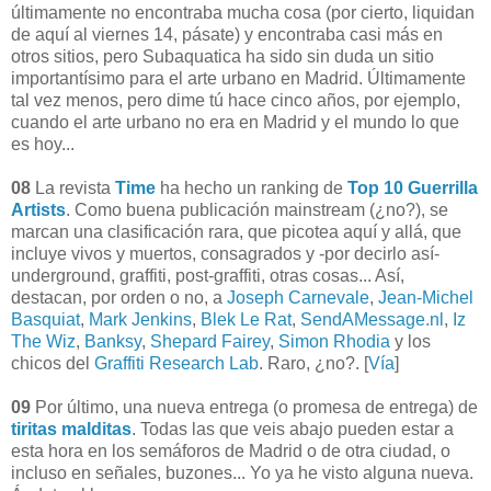
últimamente no encontraba mucha cosa (por cierto, liquidan
de aquí al viernes 14, pásate) y encontraba casi más en
otros sitios, pero Subaquatica ha sido sin duda un sitio
importantísimo para el arte urbano en Madrid. Últimamente
tal vez menos, pero dime tú hace cinco años, por ejemplo,
cuando el arte urbano no era en Madrid y el mundo lo que
es hoy...
08
La revista
Time
ha hecho un ranking de
Top 10 Guerrilla
Artists
. Como buena publicación mainstream (¿no?), se
marcan una clasificación rara, que picotea aquí y allá, que
incluye vivos y muertos, consagrados y -por decirlo así-
underground, graffiti, post-graffiti, otras cosas... Así,
destacan, por orden o no, a
Joseph Carnevale
,
Jean-Michel
Basquiat
,
Mark Jenkins
,
Blek Le Rat
,
SendAMessage.nl
,
Iz
The Wiz
,
Banksy
,
Shepard Fairey
,
Simon Rhodia
y los
chicos del
Graffiti Research Lab
. Raro, ¿no?. [
Vía
]
09
Por último, una nueva entrega (o promesa de entrega) de
tiritas malditas
. Todas las que veis abajo pueden estar a
esta hora en los semáforos de Madrid o de otra ciudad, o
incluso en señales, buzones... Yo ya he visto alguna nueva.