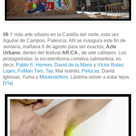
06
Y más arte urbano en la Castilla del norte, esta vez
Aguilar de Campoo, Palencia. Allí se inaugura este fin de
semana, mañana 8 de agosto para ser exactos,
Azte
Urbano
, dentro del festival
AR.CA.
, de arte callejero. Los
protagonistas: la excelentísima comitiva salmantina, es
decir,
Pablo S. Herrero
,
David de la Mano
y
Víctor Botas
;
Liqen
,
FuMan Two
,
Tay
, Mal nutrido,
Pelucas
, David
Iglesias, Yuma y
Mouleskillers
. Lástima volver a estar lejos.
[
Vía
]