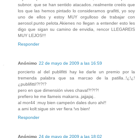
subnor. que se han sentido atacados..realmente creéis que
los que las hemos pintado lo consideramos grafitti, yo soy
uno de ellos y estoy MUY orgulloso de trabajar con
aerosol.punto pelota.Akienes no llegan a entender esto les
digo que sigan su camino de envidia, rencor LLEGAREIS
MUY LEJOS!!!
Responder
Anónimo
22 de mayo de 2009 a las 16:59
porcierto al del publifitti hay ke darle un premio por la
tremenda palabra que sa marcao de la patilla..!¿!¿!
¿publifitti!?!?!?
pero en que dimensión vives chaval?!?!?!
prefiero ke me llameis makarra..jajjajaj..
al mor44 :muy bien campeón dales duro ahi!!
a ami kolt:sigue sin ver fiera !vs bien!
Responder
Anónimo
24 de mayo de 2009 a las 18:02