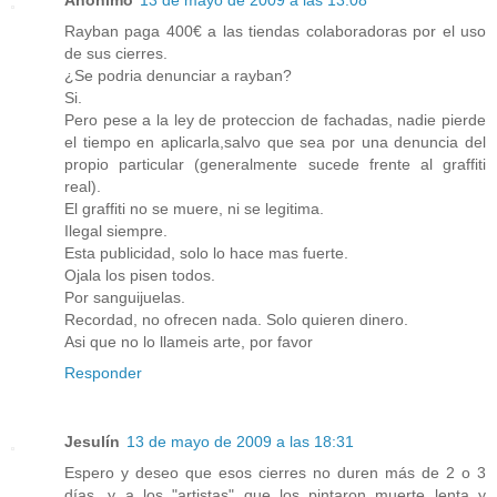
Rayban paga 400€ a las tiendas colaboradoras por el uso
de sus cierres.
¿Se podria denunciar a rayban?
Si.
Pero pese a la ley de proteccion de fachadas, nadie pierde
el tiempo en aplicarla,salvo que sea por una denuncia del
propio particular (generalmente sucede frente al graffiti
real).
El graffiti no se muere, ni se legitima.
Ilegal siempre.
Esta publicidad, solo lo hace mas fuerte.
Ojala los pisen todos.
Por sanguijuelas.
Recordad, no ofrecen nada. Solo quieren dinero.
Asi que no lo llameis arte, por favor
Responder
Jesulín
13 de mayo de 2009 a las 18:31
Espero y deseo que esos cierres no duren más de 2 o 3
días, y a los "artistas" que los pintaron muerte lenta y