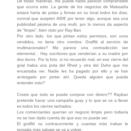
De todas maneras, me puede hasta parecer comprensible
que ocurra esto. La gente de los negocios de Malasaña
estará harta de potas y firmas en su local todos los días;
normal que acepten 400€ por tener algo, aunque sea una
publicidad pésima de una multi, por lo menos da aspecto
de "limpio"; bien visto por Ray-Ban.
Por otro lado, los que pintan estos permisos, son unos
vendidos, no tiene otro nombre. Graffiti al servicio de
multinacionales? Me parece una contradicción tan
elemental... Hay escritores que venderían a su madre por
dos duros. Por la foto, si no recuerdo mal, en ese cierre del
grial había una pota del Rhed y otra del Duhe que me
encantaba ver. Nadie les ha pagado por ello y se han
arriesgado por pintar ahí. Queda alguien que pueda
entender esto?
Creeis que todo se puede comprar con dinero?? Rayban
pretende hacer una campaña guay y lo que se va a llevar
es todos los cierres tachados.
Los comerciantes querían un negocio limpio pero todavía
no se han dado cuenta de que eso no puede ser.
El graffiti va contracorriente y cuantas más trabas le
pongáis más salvaje se va a volver.