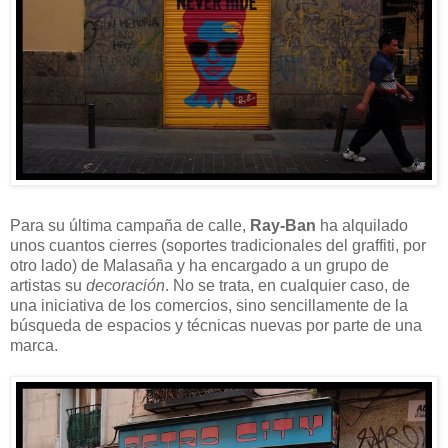
Para su última campaña de calle,
Ray-Ban
ha alquilado
unos cuantos cierres (soportes tradicionales del graffiti, por
otro lado) de Malasaña y ha encargado a un grupo de
artistas su
decoración
. No se trata, en cualquier caso, de
una iniciativa de los comercios, sino sencillamente de la
búsqueda de espacios y técnicas nuevas por parte de una
marca.