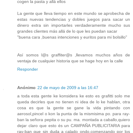
cogen la pasta y allá ellos
La gente que lleva tiempo en este mundo se aprobecha de
estas nuevas tendencias y dobles juegos para sacar un
dinero extra sin importarles verdaderamente mucho sus
grandes clientes más allá de lo que les puedan sacar
"buena cara ,buenas intenciones y euritos para mi bolsillo"
Así somos l@s graffiter@s ,llevamos muchos años de
ventaja de cualquier historia que se hage hoy en la calle
Responder
Anónimo
22 de mayo de 2009 a las 16:47
a toda esta gente ke konsidera ke esto es grafitti solo me
queda decirles que no tienen ni idea de lo ke hablan, otra
cosa es que la gente se gane la vida pintando con
aerosol,pincel o kon la punta de la mismisima po. para ray-
ban la señora pepita o su pu. ma. montada a caballo,quiero
dejar claro que esto és un CAMPAÑA PUBLICITARIA para
ray-ban que sin duda a calado ondo,comenzando por los