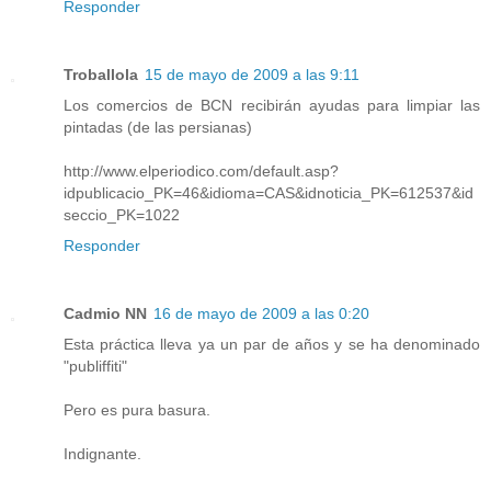
Responder
Troballola
15 de mayo de 2009 a las 9:11
Los comercios de BCN recibirán ayudas para limpiar las
pintadas (de las persianas)
http://www.elperiodico.com/default.asp?
idpublicacio_PK=46&idioma=CAS&idnoticia_PK=612537&id
seccio_PK=1022
Responder
Cadmio NN
16 de mayo de 2009 a las 0:20
Esta práctica lleva ya un par de años y se ha denominado
"publiffiti"
Pero es pura basura.
Indignante.