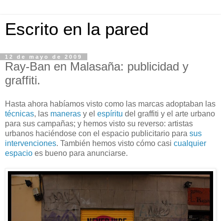
Escrito en la pared
12 de mayo de 2009
Ray-Ban en Malasaña: publicidad y
graffiti.
Hasta ahora habíamos visto como las marcas adoptaban las
técnicas
, las
maneras
y el
espíritu
del graffiti
y el arte urbano
para sus campañas; y hemos visto su reverso: artistas
urbanos haciéndose con el espacio publicitario para
sus
intervenciones
. También hemos visto cómo casi
cualquier
espacio
es bueno para anunciarse.