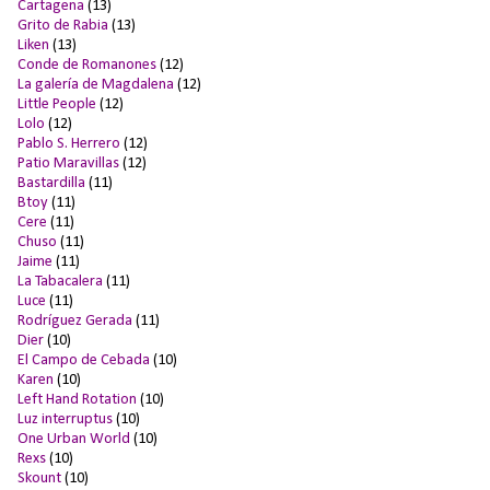
Cartagena
(13)
Grito de Rabia
(13)
Liken
(13)
Conde de Romanones
(12)
La galería de Magdalena
(12)
Little People
(12)
Lolo
(12)
Pablo S. Herrero
(12)
Patio Maravillas
(12)
Bastardilla
(11)
Btoy
(11)
Cere
(11)
Chuso
(11)
Jaime
(11)
La Tabacalera
(11)
Luce
(11)
Rodríguez Gerada
(11)
Dier
(10)
El Campo de Cebada
(10)
Karen
(10)
Left Hand Rotation
(10)
Luz interruptus
(10)
One Urban World
(10)
Rexs
(10)
Skount
(10)