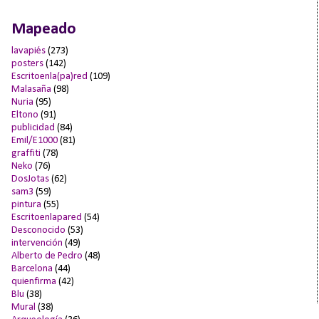
Mapeado
lavapiés
(273)
posters
(142)
Escritoenla(pa)red
(109)
Malasaña
(98)
Nuria
(95)
Eltono
(91)
publicidad
(84)
Emil/E1000
(81)
graffiti
(78)
Neko
(76)
DosJotas
(62)
sam3
(59)
pintura
(55)
Escritoenlapared
(54)
Desconocido
(53)
intervención
(49)
Alberto de Pedro
(48)
Barcelona
(44)
quienfirma
(42)
Blu
(38)
Mural
(38)