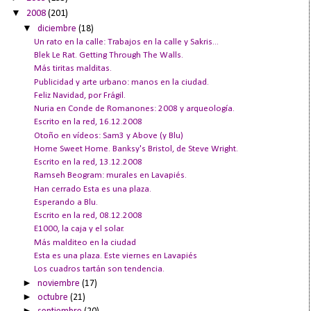
▼
2008
(201)
▼
diciembre
(18)
Un rato en la calle: Trabajos en la calle y Sakris...
Blek Le Rat. Getting Through The Walls.
Más tiritas malditas.
Publicidad y arte urbano: manos en la ciudad.
Feliz Navidad, por Frágil.
Nuria en Conde de Romanones: 2008 y arqueología.
Escrito en la red, 16.12.2008
Otoño en vídeos: Sam3 y Above (y Blu)
Home Sweet Home. Banksy's Bristol, de Steve Wright.
Escrito en la red, 13.12.2008
Ramseh Beogram: murales en Lavapiés.
Han cerrado Esta es una plaza.
Esperando a Blu.
Escrito en la red, 08.12.2008
E1000, la caja y el solar.
Más malditeo en la ciudad
Esta es una plaza. Este viernes en Lavapiés
Los cuadros tartán son tendencia.
►
noviembre
(17)
►
octubre
(21)
►