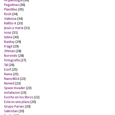
Arqueología
(36)
Pegatinas
(36)
Plantillas
(35)
Rosh
(34)
Valencia
(34)
Rallito-X
(33)
jesús y maría
(31)
noaz
(31)
latina
(30)
Banksy
(29)
Frágil
(29)
3ttman
(28)
Borondo
(28)
fotografía
(27)
Tal
(26)
Escif
(25)
Ruina
(25)
Nano4814
(23)
Remed
(23)
Space Invader
(23)
instalacion
(23)
Escrito en los libros
(22)
Esta es una plaza
(20)
Grupo Parsec
(20)
Sakristan
(20)