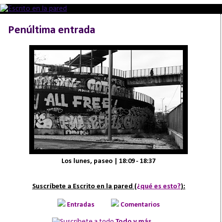
Penúltima entrada
Los lunes, paseo | 18:09 - 18:37
Suscríbete a Escrito en la pared (
¿qué es esto?
):
Entradas
Comentarios
Todo y más