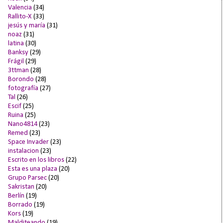
Valencia
(34)
Rallito-X
(33)
jesús y maría
(31)
noaz
(31)
latina
(30)
Banksy
(29)
Frágil
(29)
3ttman
(28)
Borondo
(28)
fotografía
(27)
Tal
(26)
Escif
(25)
Ruina
(25)
Nano4814
(23)
Remed
(23)
Space Invader
(23)
instalacion
(23)
Escrito en los libros
(22)
Esta es una plaza
(20)
Grupo Parsec
(20)
Sakristan
(20)
Berlín
(19)
Borrado
(19)
Kors
(19)
Malditeando
(19)