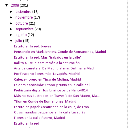
▼
2008
(201)
►
diciembre
(18)
►
noviembre
(17)
►
octubre
(21)
►
septiembre
(20)
►
agosto
(12)
▼
julio
(15)
Escrito en la red: breves.
Pensando en Mark Jenkins. Conde de Romanones, Madrid
Escrito en la red. Más "trabajos en la calle"
Rallito X. De la admiración a la saturación.
Arte de carretera. De Madrid al mar. Del mar a Mad...
Por favor, no llores más. Lavapiés, Madrid.
Cabeza-florero en Tirso de Molina, Madrid
La obra escondida: Eltono y Nuria en la calle de l...
Prehistoria digital: los luminosos de Nano4814
Más haikus ilustrados en Travesía de San Mateo, Ma...
Tifón en Conde de Romanones, Madrid
Escrito en papel: Creatividad en la calle, de Fran...
Otros mundos pequeños en la calle Lavapiés
Flores en la calle Pizarro, Madrid
Escrito en la red