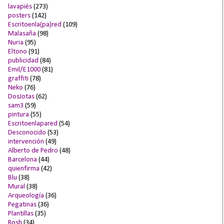
lavapiés
(273)
posters
(142)
Escritoenla(pa)red
(109)
Malasaña
(98)
Nuria
(95)
Eltono
(91)
publicidad
(84)
Emil/E1000
(81)
graffiti
(78)
Neko
(76)
DosJotas
(62)
sam3
(59)
pintura
(55)
Escritoenlapared
(54)
Desconocido
(53)
intervención
(49)
Alberto de Pedro
(48)
Barcelona
(44)
quienfirma
(42)
Blu
(38)
Mural
(38)
Arqueología
(36)
Pegatinas
(36)
Plantillas
(35)
Rosh
(34)