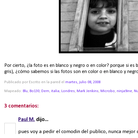
Por cierto, ¿la foto es en blanco y negro o en color? porque si es b
gris), ¿cómo sabemos si las fotos son en color o en blanco y negr
Publicado por Escrito en la pared
el
martes, julio 08, 2008
Mapeado:
Blu
,
Bo130
,
Dem
,
italia
,
Londres
,
Mark Jenkins
,
Microbo
,
ninja9ine
,
Nu
3 comentarios:
Paul M.
dijo...
pues voy a pedir el comodin del publico, nunca mejor 