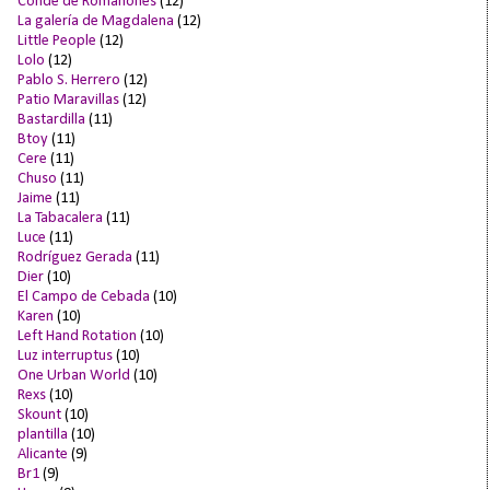
Conde de Romanones
(12)
La galería de Magdalena
(12)
Little People
(12)
Lolo
(12)
Pablo S. Herrero
(12)
Patio Maravillas
(12)
Bastardilla
(11)
Btoy
(11)
Cere
(11)
Chuso
(11)
Jaime
(11)
La Tabacalera
(11)
Luce
(11)
Rodríguez Gerada
(11)
Dier
(10)
El Campo de Cebada
(10)
Karen
(10)
Left Hand Rotation
(10)
Luz interruptus
(10)
One Urban World
(10)
Rexs
(10)
Skount
(10)
plantilla
(10)
Alicante
(9)
Br1
(9)