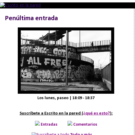
Penúltima entrada
Los lunes, paseo | 18:09 - 18:37
Suscríbete a Escrito en la pared (
¿qué es esto?
):
Entradas
Comentarios
Todo y más