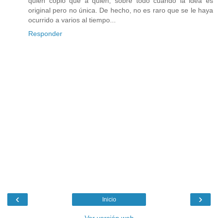
quién copió qué a quién, sobre todo cuando la idea es
original pero no única. De hecho, no es raro que se le haya
ocurrido a varios al tiempo...
Responder
‹
›
Inicio
Ver versión web