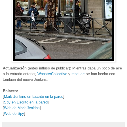
Actualización
(antes influso de publicar): Mientras daba un poco de aire
a la entrada anterior,
WoosterCollective
y
rebel:art
se han hecho eco
también del nuevo Jenkins.
Enlaces:
[
Mark Jenkins en Escrito en la pared
]
[
Spy en Escrito en la pared
]
[
Web de Mark Jenkins
]
[
Web de Spy
]