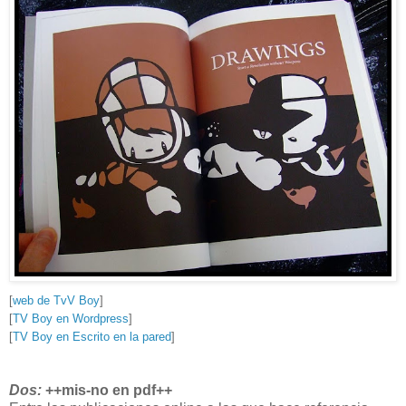
[
web de TvV Boy
]
[
TV Boy en Wordpress
]
[
TV Boy en Escrito en la pared
]
Dos:
++mis-no en pdf++