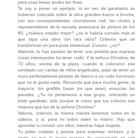
para unas lineas azules tan finas.
Te voy a poner un ejemplo: sí en vez de garabatos se
hubieran colocado sobre la obra grandes trazos a brocha,
con sus correspondientes churretones naif, tan chulos y
representativos de la escuela americana de pintura de los
80, ¿hubiera estado mejor? ¿se lo habría currado más el
que tapa una obra con otra obra? Criterios que se
transforman en pura pose intelectual. Curioso, ¿no?
Además, tu has pasado de tener una pintada que expresa
cosas interesantes ha tener ruido. Y la señora Christina, de
73 años, vecina de la plaza, cuando le colocaron ese
vomitado con caritas de niños angelicales, pasó de tener un
muro perfectamente pintado de blanco a un ruido horroroso
que no le gusta nada. Recuerda que para mucha gente, la
mayoría, los grafittis (sean los que sean) ensucian las
paredes. ¿Tu no perteneces a ese grupo, criticando un
triste garabato, sólo porque te crees que tus criterios son
mejores que los de la señora Christina?
Valores, criterios, la misma mierda tenemos todos en la
cabeza, y si, para mi todos valen lo mismo. Hay que
aprender a convivir con ellos, mientras haya respeto.
Tu pides cuidado y pericia para expresar rechazo, y lo
cierto es que la mejor manera de conseguirlo es con