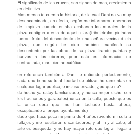
El significado de las cruces, son signos de mas, crecimiento
en definitiva.
Mas menos te cuento la historia, de la cual Dani no va muy
desencaminado, en efecto, según me informaron operarios
de limpieza cuando estaba acabando los murales de la
plaza contigua a esta de agustin lara(tribulete)las pintadas
fueron fruto del descontento de una señora vecina d ela
plaza, que según he oido tambien manifestó su
descontento por las obras de su plaza tirando patatas y
huevos a los obreros, peor esto es información no
contrastada, mas bien anecdótico.
en referencia también a Dani, te entiendo perfectamente,
cada uno tiene su total libertad de utilizar herramientas en
cualquier lugar publico, e incluso privado, ¿porque no?...
de hecho ya estoy familiarizado, y nunca mejor dicho, con
los trachones y garabatos(nunca en la calle, puesto que es
la unica obra que me han tachado hasta ahora,
exceptuando al propio ayuntamiento)
dado que hace poco mi prima de 4 años reventó mi sofa a
rallajos y me resultaron encantadores, y al fin y al cabo, el
arte es busqueda, y no hay mayor reto que lograr llegar a