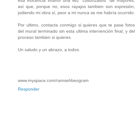
esa inocencia infantíl una vez "culturizados" de mayores,
así que, porque no, esos rayajos tambien son expresión,
jodiendo mi obra sí, peor a mi nunca se me habría ocurrido.
Por ultimo, contacta conmigo si quieres que te pase fotos
del mural terminado sin esta ultima intervención final, y del
proceso tambien si quieres.
Un saludo y un abrazo, a todos.
www.myspace.com/ramsehbeogram
Responder