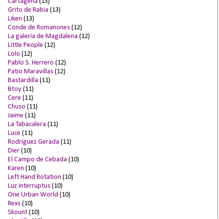
Cartagena
(13)
Grito de Rabia
(13)
Liken
(13)
Conde de Romanones
(12)
La galería de Magdalena
(12)
Little People
(12)
Lolo
(12)
Pablo S. Herrero
(12)
Patio Maravillas
(12)
Bastardilla
(11)
Btoy
(11)
Cere
(11)
Chuso
(11)
Jaime
(11)
La Tabacalera
(11)
Luce
(11)
Rodríguez Gerada
(11)
Dier
(10)
El Campo de Cebada
(10)
Karen
(10)
Left Hand Rotation
(10)
Luz interruptus
(10)
One Urban World
(10)
Rexs
(10)
Skount
(10)