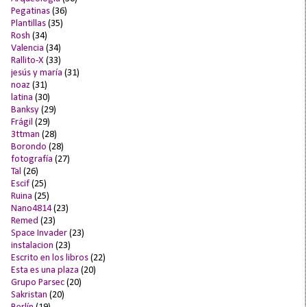
Pegatinas
(36)
Plantillas
(35)
Rosh
(34)
Valencia
(34)
Rallito-X
(33)
jesús y maría
(31)
noaz
(31)
latina
(30)
Banksy
(29)
Frágil
(29)
3ttman
(28)
Borondo
(28)
fotografía
(27)
Tal
(26)
Escif
(25)
Ruina
(25)
Nano4814
(23)
Remed
(23)
Space Invader
(23)
instalacion
(23)
Escrito en los libros
(22)
Esta es una plaza
(20)
Grupo Parsec
(20)
Sakristan
(20)