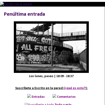
Penúltima entrada
Los lunes, paseo | 18:09 - 18:37
Suscríbete a Escrito en la pared (
¿qué es esto?
):
Entradas
Comentarios
Todo y más