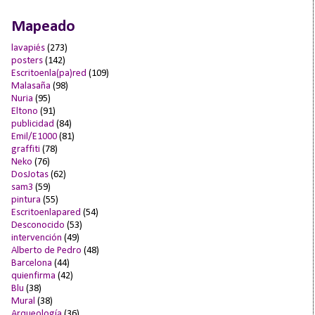
Mapeado
lavapiés
(273)
posters
(142)
Escritoenla(pa)red
(109)
Malasaña
(98)
Nuria
(95)
Eltono
(91)
publicidad
(84)
Emil/E1000
(81)
graffiti
(78)
Neko
(76)
DosJotas
(62)
sam3
(59)
pintura
(55)
Escritoenlapared
(54)
Desconocido
(53)
intervención
(49)
Alberto de Pedro
(48)
Barcelona
(44)
quienfirma
(42)
Blu
(38)
Mural
(38)
Arqueología
(36)