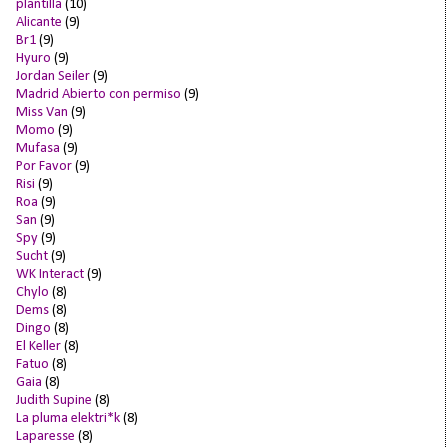
plantilla
(10)
Alicante
(9)
Br1
(9)
Hyuro
(9)
Jordan Seiler
(9)
Madrid Abierto con permiso
(9)
Miss Van
(9)
Momo
(9)
Mufasa
(9)
Por Favor
(9)
Risi
(9)
Roa
(9)
San
(9)
Spy
(9)
Sucht
(9)
WK Interact
(9)
Chylo
(8)
Dems
(8)
Dingo
(8)
El Keller
(8)
Fatuo
(8)
Gaia
(8)
Judith Supine
(8)
La pluma elektri*k
(8)
Laparesse
(8)