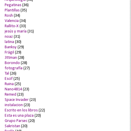
Pegatinas
(36)
Plantillas
(35)
Rosh
(34)
Valencia
(34)
Rallito-X
(33)
jesús y maría
(31)
noaz
(31)
latina
(30)
Banksy
(29)
Frágil
(29)
3ttman
(28)
Borondo
(28)
fotografía
(27)
Tal
(26)
Escif
(25)
Ruina
(25)
Nano4814
(23)
Remed
(23)
Space Invader
(23)
instalacion
(23)
Escrito en los libros
(22)
Esta es una plaza
(20)
Grupo Parsec
(20)
Sakristan
(20)