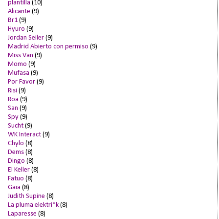
plantilla
(10)
Alicante
(9)
Br1
(9)
Hyuro
(9)
Jordan Seiler
(9)
Madrid Abierto con permiso
(9)
Miss Van
(9)
Momo
(9)
Mufasa
(9)
Por Favor
(9)
Risi
(9)
Roa
(9)
San
(9)
Spy
(9)
Sucht
(9)
WK Interact
(9)
Chylo
(8)
Dems
(8)
Dingo
(8)
El Keller
(8)
Fatuo
(8)
Gaia
(8)
Judith Supine
(8)
La pluma elektri*k
(8)
Laparesse
(8)