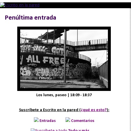
Penúltima entrada
Los lunes, paseo | 18:09 - 18:37
Suscríbete a Escrito en la pared (
¿qué es esto?
):
Entradas
Comentarios
Todo y más