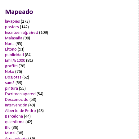
Mapeado
lavapiés
(273)
posters
(142)
Escritoenla(pa)red
(109)
Malasaña
(98)
Nuria
(95)
Eltono
(91)
publicidad
(84)
Emil/E1000
(81)
graffiti
(78)
Neko
(76)
DosJotas
(62)
sam3
(59)
pintura
(55)
Escritoenlapared
(54)
Desconocido
(53)
intervención
(49)
Alberto de Pedro
(48)
Barcelona
(44)
quienfirma
(42)
Blu
(38)
Mural
(38)
Arqueología
(36)