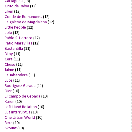
Cartagena
(13)
Grito de Rabia
(13)
Liken
(13)
Conde de Romanones
(12)
La galería de Magdalena
(12)
Little People
(12)
Lolo
(12)
Pablo S. Herrero
(12)
Patio Maravillas
(12)
Bastardilla
(11)
Btoy
(11)
Cere
(11)
Chuso
(11)
Jaime
(11)
La Tabacalera
(11)
Luce
(11)
Rodríguez Gerada
(11)
Dier
(10)
El Campo de Cebada
(10)
Karen
(10)
Left Hand Rotation
(10)
Luz interruptus
(10)
One Urban World
(10)
Rexs
(10)
Skount
(10)