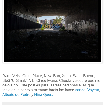
Raro, Veist, Odio, Place, New, Bart, Xena, Satur, Bueno,
Bto370, Smak47, El Chico Iwana, Chuski, y seguro que me
dejo algo. Este post es para las tres personas a las que
tenía en la cabeza mientras hacía las fotos:
Vandal Voyeur
,
Alberto de Pedro
y
Nina Queral
.