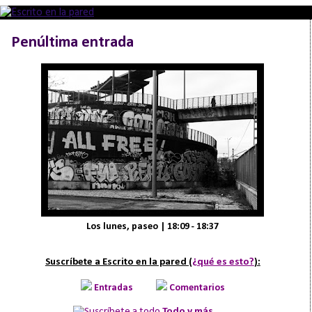
Penúltima entrada
Los lunes, paseo | 18:09 - 18:37
Suscríbete a Escrito en la pared (
¿qué es esto?
):
Entradas
Comentarios
Todo y más