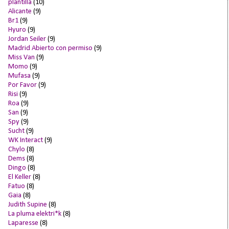
plantilla
(10)
Alicante
(9)
Br1
(9)
Hyuro
(9)
Jordan Seiler
(9)
Madrid Abierto con permiso
(9)
Miss Van
(9)
Momo
(9)
Mufasa
(9)
Por Favor
(9)
Risi
(9)
Roa
(9)
San
(9)
Spy
(9)
Sucht
(9)
WK Interact
(9)
Chylo
(8)
Dems
(8)
Dingo
(8)
El Keller
(8)
Fatuo
(8)
Gaia
(8)
Judith Supine
(8)
La pluma elektri*k
(8)
Laparesse
(8)