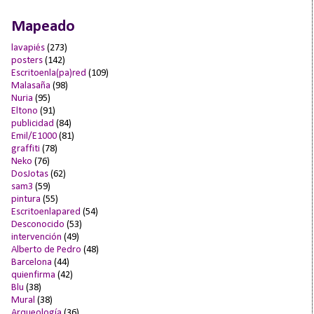
Mapeado
lavapiés
(273)
posters
(142)
Escritoenla(pa)red
(109)
Malasaña
(98)
Nuria
(95)
Eltono
(91)
publicidad
(84)
Emil/E1000
(81)
graffiti
(78)
Neko
(76)
DosJotas
(62)
sam3
(59)
pintura
(55)
Escritoenlapared
(54)
Desconocido
(53)
intervención
(49)
Alberto de Pedro
(48)
Barcelona
(44)
quienfirma
(42)
Blu
(38)
Mural
(38)
Arqueología
(36)