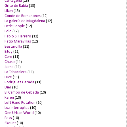
Cartagena
(13)
Grito de Rabia
(13)
Liken
(13)
Conde de Romanones
(12)
La galería de Magdalena
(12)
Little People
(12)
Lolo
(12)
Pablo S. Herrero
(12)
Patio Maravillas
(12)
Bastardilla
(11)
Btoy
(11)
Cere
(11)
Chuso
(11)
Jaime
(11)
La Tabacalera
(11)
Luce
(11)
Rodríguez Gerada
(11)
Dier
(10)
El Campo de Cebada
(10)
Karen
(10)
Left Hand Rotation
(10)
Luz interruptus
(10)
One Urban World
(10)
Rexs
(10)
Skount
(10)