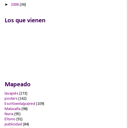
►
2006
(36)
Los que vienen
Mapeado
lavapiés
(273)
posters
(142)
Escritoenla(pa)red
(109)
Malasaña
(98)
Nuria
(95)
Eltono
(91)
publicidad
(84)