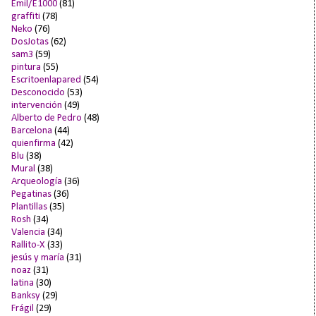
Emil/E1000
(81)
graffiti
(78)
Neko
(76)
DosJotas
(62)
sam3
(59)
pintura
(55)
Escritoenlapared
(54)
Desconocido
(53)
intervención
(49)
Alberto de Pedro
(48)
Barcelona
(44)
quienfirma
(42)
Blu
(38)
Mural
(38)
Arqueología
(36)
Pegatinas
(36)
Plantillas
(35)
Rosh
(34)
Valencia
(34)
Rallito-X
(33)
jesús y maría
(31)
noaz
(31)
latina
(30)
Banksy
(29)
Frágil
(29)