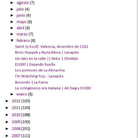
►
agosto
(7)
►
julio
(4)
►
junio
(4)
►
mayo
(8)
►
abril
(6)
►
marzo
(7)
▼
febrero
(8)
Sam3 (y Escif). Valencia, diciembre de 2012
Boris Hoppek y Nuria Mora | Lavapiés
Un rato en la calle || Neko | Olvídalo
E1000 | Dejando huella
Los portones de La Almarcha
I'm Watching You... Lavapiés.
Borondo | La Fame
La ciclogénesis era italiana | Ak Dwg y E1000
►
enero
(8)
►
2012
(103)
►
2011
(130)
►
2010
(188)
►
2009
(193)
►
2008
(201)
►
2007
(111)