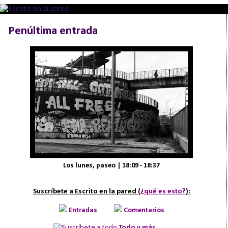
Penúltima entrada
Los lunes, paseo | 18:09 - 18:37
Suscríbete a Escrito en la pared (
¿qué es esto?
):
Entradas
Comentarios
Todo y más