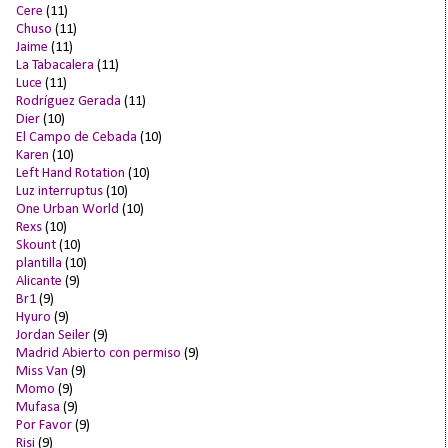
Cere
(11)
Chuso
(11)
Jaime
(11)
La Tabacalera
(11)
Luce
(11)
Rodríguez Gerada
(11)
Dier
(10)
El Campo de Cebada
(10)
Karen
(10)
Left Hand Rotation
(10)
Luz interruptus
(10)
One Urban World
(10)
Rexs
(10)
Skount
(10)
plantilla
(10)
Alicante
(9)
Br1
(9)
Hyuro
(9)
Jordan Seiler
(9)
Madrid Abierto con permiso
(9)
Miss Van
(9)
Momo
(9)
Mufasa
(9)
Por Favor
(9)
Risi
(9)