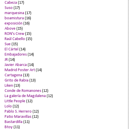
Cabeza
(17)
Suso
(17)
marquesina
(17)
boamistura
(16)
exposición
(16)
Above
(15)
RON's Crew
(15)
Raúl Cabello
(15)
Sue
(15)
El Cártel
(14)
Embajadores
(14)
JR
(14)
Javier Abarca
(14)
Madrid Poster Art
(14)
Cartagena
(13)
Grito de Rabia
(13)
Liken
(13)
Conde de Romanones
(12)
La galería de Magdalena
(12)
Little People
(12)
Lolo
(12)
Pablo S. Herrero
(12)
Patio Maravillas
(12)
Bastardilla
(11)
Btoy
(11)