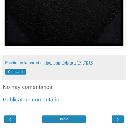
Escrito en la pared
el
domingo, febrero 17, 2013
Compartir
No hay comentarios:
Publicar un comentario
‹
›
Inicio