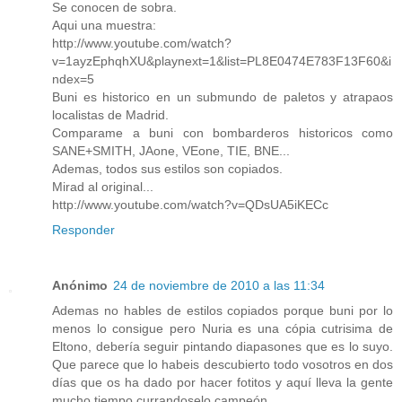
Se conocen de sobra.
Aqui una muestra:
http://www.youtube.com/watch?
v=1ayzEphqhXU&playnext=1&list=PL8E0474E783F13F60&i
ndex=5
Buni es historico en un submundo de paletos y atrapaos
localistas de Madrid.
Comparame a buni con bombarderos historicos como
SANE+SMITH, JAone, VEone, TIE, BNE...
Ademas, todos sus estilos son copiados.
Mirad al original...
http://www.youtube.com/watch?v=QDsUA5iKECc
Responder
Anónimo
24 de noviembre de 2010 a las 11:34
Ademas no hables de estilos copiados porque buni por lo
menos lo consigue pero Nuria es una cópia cutrisima de
Eltono, debería seguir pintando diapasones que es lo suyo.
Que parece que lo habeis descubierto todo vosotros en dos
días que os ha dado por hacer fotitos y aquí lleva la gente
mucho tiempo currandoselo campeón.