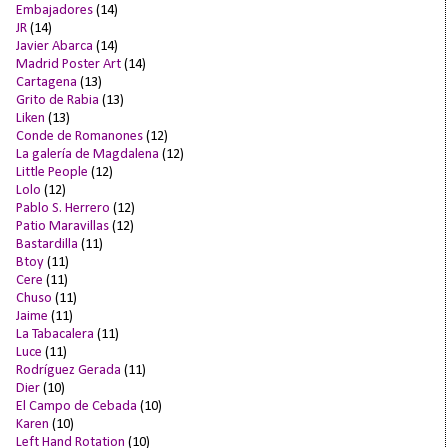
Embajadores
(14)
JR
(14)
Javier Abarca
(14)
Madrid Poster Art
(14)
Cartagena
(13)
Grito de Rabia
(13)
Liken
(13)
Conde de Romanones
(12)
La galería de Magdalena
(12)
Little People
(12)
Lolo
(12)
Pablo S. Herrero
(12)
Patio Maravillas
(12)
Bastardilla
(11)
Btoy
(11)
Cere
(11)
Chuso
(11)
Jaime
(11)
La Tabacalera
(11)
Luce
(11)
Rodríguez Gerada
(11)
Dier
(10)
El Campo de Cebada
(10)
Karen
(10)
Left Hand Rotation
(10)