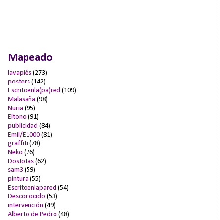
Mapeado
lavapiés
(273)
posters
(142)
Escritoenla(pa)red
(109)
Malasaña
(98)
Nuria
(95)
Eltono
(91)
publicidad
(84)
Emil/E1000
(81)
graffiti
(78)
Neko
(76)
DosJotas
(62)
sam3
(59)
pintura
(55)
Escritoenlapared
(54)
Desconocido
(53)
intervención
(49)
Alberto de Pedro
(48)