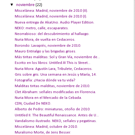
▼
noviembre
(22)
Miscelánea: Madrid, noviembre de 2010 (II).
Miscelánea: Madrid, noviembre de 2010 (I).
Nueva entrega de AkaUno. Audio Player Edition.
NEKO: metro, calle, escaparates.
Neorrabioso: del descubrimiento al hallazgo.
Nuria Mora, de vuelta en Cedaceros.
Borondo: Lavapiés, noviembre de 2010.
Mauro Entrialgo y las brigadas grises.
Más tiritas malditas: Sol y Gran Vía, noviembre de...
Escrito en los libros: Untitled.III This is Street...
Nuria Mora: Agustín Lara, Tribulete, Cedaceros.
Gris sobre gris. Una semana en Jesús y María, 14.
Fotografía: ¿Hacia dónde va tu vida?
Malditas tiritas malditas, noviembre de 2010.
Clet Abraham: señales modificadas en Florencia.
Nuria Mora en el Mercado de la Cebada.
CDN, Ciudad De NEKO.
Alberto de Pedro: miniaturas, otoño de 2010.
Untitled II. The Beautiful Renaissance. Antes de U...
Vandalismo ilustrado. NEKO, señales y pegatinas.
Miscelánea: Madrid, octubre de 2010.
Muralismo Morte, de Jens Besser.