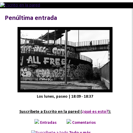
Penúltima entrada
Los lunes, paseo | 18:09 - 18:37
Suscríbete a Escrito en la pared (
¿qué es esto?
):
Entradas
Comentarios
Todo y más