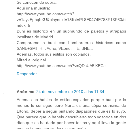
Se conocen de sobra.
Aqui una muestra:
http://www.youtube.com/watch?
v=1ayzEphqhXU&playnext=1&list=PL8E0474E783F13F60&i
ndex=5
Buni es historico en un submundo de paletos y atrapaos
localistas de Madrid.
Comparame a buni con bombarderos historicos como
SANE+SMITH, JAone, VEone, TIE, BNE...
Ademas, todos sus estilos son copiados.
Mirad al original...
http://www.youtube.com/watch?v=QDsUA5iKECc
Responder
Anónimo
24 de noviembre de 2010 a las 11:34
Ademas no hables de estilos copiados porque buni por lo
menos lo consigue pero Nuria es una cópia cutrisima de
Eltono, debería seguir pintando diapasones que es lo suyo.
Que parece que lo habeis descubierto todo vosotros en dos
días que os ha dado por hacer fotitos y aquí lleva la gente
mucho tiempo currandoselo campeón.