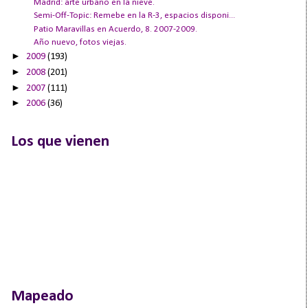
Madrid: arte urbano en la nieve.
Semi-Off-Topic: Remebe en la R-3, espacios disponi...
Patio Maravillas en Acuerdo, 8. 2007-2009.
Año nuevo, fotos viejas.
►
2009
(193)
►
2008
(201)
►
2007
(111)
►
2006
(36)
Los que vienen
Mapeado