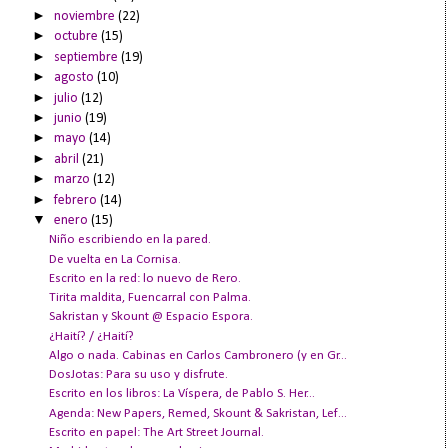
►
noviembre
(22)
►
octubre
(15)
►
septiembre
(19)
►
agosto
(10)
►
julio
(12)
►
junio
(19)
►
mayo
(14)
►
abril
(21)
►
marzo
(12)
►
febrero
(14)
▼
enero
(15)
Niño escribiendo en la pared.
De vuelta en La Cornisa.
Escrito en la red: lo nuevo de Rero.
Tirita maldita, Fuencarral con Palma.
Sakristan y Skount @ Espacio Espora.
¿Haití? / ¿Haití?
Algo o nada. Cabinas en Carlos Cambronero (y en Gr...
DosJotas: Para su uso y disfrute.
Escrito en los libros: La Víspera, de Pablo S. Her...
Agenda: New Papers, Remed, Skount & Sakristan, Lef...
Escrito en papel: The Art Street Journal.