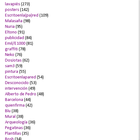
lavapiés
(273)
posters
(142)
Escritoenla(pa)red
(109)
Malasaña
(98)
Nuria
(95)
Eltono
(91)
publicidad
(84)
Emil/E1000
(81)
graffiti
(78)
Neko
(76)
DosJotas
(62)
sam3
(59)
pintura
(55)
Escritoenlapared
(54)
Desconocido
(53)
intervención
(49)
Alberto de Pedro
(48)
Barcelona
(44)
quienfirma
(42)
Blu
(38)
Mural
(38)
Arqueología
(36)
Pegatinas
(36)
Plantillas
(35)
Rosh
(34)