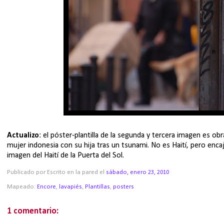
Actualizo
: el póster-plantilla de la segunda y tercera imagen es ob
mujer indonesia con su hija tras un tsunami. No es Haití, pero encaj
imagen del Haití de la Puerta del Sol.
Publicado por Escrito en la pared
el
sábado, enero 23, 2010
Mapeado:
Encore
,
lavapiés
,
Plantillas
,
posters
1 comentario: