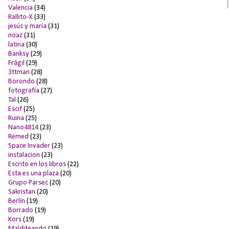
Valencia
(34)
Rallito-X
(33)
jesús y maría
(31)
noaz
(31)
latina
(30)
Banksy
(29)
Frágil
(29)
3ttman
(28)
Borondo
(28)
fotografía
(27)
Tal
(26)
Escif
(25)
Ruina
(25)
Nano4814
(23)
Remed
(23)
Space Invader
(23)
instalacion
(23)
Escrito en los libros
(22)
Esta es una plaza
(20)
Grupo Parsec
(20)
Sakristan
(20)
Berlín
(19)
Borrado
(19)
Kors
(19)
Malditeando
(19)