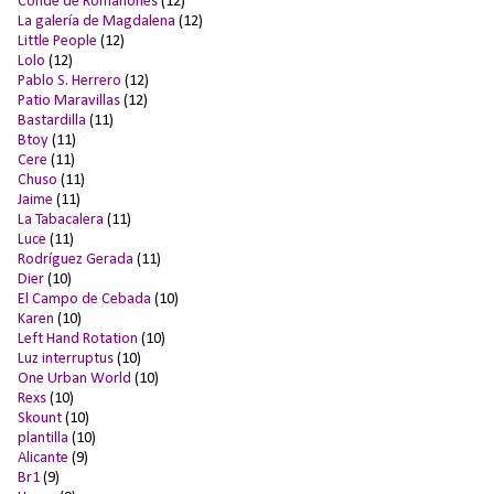
Conde de Romanones
(12)
La galería de Magdalena
(12)
Little People
(12)
Lolo
(12)
Pablo S. Herrero
(12)
Patio Maravillas
(12)
Bastardilla
(11)
Btoy
(11)
Cere
(11)
Chuso
(11)
Jaime
(11)
La Tabacalera
(11)
Luce
(11)
Rodríguez Gerada
(11)
Dier
(10)
El Campo de Cebada
(10)
Karen
(10)
Left Hand Rotation
(10)
Luz interruptus
(10)
One Urban World
(10)
Rexs
(10)
Skount
(10)
plantilla
(10)
Alicante
(9)
Br1
(9)