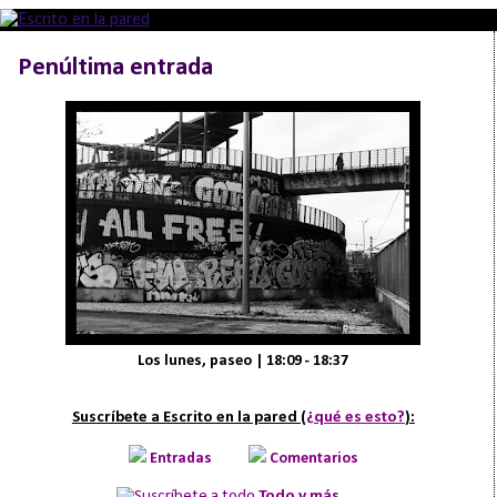
Penúltima entrada
Los lunes, paseo | 18:09 - 18:37
Suscríbete a Escrito en la pared (
¿qué es esto?
):
Entradas
Comentarios
Todo y más