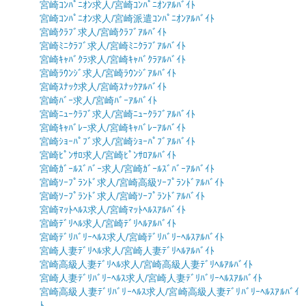
宮崎ｺﾝﾊﾟﾆｵﾝ求人/宮崎ｺﾝﾊﾟﾆｵﾝｱﾙﾊﾞｲﾄ
宮崎ｺﾝﾊﾟﾆｵﾝ求人/宮崎派遣ｺﾝﾊﾟﾆｵﾝｱﾙﾊﾞｲﾄ
宮崎ｸﾗﾌﾞ求人/宮崎ｸﾗﾌﾞｱﾙﾊﾞｲﾄ
宮崎ﾐﾆｸﾗﾌﾞ求人/宮崎ﾐﾆｸﾗﾌﾞｱﾙﾊﾞｲﾄ
宮崎ｷｬﾊﾞｸﾗ求人/宮崎ｷｬﾊﾞｸﾗｱﾙﾊﾞｲﾄ
宮崎ﾗｳﾝｼﾞ求人/宮崎ﾗｳﾝｼﾞｱﾙﾊﾞｲﾄ
宮崎ｽﾅｯｸ求人/宮崎ｽﾅｯｸｱﾙﾊﾞｲﾄ
宮崎ﾊﾞｰ求人/宮崎ﾊﾞｰｱﾙﾊﾞｲﾄ
宮崎ﾆｭｰｸﾗﾌﾞ求人/宮崎ﾆｭｰｸﾗﾌﾞｱﾙﾊﾞｲﾄ
宮崎ｷｬﾊﾞﾚｰ求人/宮崎ｷｬﾊﾞﾚｰｱﾙﾊﾞｲﾄ
宮崎ｼｮｰﾊﾟﾌﾞ求人/宮崎ｼｮｰﾊﾟﾌﾞｱﾙﾊﾞｲﾄ
宮崎ﾋﾟﾝｻﾛ求人/宮崎ﾋﾟﾝｻﾛｱﾙﾊﾞｲﾄ
宮崎ｶﾞｰﾙｽﾞﾊﾞｰ求人/宮崎ｶﾞｰﾙｽﾞﾊﾞｰｱﾙﾊﾞｲﾄ
宮崎ｿｰﾌﾟﾗﾝﾄﾞ求人/宮崎高級ｿｰﾌﾟﾗﾝﾄﾞｱﾙﾊﾞｲﾄ
宮崎ｿｰﾌﾟﾗﾝﾄﾞ求人/宮崎ｿｰﾌﾟﾗﾝﾄﾞｱﾙﾊﾞｲﾄ
宮崎ﾏｯﾄﾍﾙｽ求人/宮崎ﾏｯﾄﾍﾙｽｱﾙﾊﾞｲﾄ
宮崎ﾃﾞﾘﾍﾙ求人/宮崎ﾃﾞﾘﾍﾙｱﾙﾊﾞｲﾄ
宮崎ﾃﾞﾘﾊﾞﾘｰﾍﾙｽ求人/宮崎ﾃﾞﾘﾊﾞﾘｰﾍﾙｽｱﾙﾊﾞｲﾄ
宮崎人妻ﾃﾞﾘﾍﾙ求人/宮崎人妻ﾃﾞﾘﾍﾙｱﾙﾊﾞｲﾄ
宮崎高級人妻ﾃﾞﾘﾍﾙ求人/宮崎高級人妻ﾃﾞﾘﾍﾙｱﾙﾊﾞｲﾄ
宮崎人妻ﾃﾞﾘﾊﾞﾘｰﾍﾙｽ求人/宮崎人妻ﾃﾞﾘﾊﾞﾘｰﾍﾙｽｱﾙﾊﾞｲﾄ
宮崎高級人妻ﾃﾞﾘﾊﾞﾘｰﾍﾙｽ求人/宮崎高級人妻ﾃﾞﾘﾊﾞﾘｰﾍﾙｽｱﾙﾊﾞｲ
ﾄ