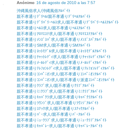
Anónimo
16 de agosto de 2010 a las 7:57
沖縄風俗求人/沖縄風俗ｱﾙﾊﾞｲﾄ
親不孝通りﾃﾞﾘﾍﾙ/親不孝通りﾃﾞﾘﾍﾙｱﾙﾊﾞｲﾄ
親不孝通りﾃﾞﾘﾊﾞﾘｰﾍﾙｽ求人/親不孝通りﾃﾞﾘﾊﾞﾘｰﾍﾙｽｱﾙﾊﾞｲﾄ
親不孝通りﾍﾙｽ求人/親不孝通りﾍﾙｽｱﾙﾊﾞｲﾄ
親不孝通りｱﾛﾏｴｽﾃ求人/親不孝通りｱﾛﾏｴｽﾃｱﾙﾊﾞｲﾄ
親不孝通りﾒﾝｽﾞｽﾊﾟ求人/親不孝通りﾒﾝｽﾞｽﾊﾟｱﾙﾊﾞｲﾄ
親不孝通りSM求人/親不孝通りSMｱﾙﾊﾞｲﾄ
親不孝通りﾈｯﾄﾓﾃﾞﾙ求人/親不孝通りﾈｯﾄﾓﾃﾞﾙｱﾙﾊﾞｲﾄ
親不孝通りﾁｬｯﾄﾚﾃﾞｨ求人/親不孝通りﾁｬｯﾄﾚﾃﾞｨｱﾙﾊﾞｲﾄ
親不孝通りﾒｰﾙﾚﾃﾞｨ求人/親不孝通りﾒｰﾙﾚﾃﾞｨｱﾙﾊﾞｲﾄ
親不孝通りﾃﾚﾌｫﾝﾚﾃﾞｨ求人/親不孝通りﾃﾚﾌｫﾝﾚﾃﾞｨｱﾙﾊﾞｲﾄ
親不孝通りｺﾝﾊﾟﾆｵﾝ求人/親不孝通りｺﾝﾊﾟﾆｵﾝｱﾙﾊﾞｲﾄ
親不孝通りｺﾝﾊﾟﾆｵﾝ求人/親不孝通り派遣ｺﾝﾊﾟﾆｵﾝｱﾙﾊﾞｲﾄ
親不孝通りｸﾗﾌﾞ求人/親不孝通りｸﾗﾌﾞｱﾙﾊﾞｲﾄ
親不孝通りﾐﾆｸﾗﾌﾞ求人/親不孝通りﾐﾆｸﾗﾌﾞｱﾙﾊﾞｲﾄ
親不孝通りｷｬﾊﾞｸﾗ求人/親不孝通りｷｬﾊﾞｸﾗｱﾙﾊﾞｲﾄ
親不孝通りﾗｳﾝｼﾞ求人/親不孝通りﾗｳﾝｼﾞｱﾙﾊﾞｲﾄ
親不孝通りｽﾅｯｸ求人/親不孝通りｽﾅｯｸｱﾙﾊﾞｲﾄ
親不孝通りﾊﾞｰ求人/親不孝通りﾊﾞｰｱﾙﾊﾞｲﾄ
親不孝通りﾆｭｰｸﾗﾌﾞ求人/親不孝通りﾆｭｰｸﾗﾌﾞｱﾙﾊﾞｲﾄ
親不孝通りｷｬﾊﾞﾚｰ求人/親不孝通りｷｬﾊﾞﾚｰｱﾙﾊﾞｲﾄ