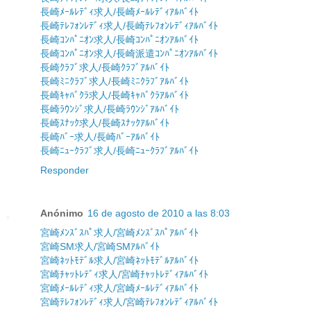
長崎ﾒｰﾙﾚﾃﾞｨ求人/長崎ﾒｰﾙﾚﾃﾞｨｱﾙﾊﾞｲﾄ
長崎ﾃﾚﾌｫﾝﾚﾃﾞｨ求人/長崎ﾃﾚﾌｫﾝﾚﾃﾞｨｱﾙﾊﾞｲﾄ
長崎ｺﾝﾊﾟﾆｵﾝ求人/長崎ｺﾝﾊﾟﾆｵﾝｱﾙﾊﾞｲﾄ
長崎ｺﾝﾊﾟﾆｵﾝ求人/長崎派遣ｺﾝﾊﾟﾆｵﾝｱﾙﾊﾞｲﾄ
長崎ｸﾗﾌﾞ求人/長崎ｸﾗﾌﾞｱﾙﾊﾞｲﾄ
長崎ﾐﾆｸﾗﾌﾞ求人/長崎ﾐﾆｸﾗﾌﾞｱﾙﾊﾞｲﾄ
長崎ｷｬﾊﾞｸﾗ求人/長崎ｷｬﾊﾞｸﾗｱﾙﾊﾞｲﾄ
長崎ﾗｳﾝｼﾞ求人/長崎ﾗｳﾝｼﾞｱﾙﾊﾞｲﾄ
長崎ｽﾅｯｸ求人/長崎ｽﾅｯｸｱﾙﾊﾞｲﾄ
長崎ﾊﾞｰ求人/長崎ﾊﾞｰｱﾙﾊﾞｲﾄ
長崎ﾆｭｰｸﾗﾌﾞ求人/長崎ﾆｭｰｸﾗﾌﾞｱﾙﾊﾞｲﾄ
Responder
Anónimo
16 de agosto de 2010 a las 8:03
宮崎ﾒﾝｽﾞｽﾊﾟ求人/宮崎ﾒﾝｽﾞｽﾊﾟｱﾙﾊﾞｲﾄ
宮崎SM求人/宮崎SMｱﾙﾊﾞｲﾄ
宮崎ﾈｯﾄﾓﾃﾞﾙ求人/宮崎ﾈｯﾄﾓﾃﾞﾙｱﾙﾊﾞｲﾄ
宮崎ﾁｬｯﾄﾚﾃﾞｨ求人/宮崎ﾁｬｯﾄﾚﾃﾞｨｱﾙﾊﾞｲﾄ
宮崎ﾒｰﾙﾚﾃﾞｨ求人/宮崎ﾒｰﾙﾚﾃﾞｨｱﾙﾊﾞｲﾄ
宮崎ﾃﾚﾌｫﾝﾚﾃﾞｨ求人/宮崎ﾃﾚﾌｫﾝﾚﾃﾞｨｱﾙﾊﾞｲﾄ