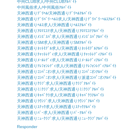
中州CLUB求人/中州CLUBｱﾙﾊﾞｲﾄ
中州風俗求人/中州風俗ｱﾙﾊﾞｲﾄ
天神西通りﾃﾞﾘﾍﾙ/天神西通りﾃﾞﾘﾍﾙｱﾙﾊﾞｲﾄ
天神西通りﾃﾞﾘﾊﾞﾘｰﾍﾙｽ求人/天神西通りﾃﾞﾘﾊﾞﾘｰﾍﾙｽｱﾙﾊﾞｲﾄ
天神西通りﾍﾙｽ求人/天神西通りﾍﾙｽｱﾙﾊﾞｲﾄ
天神西通りｱﾛﾏｴｽﾃ求人/天神西通りｱﾛﾏｴｽﾃｱﾙﾊﾞｲﾄ
天神西通りﾒﾝｽﾞｽﾊﾟ求人/天神西通りﾒﾝｽﾞｽﾊﾟｱﾙﾊﾞｲﾄ
天神西通りSM求人/天神西通りSMｱﾙﾊﾞｲﾄ
天神西通りﾈｯﾄﾓﾃﾞﾙ求人/天神西通りﾈｯﾄﾓﾃﾞﾙｱﾙﾊﾞｲﾄ
天神西通りﾁｬｯﾄﾚﾃﾞｨ求人/天神西通りﾁｬｯﾄﾚﾃﾞｨｱﾙﾊﾞｲﾄ
天神西通りﾒｰﾙﾚﾃﾞｨ求人/天神西通りﾒｰﾙﾚﾃﾞｨｱﾙﾊﾞｲﾄ
天神西通りﾃﾚﾌｫﾝﾚﾃﾞｨ求人/天神西通りﾃﾚﾌｫﾝﾚﾃﾞｨｱﾙﾊﾞｲﾄ
天神西通りｺﾝﾊﾟﾆｵﾝ求人/天神西通りｺﾝﾊﾟﾆｵﾝｱﾙﾊﾞｲﾄ
天神西通りｺﾝﾊﾟﾆｵﾝ求人/天神西通り派遣ｺﾝﾊﾟﾆｵﾝｱﾙﾊﾞｲﾄ
天神西通りｸﾗﾌﾞ求人/天神西通りｸﾗﾌﾞｱﾙﾊﾞｲﾄ
天神西通りﾐﾆｸﾗﾌﾞ求人/天神西通りﾐﾆｸﾗﾌﾞｱﾙﾊﾞｲﾄ
天神西通りｷｬﾊﾞｸﾗ求人/天神西通りｷｬﾊﾞｸﾗｱﾙﾊﾞｲﾄ
天神西通りﾗｳﾝｼﾞ求人/天神西通りﾗｳﾝｼﾞｱﾙﾊﾞｲﾄ
天神西通りｽﾅｯｸ求人/天神西通りｽﾅｯｸｱﾙﾊﾞｲﾄ
天神西通りﾊﾞｰ求人/天神西通りﾊﾞｰｱﾙﾊﾞｲﾄ
天神西通りﾆｭｰｸﾗﾌﾞ求人/天神西通りﾆｭｰｸﾗﾌﾞｱﾙﾊﾞｲﾄ
Responder