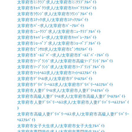
太宰府市ﾐﾆｸﾗﾌﾞ求人/太宰府市ﾐﾆｸﾗﾌﾞｱﾙﾊﾞｲﾄ
太宰府市ｷｬﾊﾞｸﾗ求人/太宰府市ｷｬﾊﾞｸﾗｱﾙﾊﾞｲﾄ
太宰府市ﾗｳﾝｼﾞ求人/太宰府市ﾗｳﾝｼﾞｱﾙﾊﾞｲﾄ
太宰府市ｽﾅｯｸ求人/太宰府市ｽﾅｯｸｱﾙﾊﾞｲﾄ
太宰府市ﾊﾞｰ求人/太宰府市ﾊﾞｰｱﾙﾊﾞｲﾄ
太宰府市ﾆｭｰｸﾗﾌﾞ求人/太宰府市ﾆｭｰｸﾗﾌﾞｱﾙﾊﾞｲﾄ
太宰府市ｷｬﾊﾞﾚｰ求人/太宰府市ｷｬﾊﾞﾚｰｱﾙﾊﾞｲﾄ
太宰府市ｼｮｰﾊﾟﾌﾞ求人/太宰府市ｼｮｰﾊﾟﾌﾞｱﾙﾊﾞｲﾄ
太宰府市ﾋﾟﾝｻﾛ求人/太宰府市ﾋﾟﾝｻﾛｱﾙﾊﾞｲﾄ
太宰府市ｶﾞｰﾙｽﾞﾊﾞｰ求人/太宰府市ｶﾞｰﾙｽﾞﾊﾞｰｱﾙﾊﾞｲﾄ
太宰府市ｿｰﾌﾟﾗﾝﾄﾞ求人/太宰府市高級ｿｰﾌﾟﾗﾝﾄﾞｱﾙﾊﾞｲﾄ
太宰府市ｿｰﾌﾟﾗﾝﾄﾞ求人/太宰府市ｿｰﾌﾟﾗﾝﾄﾞｱﾙﾊﾞｲﾄ
太宰府市ﾏｯﾄﾍﾙｽ求人/太宰府市ﾏｯﾄﾍﾙｽｱﾙﾊﾞｲﾄ
太宰府市ﾃﾞﾘﾍﾙ求人/太宰府市ﾃﾞﾘﾍﾙｱﾙﾊﾞｲﾄ
太宰府市ﾃﾞﾘﾊﾞﾘｰﾍﾙｽ求人/太宰府市ﾃﾞﾘﾊﾞﾘｰﾍﾙｽｱﾙﾊﾞｲﾄ
太宰府市人妻ﾃﾞﾘﾍﾙ求人/太宰府市人妻ﾃﾞﾘﾍﾙｱﾙﾊﾞｲﾄ
太宰府市高級人妻ﾃﾞﾘﾍﾙ求人/太宰府市高級人妻ﾃﾞﾘﾍﾙｱﾙﾊﾞｲﾄ
太宰府市人妻ﾃﾞﾘﾊﾞﾘｰﾍﾙｽ求人/太宰府市人妻ﾃﾞﾘﾊﾞﾘｰﾍﾙｽｱﾙﾊﾞｲ
ﾄ
太宰府市高級人妻ﾃﾞﾘﾊﾞﾘｰﾍﾙｽ求人/太宰府市高級人妻ﾃﾞﾘﾊﾞﾘｰ
ﾍﾙｽｱﾙﾊﾞｲﾄ
太宰府市女子大生求人/太宰府市女子大生ｱﾙﾊﾞｲﾄ
太宰府市専門学生求人/太宰府市専門学生ｱﾙﾊﾞｲﾄ