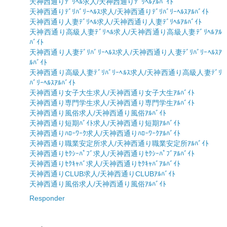
天神西通りﾃﾞﾘﾍﾙ求人/天神西通りﾃﾞﾘﾍﾙｱﾙﾊﾞｲﾄ
天神西通りﾃﾞﾘﾊﾞﾘｰﾍﾙｽ求人/天神西通りﾃﾞﾘﾊﾞﾘｰﾍﾙｽｱﾙﾊﾞｲﾄ
天神西通り人妻ﾃﾞﾘﾍﾙ求人/天神西通り人妻ﾃﾞﾘﾍﾙｱﾙﾊﾞｲﾄ
天神西通り高級人妻ﾃﾞﾘﾍﾙ求人/天神西通り高級人妻ﾃﾞﾘﾍﾙｱﾙ
ﾊﾞｲﾄ
天神西通り人妻ﾃﾞﾘﾊﾞﾘｰﾍﾙｽ求人/天神西通り人妻ﾃﾞﾘﾊﾞﾘｰﾍﾙｽｱ
ﾙﾊﾞｲﾄ
天神西通り高級人妻ﾃﾞﾘﾊﾞﾘｰﾍﾙｽ求人/天神西通り高級人妻ﾃﾞﾘ
ﾊﾞﾘｰﾍﾙｽｱﾙﾊﾞｲﾄ
天神西通り女子大生求人/天神西通り女子大生ｱﾙﾊﾞｲﾄ
天神西通り専門学生求人/天神西通り専門学生ｱﾙﾊﾞｲﾄ
天神西通り風俗求人/天神西通り風俗ｱﾙﾊﾞｲﾄ
天神西通り短期ﾊﾞｲﾄ求人/天神西通り短期ｱﾙﾊﾞｲﾄ
天神西通りﾊﾛｰﾜｰｸ求人/天神西通りﾊﾛｰﾜｰｸｱﾙﾊﾞｲﾄ
天神西通り職業安定所求人/天神西通り職業安定所ｱﾙﾊﾞｲﾄ
天神西通りｾｸｼｰﾊﾟﾌﾞ求人/天神西通りｾｸｼｰﾊﾟﾌﾞｱﾙﾊﾞｲﾄ
天神西通りｾｸｷｬﾊﾞ求人/天神西通りｾｸｷｬﾊﾞｱﾙﾊﾞｲﾄ
天神西通りCLUB求人/天神西通りCLUBｱﾙﾊﾞｲﾄ
天神西通り風俗求人/天神西通り風俗ｱﾙﾊﾞｲﾄ
Responder