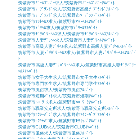
筑紫野市ｶﾞｰﾙｽﾞﾊﾞｰ求人/筑紫野市ｶﾞｰﾙｽﾞﾊﾞｰｱﾙﾊﾞｲﾄ
筑紫野市ｿｰﾌﾟﾗﾝﾄﾞ求人/筑紫野市高級ｿｰﾌﾟﾗﾝﾄﾞｱﾙﾊﾞｲﾄ
筑紫野市ｿｰﾌﾟﾗﾝﾄﾞ求人/筑紫野市ｿｰﾌﾟﾗﾝﾄﾞｱﾙﾊﾞｲﾄ
筑紫野市ﾏｯﾄﾍﾙｽ求人/筑紫野市ﾏｯﾄﾍﾙｽｱﾙﾊﾞｲﾄ
筑紫野市ﾃﾞﾘﾍﾙ求人/筑紫野市ﾃﾞﾘﾍﾙｱﾙﾊﾞｲﾄ
筑紫野市ﾃﾞﾘﾊﾞﾘｰﾍﾙｽ求人/筑紫野市ﾃﾞﾘﾊﾞﾘｰﾍﾙｽｱﾙﾊﾞｲﾄ
筑紫野市人妻ﾃﾞﾘﾍﾙ求人/筑紫野市人妻ﾃﾞﾘﾍﾙｱﾙﾊﾞｲﾄ
筑紫野市高級人妻ﾃﾞﾘﾍﾙ求人/筑紫野市高級人妻ﾃﾞﾘﾍﾙｱﾙﾊﾞｲﾄ
筑紫野市人妻ﾃﾞﾘﾊﾞﾘｰﾍﾙｽ求人/筑紫野市人妻ﾃﾞﾘﾊﾞﾘｰﾍﾙｽｱﾙﾊﾞｲ
ﾄ
筑紫野市高級人妻ﾃﾞﾘﾊﾞﾘｰﾍﾙｽ求人/筑紫野市高級人妻ﾃﾞﾘﾊﾞﾘｰ
ﾍﾙｽｱﾙﾊﾞｲﾄ
筑紫野市女子大生求人/筑紫野市女子大生ｱﾙﾊﾞｲﾄ
筑紫野市専門学生求人/筑紫野市専門学生ｱﾙﾊﾞｲﾄ
筑紫野市風俗求人/筑紫野市風俗ｱﾙﾊﾞｲﾄ
筑紫野市短期ﾊﾞｲﾄ求人/筑紫野市短期ｱﾙﾊﾞｲﾄ
筑紫野市ﾊﾛｰﾜｰｸ求人/筑紫野市ﾊﾛｰﾜｰｸｱﾙﾊﾞｲﾄ
筑紫野市職業安定所求人/筑紫野市職業安定所ｱﾙﾊﾞｲﾄ
筑紫野市ｾｸｼｰﾊﾟﾌﾞ求人/筑紫野市ｾｸｼｰﾊﾟﾌﾞｱﾙﾊﾞｲﾄ
筑紫野市ｾｸｷｬﾊﾞ求人/筑紫野市ｾｸｷｬﾊﾞｱﾙﾊﾞｲﾄ
筑紫野市CLUB求人/筑紫野市CLUBｱﾙﾊﾞｲﾄ
筑紫野市風俗求人/筑紫野市風俗ｱﾙﾊﾞｲﾄ