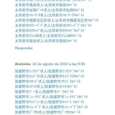
太宰府市風俗求人/太宰府市風俗ｱﾙﾊﾞｲﾄ
太宰府市短期ﾊﾞｲﾄ求人/太宰府市短期ｱﾙﾊﾞｲﾄ
太宰府市ﾊﾛｰﾜｰｸ求人/太宰府市ﾊﾛｰﾜｰｸｱﾙﾊﾞｲﾄ
太宰府市職業安定所求人/太宰府市職業安定所ｱﾙﾊﾞｲﾄ
太宰府市ｾｸｼｰﾊﾟﾌﾞ求人/太宰府市ｾｸｼｰﾊﾟﾌﾞｱﾙﾊﾞｲﾄ
太宰府市ｾｸｷｬﾊﾞ求人/太宰府市ｾｸｷｬﾊﾞｱﾙﾊﾞｲﾄ
太宰府市CLUB求人/太宰府市CLUBｱﾙﾊﾞｲﾄ
太宰府市風俗求人/太宰府市風俗ｱﾙﾊﾞｲﾄ
Responder
Anónimo
16 de agosto de 2010 a las 8:05
筑紫野市ﾐﾆｸﾗﾌﾞ求人/筑紫野市ﾐﾆｸﾗﾌﾞｱﾙﾊﾞｲﾄ
筑紫野市ｷｬﾊﾞｸﾗ求人/筑紫野市ｷｬﾊﾞｸﾗｱﾙﾊﾞｲﾄ
筑紫野市ﾗｳﾝｼﾞ求人/筑紫野市ﾗｳﾝｼﾞｱﾙﾊﾞｲﾄ
筑紫野市ｽﾅｯｸ求人/筑紫野市ｽﾅｯｸｱﾙﾊﾞｲﾄ
筑紫野市ﾊﾞｰ求人/筑紫野市ﾊﾞｰｱﾙﾊﾞｲﾄ
筑紫野市ﾆｭｰｸﾗﾌﾞ求人/筑紫野市ﾆｭｰｸﾗﾌﾞｱﾙﾊﾞｲﾄ
筑紫野市ｷｬﾊﾞﾚｰ求人/筑紫野市ｷｬﾊﾞﾚｰｱﾙﾊﾞｲﾄ
筑紫野市ｼｮｰﾊﾟﾌﾞ求人/筑紫野市ｼｮｰﾊﾟﾌﾞｱﾙﾊﾞｲﾄ
筑紫野市ﾋﾟﾝｻﾛ求人/筑紫野市ﾋﾟﾝｻﾛｱﾙﾊﾞｲﾄ