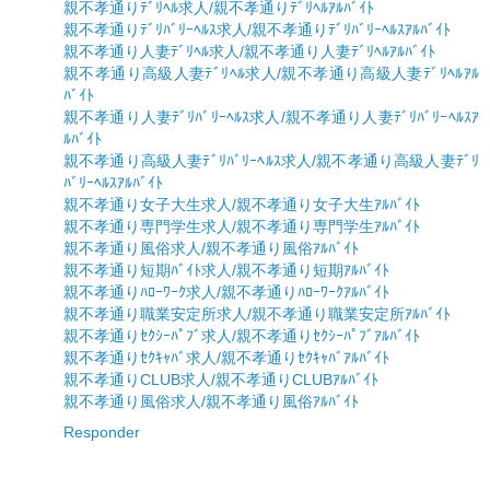
親不孝通りﾃﾞﾘﾍﾙ求人/親不孝通りﾃﾞﾘﾍﾙｱﾙﾊﾞｲﾄ
親不孝通りﾃﾞﾘﾊﾞﾘｰﾍﾙｽ求人/親不孝通りﾃﾞﾘﾊﾞﾘｰﾍﾙｽｱﾙﾊﾞｲﾄ
親不孝通り人妻ﾃﾞﾘﾍﾙ求人/親不孝通り人妻ﾃﾞﾘﾍﾙｱﾙﾊﾞｲﾄ
親不孝通り高級人妻ﾃﾞﾘﾍﾙ求人/親不孝通り高級人妻ﾃﾞﾘﾍﾙｱﾙ
ﾊﾞｲﾄ
親不孝通り人妻ﾃﾞﾘﾊﾞﾘｰﾍﾙｽ求人/親不孝通り人妻ﾃﾞﾘﾊﾞﾘｰﾍﾙｽｱ
ﾙﾊﾞｲﾄ
親不孝通り高級人妻ﾃﾞﾘﾊﾞﾘｰﾍﾙｽ求人/親不孝通り高級人妻ﾃﾞﾘ
ﾊﾞﾘｰﾍﾙｽｱﾙﾊﾞｲﾄ
親不孝通り女子大生求人/親不孝通り女子大生ｱﾙﾊﾞｲﾄ
親不孝通り専門学生求人/親不孝通り専門学生ｱﾙﾊﾞｲﾄ
親不孝通り風俗求人/親不孝通り風俗ｱﾙﾊﾞｲﾄ
親不孝通り短期ﾊﾞｲﾄ求人/親不孝通り短期ｱﾙﾊﾞｲﾄ
親不孝通りﾊﾛｰﾜｰｸ求人/親不孝通りﾊﾛｰﾜｰｸｱﾙﾊﾞｲﾄ
親不孝通り職業安定所求人/親不孝通り職業安定所ｱﾙﾊﾞｲﾄ
親不孝通りｾｸｼｰﾊﾟﾌﾞ求人/親不孝通りｾｸｼｰﾊﾟﾌﾞｱﾙﾊﾞｲﾄ
親不孝通りｾｸｷｬﾊﾞ求人/親不孝通りｾｸｷｬﾊﾞｱﾙﾊﾞｲﾄ
親不孝通りCLUB求人/親不孝通りCLUBｱﾙﾊﾞｲﾄ
親不孝通り風俗求人/親不孝通り風俗ｱﾙﾊﾞｲﾄ
Responder