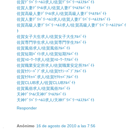
佐賀ﾃﾞﾘﾊﾞﾘｰﾍﾙｽ求人/佐賀ﾃﾞﾘﾊﾞﾘｰﾍﾙｽｱﾙﾊﾞｲﾄ
佐賀人妻ﾃﾞﾘﾍﾙ求人/佐賀人妻ﾃﾞﾘﾍﾙｱﾙﾊﾞｲﾄ
佐賀高級人妻ﾃﾞﾘﾍﾙ求人/佐賀高級人妻ﾃﾞﾘﾍﾙｱﾙﾊﾞｲﾄ
佐賀人妻ﾃﾞﾘﾊﾞﾘｰﾍﾙｽ求人/佐賀人妻ﾃﾞﾘﾊﾞﾘｰﾍﾙｽｱﾙﾊﾞｲﾄ
佐賀高級人妻ﾃﾞﾘﾊﾞﾘｰﾍﾙｽ求人/佐賀高級人妻ﾃﾞﾘﾊﾞﾘｰﾍﾙｽｱﾙﾊﾞｲ
ﾄ
佐賀女子大生求人/佐賀女子大生ｱﾙﾊﾞｲﾄ
佐賀専門学生求人/佐賀専門学生ｱﾙﾊﾞｲﾄ
佐賀風俗求人/佐賀風俗ｱﾙﾊﾞｲﾄ
佐賀短期ﾊﾞｲﾄ求人/佐賀短期ｱﾙﾊﾞｲﾄ
佐賀ﾊﾛｰﾜｰｸ求人/佐賀ﾊﾛｰﾜｰｸｱﾙﾊﾞｲﾄ
佐賀職業安定所求人/佐賀職業安定所ｱﾙﾊﾞｲﾄ
佐賀ｾｸｼｰﾊﾟﾌﾞ求人/佐賀ｾｸｼｰﾊﾟﾌﾞｱﾙﾊﾞｲﾄ
佐賀ｾｸｷｬﾊﾞ求人/佐賀ｾｸｷｬﾊﾞｱﾙﾊﾞｲﾄ
佐賀CLUB求人/佐賀CLUBｱﾙﾊﾞｲﾄ
佐賀風俗求人/佐賀風俗ｱﾙﾊﾞｲﾄ
天神ﾃﾞﾘﾍﾙ/天神ﾃﾞﾘﾍﾙｱﾙﾊﾞｲﾄ
天神ﾃﾞﾘﾊﾞﾘｰﾍﾙｽ求人/天神ﾃﾞﾘﾊﾞﾘｰﾍﾙｽｱﾙﾊﾞｲﾄ
Responder
Anónimo
16 de agosto de 2010 a las 7:56