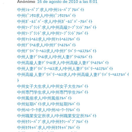
Anónimo
16 de agosto de 2010 a las 8:01
中州ｼｮｰﾊﾟﾌﾞ求人/中州ｼｮｰﾊﾟﾌﾞｱﾙﾊﾞｲﾄ
中州ﾋﾟﾝｻﾛ求人/中州ﾋﾟﾝｻﾛｱﾙﾊﾞｲﾄ
中州ｶﾞｰﾙｽﾞﾊﾞｰ求人/中州ｶﾞｰﾙｽﾞﾊﾞｰｱﾙﾊﾞｲﾄ
中州ｿｰﾌﾟﾗﾝﾄﾞ求人/中州高級ｿｰﾌﾟﾗﾝﾄﾞｱﾙﾊﾞｲﾄ
中州ｿｰﾌﾟﾗﾝﾄﾞ求人/中州ｿｰﾌﾟﾗﾝﾄﾞｱﾙﾊﾞｲﾄ
中州ﾏｯﾄﾍﾙｽ求人/中州ﾏｯﾄﾍﾙｽｱﾙﾊﾞｲﾄ
中州ﾃﾞﾘﾍﾙ求人/中州ﾃﾞﾘﾍﾙｱﾙﾊﾞｲﾄ
中州ﾃﾞﾘﾊﾞﾘｰﾍﾙｽ求人/中州ﾃﾞﾘﾊﾞﾘｰﾍﾙｽｱﾙﾊﾞｲﾄ
中州人妻ﾃﾞﾘﾍﾙ求人/中州人妻ﾃﾞﾘﾍﾙｱﾙﾊﾞｲﾄ
中州高級人妻ﾃﾞﾘﾍﾙ求人/中州高級人妻ﾃﾞﾘﾍﾙｱﾙﾊﾞｲﾄ
中州人妻ﾃﾞﾘﾊﾞﾘｰﾍﾙｽ求人/中州人妻ﾃﾞﾘﾊﾞﾘｰﾍﾙｽｱﾙﾊﾞｲﾄ
中州高級人妻ﾃﾞﾘﾊﾞﾘｰﾍﾙｽ求人/中州高級人妻ﾃﾞﾘﾊﾞﾘｰﾍﾙｽｱﾙﾊﾞｲ
ﾄ
中州女子大生求人/中州女子大生ｱﾙﾊﾞｲﾄ
中州専門学生求人/中州専門学生ｱﾙﾊﾞｲﾄ
中州風俗求人/中州風俗ｱﾙﾊﾞｲﾄ
中州短期ﾊﾞｲﾄ求人/中州短期ｱﾙﾊﾞｲﾄ
中州ﾊﾛｰﾜｰｸ求人/中州ﾊﾛｰﾜｰｸｱﾙﾊﾞｲﾄ
中州職業安定所求人/中州職業安定所ｱﾙﾊﾞｲﾄ
中州ｾｸｼｰﾊﾟﾌﾞ求人/中州ｾｸｼｰﾊﾟﾌﾞｱﾙﾊﾞｲﾄ
中州ｾｸｷｬﾊﾞ求人/中州ｾｸｷｬﾊﾞｱﾙﾊﾞｲﾄ