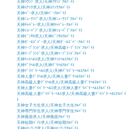
天神ﾗｳﾝｼﾞ求人/天神ﾗｳﾝｼﾞｱﾙﾊﾞｲﾄ
天神ｽﾅｯｸ求人/天神ｽﾅｯｸｱﾙﾊﾞｲﾄ
天神ﾊﾞｰ求人/天神ﾊﾞｰｱﾙﾊﾞｲﾄ
天神ﾆｭｰｸﾗﾌﾞ求人/天神ﾆｭｰｸﾗﾌﾞｱﾙﾊﾞｲﾄ
天神ｷｬﾊﾞﾚｰ求人/天神ｷｬﾊﾞﾚｰｱﾙﾊﾞｲﾄ
天神ｼｮｰﾊﾟﾌﾞ求人/天神ｼｮｰﾊﾟﾌﾞｱﾙﾊﾞｲﾄ
天神ﾋﾟﾝｻﾛ求人/天神ﾋﾟﾝｻﾛｱﾙﾊﾞｲﾄ
天神ｶﾞｰﾙｽﾞﾊﾞｰ求人/天神ｶﾞｰﾙｽﾞﾊﾞｰｱﾙﾊﾞｲﾄ
天神ｿｰﾌﾟﾗﾝﾄﾞ求人/天神高級ｿｰﾌﾟﾗﾝﾄﾞｱﾙﾊﾞｲﾄ
天神ｿｰﾌﾟﾗﾝﾄﾞ求人/天神ｿｰﾌﾟﾗﾝﾄﾞｱﾙﾊﾞｲﾄ
天神ﾏｯﾄﾍﾙｽ求人/天神ﾏｯﾄﾍﾙｽｱﾙﾊﾞｲﾄ
天神ﾃﾞﾘﾍﾙ求人/天神ﾃﾞﾘﾍﾙｱﾙﾊﾞｲﾄ
天神ﾃﾞﾘﾊﾞﾘｰﾍﾙｽ求人/天神ﾃﾞﾘﾊﾞﾘｰﾍﾙｽｱﾙﾊﾞｲﾄ
天神人妻ﾃﾞﾘﾍﾙ求人/天神人妻ﾃﾞﾘﾍﾙｱﾙﾊﾞｲﾄ
天神高級人妻ﾃﾞﾘﾍﾙ求人/天神高級人妻ﾃﾞﾘﾍﾙｱﾙﾊﾞｲﾄ
天神人妻ﾃﾞﾘﾊﾞﾘｰﾍﾙｽ求人/天神人妻ﾃﾞﾘﾊﾞﾘｰﾍﾙｽｱﾙﾊﾞｲﾄ
天神高級人妻ﾃﾞﾘﾊﾞﾘｰﾍﾙｽ求人/天神高級人妻ﾃﾞﾘﾊﾞﾘｰﾍﾙｽｱﾙﾊﾞｲ
ﾄ
天神女子大生求人/天神女子大生ｱﾙﾊﾞｲﾄ
天神専門学生求人/天神専門学生ｱﾙﾊﾞｲﾄ
天神風俗求人/天神風俗ｱﾙﾊﾞｲﾄ
天神短期ﾊﾞｲﾄ求人/天神短期ｱﾙﾊﾞｲﾄ
天神ﾊﾛｰﾜｰｸ求人/天神ﾊﾛｰﾜｰｸｱﾙﾊﾞｲﾄ