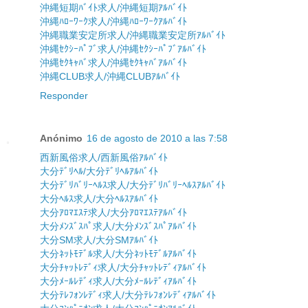
沖縄短期ﾊﾞｲﾄ求人/沖縄短期ｱﾙﾊﾞｲﾄ
沖縄ﾊﾛｰﾜｰｸ求人/沖縄ﾊﾛｰﾜｰｸｱﾙﾊﾞｲﾄ
沖縄職業安定所求人/沖縄職業安定所ｱﾙﾊﾞｲﾄ
沖縄ｾｸｼｰﾊﾟﾌﾞ求人/沖縄ｾｸｼｰﾊﾟﾌﾞｱﾙﾊﾞｲﾄ
沖縄ｾｸｷｬﾊﾞ求人/沖縄ｾｸｷｬﾊﾞｱﾙﾊﾞｲﾄ
沖縄CLUB求人/沖縄CLUBｱﾙﾊﾞｲﾄ
Responder
Anónimo
16 de agosto de 2010 a las 7:58
西新風俗求人/西新風俗ｱﾙﾊﾞｲﾄ
大分ﾃﾞﾘﾍﾙ/大分ﾃﾞﾘﾍﾙｱﾙﾊﾞｲﾄ
大分ﾃﾞﾘﾊﾞﾘｰﾍﾙｽ求人/大分ﾃﾞﾘﾊﾞﾘｰﾍﾙｽｱﾙﾊﾞｲﾄ
大分ﾍﾙｽ求人/大分ﾍﾙｽｱﾙﾊﾞｲﾄ
大分ｱﾛﾏｴｽﾃ求人/大分ｱﾛﾏｴｽﾃｱﾙﾊﾞｲﾄ
大分ﾒﾝｽﾞｽﾊﾟ求人/大分ﾒﾝｽﾞｽﾊﾟｱﾙﾊﾞｲﾄ
大分SM求人/大分SMｱﾙﾊﾞｲﾄ
大分ﾈｯﾄﾓﾃﾞﾙ求人/大分ﾈｯﾄﾓﾃﾞﾙｱﾙﾊﾞｲﾄ
大分ﾁｬｯﾄﾚﾃﾞｨ求人/大分ﾁｬｯﾄﾚﾃﾞｨｱﾙﾊﾞｲﾄ
大分ﾒｰﾙﾚﾃﾞｨ求人/大分ﾒｰﾙﾚﾃﾞｨｱﾙﾊﾞｲﾄ
大分ﾃﾚﾌｫﾝﾚﾃﾞｨ求人/大分ﾃﾚﾌｫﾝﾚﾃﾞｨｱﾙﾊﾞｲﾄ