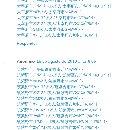
太宰府市ﾃﾞﾘﾍﾙ/太宰府市ﾃﾞﾘﾍﾙｱﾙﾊﾞｲﾄ
太宰府市ﾃﾞﾘﾊﾞﾘｰﾍﾙｽ求人/太宰府市ﾃﾞﾘﾊﾞﾘｰﾍﾙｽｱﾙﾊﾞｲﾄ
太宰府市ﾍﾙｽ求人/太宰府市ﾍﾙｽｱﾙﾊﾞｲﾄ
太宰府市ｱﾛﾏｴｽﾃ求人/太宰府市ｱﾛﾏｴｽﾃｱﾙﾊﾞｲﾄ
太宰府市ﾒﾝｽﾞｽﾊﾟ求人/太宰府市ﾒﾝｽﾞｽﾊﾟｱﾙﾊﾞｲﾄ
太宰府市SM求人/太宰府市SMｱﾙﾊﾞｲﾄ
太宰府市ﾈｯﾄﾓﾃﾞﾙ求人/太宰府市ﾈｯﾄﾓﾃﾞﾙｱﾙﾊﾞｲﾄ
Responder
Anónimo
16 de agosto de 2010 a las 8:05
筑紫野市ﾃﾞﾘﾍﾙ/筑紫野市ﾃﾞﾘﾍﾙｱﾙﾊﾞｲﾄ
筑紫野市ﾃﾞﾘﾊﾞﾘｰﾍﾙｽ求人/筑紫野市ﾃﾞﾘﾊﾞﾘｰﾍﾙｽｱﾙﾊﾞｲﾄ
筑紫野市ﾍﾙｽ求人/筑紫野市ﾍﾙｽｱﾙﾊﾞｲﾄ
筑紫野市ｱﾛﾏｴｽﾃ求人/筑紫野市ｱﾛﾏｴｽﾃｱﾙﾊﾞｲﾄ
筑紫野市ﾒﾝｽﾞｽﾊﾟ求人/筑紫野市ﾒﾝｽﾞｽﾊﾟｱﾙﾊﾞｲﾄ
筑紫野市SM求人/筑紫野市SMｱﾙﾊﾞｲﾄ
筑紫野市ﾈｯﾄﾓﾃﾞﾙ求人/筑紫野市ﾈｯﾄﾓﾃﾞﾙｱﾙﾊﾞｲﾄ
筑紫野市ﾁｬｯﾄﾚﾃﾞｨ求人/筑紫野市ﾁｬｯﾄﾚﾃﾞｨｱﾙﾊﾞｲﾄ
筑紫野市ﾒｰﾙﾚﾃﾞｨ求人/筑紫野市ﾒｰﾙﾚﾃﾞｨｱﾙﾊﾞｲﾄ
筑紫野市ﾃﾚﾌｫﾝﾚﾃﾞｨ求人/筑紫野市ﾃﾚﾌｫﾝﾚﾃﾞｨｱﾙﾊﾞｲﾄ
筑紫野市ｺﾝﾊﾟﾆｵﾝ求人/筑紫野市ｺﾝﾊﾟﾆｵﾝｱﾙﾊﾞｲﾄ