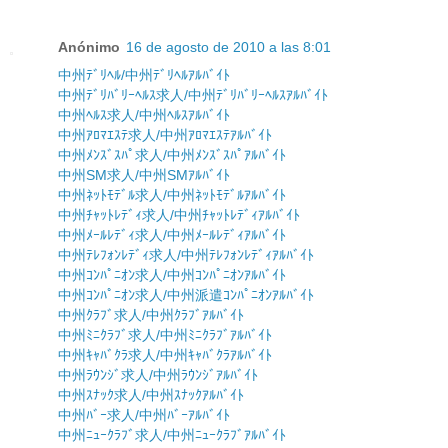
Anónimo
16 de agosto de 2010 a las 8:01
中州ﾃﾞﾘﾍﾙ/中州ﾃﾞﾘﾍﾙｱﾙﾊﾞｲﾄ
中州ﾃﾞﾘﾊﾞﾘｰﾍﾙｽ求人/中州ﾃﾞﾘﾊﾞﾘｰﾍﾙｽｱﾙﾊﾞｲﾄ
中州ﾍﾙｽ求人/中州ﾍﾙｽｱﾙﾊﾞｲﾄ
中州ｱﾛﾏｴｽﾃ求人/中州ｱﾛﾏｴｽﾃｱﾙﾊﾞｲﾄ
中州ﾒﾝｽﾞｽﾊﾟ求人/中州ﾒﾝｽﾞｽﾊﾟｱﾙﾊﾞｲﾄ
中州SM求人/中州SMｱﾙﾊﾞｲﾄ
中州ﾈｯﾄﾓﾃﾞﾙ求人/中州ﾈｯﾄﾓﾃﾞﾙｱﾙﾊﾞｲﾄ
中州ﾁｬｯﾄﾚﾃﾞｨ求人/中州ﾁｬｯﾄﾚﾃﾞｨｱﾙﾊﾞｲﾄ
中州ﾒｰﾙﾚﾃﾞｨ求人/中州ﾒｰﾙﾚﾃﾞｨｱﾙﾊﾞｲﾄ
中州ﾃﾚﾌｫﾝﾚﾃﾞｨ求人/中州ﾃﾚﾌｫﾝﾚﾃﾞｨｱﾙﾊﾞｲﾄ
中州ｺﾝﾊﾟﾆｵﾝ求人/中州ｺﾝﾊﾟﾆｵﾝｱﾙﾊﾞｲﾄ
中州ｺﾝﾊﾟﾆｵﾝ求人/中州派遣ｺﾝﾊﾟﾆｵﾝｱﾙﾊﾞｲﾄ
中州ｸﾗﾌﾞ求人/中州ｸﾗﾌﾞｱﾙﾊﾞｲﾄ
中州ﾐﾆｸﾗﾌﾞ求人/中州ﾐﾆｸﾗﾌﾞｱﾙﾊﾞｲﾄ
中州ｷｬﾊﾞｸﾗ求人/中州ｷｬﾊﾞｸﾗｱﾙﾊﾞｲﾄ
中州ﾗｳﾝｼﾞ求人/中州ﾗｳﾝｼﾞｱﾙﾊﾞｲﾄ
中州ｽﾅｯｸ求人/中州ｽﾅｯｸｱﾙﾊﾞｲﾄ
中州ﾊﾞｰ求人/中州ﾊﾞｰｱﾙﾊﾞｲﾄ
中州ﾆｭｰｸﾗﾌﾞ求人/中州ﾆｭｰｸﾗﾌﾞｱﾙﾊﾞｲﾄ