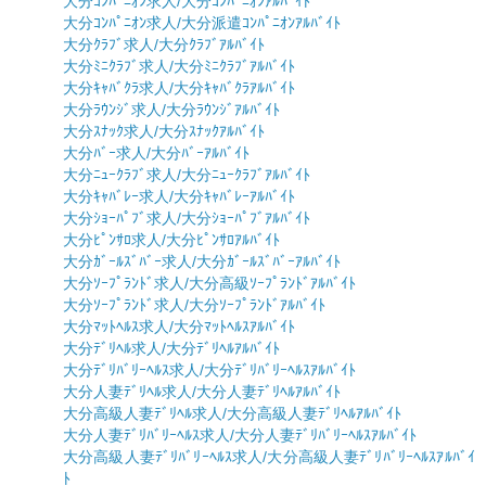
大分ｺﾝﾊﾟﾆｵﾝ求人/大分ｺﾝﾊﾟﾆｵﾝｱﾙﾊﾞｲﾄ
大分ｺﾝﾊﾟﾆｵﾝ求人/大分派遣ｺﾝﾊﾟﾆｵﾝｱﾙﾊﾞｲﾄ
大分ｸﾗﾌﾞ求人/大分ｸﾗﾌﾞｱﾙﾊﾞｲﾄ
大分ﾐﾆｸﾗﾌﾞ求人/大分ﾐﾆｸﾗﾌﾞｱﾙﾊﾞｲﾄ
大分ｷｬﾊﾞｸﾗ求人/大分ｷｬﾊﾞｸﾗｱﾙﾊﾞｲﾄ
大分ﾗｳﾝｼﾞ求人/大分ﾗｳﾝｼﾞｱﾙﾊﾞｲﾄ
大分ｽﾅｯｸ求人/大分ｽﾅｯｸｱﾙﾊﾞｲﾄ
大分ﾊﾞｰ求人/大分ﾊﾞｰｱﾙﾊﾞｲﾄ
大分ﾆｭｰｸﾗﾌﾞ求人/大分ﾆｭｰｸﾗﾌﾞｱﾙﾊﾞｲﾄ
大分ｷｬﾊﾞﾚｰ求人/大分ｷｬﾊﾞﾚｰｱﾙﾊﾞｲﾄ
大分ｼｮｰﾊﾟﾌﾞ求人/大分ｼｮｰﾊﾟﾌﾞｱﾙﾊﾞｲﾄ
大分ﾋﾟﾝｻﾛ求人/大分ﾋﾟﾝｻﾛｱﾙﾊﾞｲﾄ
大分ｶﾞｰﾙｽﾞﾊﾞｰ求人/大分ｶﾞｰﾙｽﾞﾊﾞｰｱﾙﾊﾞｲﾄ
大分ｿｰﾌﾟﾗﾝﾄﾞ求人/大分高級ｿｰﾌﾟﾗﾝﾄﾞｱﾙﾊﾞｲﾄ
大分ｿｰﾌﾟﾗﾝﾄﾞ求人/大分ｿｰﾌﾟﾗﾝﾄﾞｱﾙﾊﾞｲﾄ
大分ﾏｯﾄﾍﾙｽ求人/大分ﾏｯﾄﾍﾙｽｱﾙﾊﾞｲﾄ
大分ﾃﾞﾘﾍﾙ求人/大分ﾃﾞﾘﾍﾙｱﾙﾊﾞｲﾄ
大分ﾃﾞﾘﾊﾞﾘｰﾍﾙｽ求人/大分ﾃﾞﾘﾊﾞﾘｰﾍﾙｽｱﾙﾊﾞｲﾄ
大分人妻ﾃﾞﾘﾍﾙ求人/大分人妻ﾃﾞﾘﾍﾙｱﾙﾊﾞｲﾄ
大分高級人妻ﾃﾞﾘﾍﾙ求人/大分高級人妻ﾃﾞﾘﾍﾙｱﾙﾊﾞｲﾄ
大分人妻ﾃﾞﾘﾊﾞﾘｰﾍﾙｽ求人/大分人妻ﾃﾞﾘﾊﾞﾘｰﾍﾙｽｱﾙﾊﾞｲﾄ
大分高級人妻ﾃﾞﾘﾊﾞﾘｰﾍﾙｽ求人/大分高級人妻ﾃﾞﾘﾊﾞﾘｰﾍﾙｽｱﾙﾊﾞｲ
ﾄ