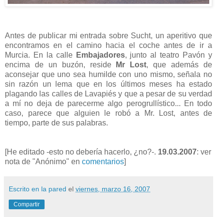
Antes de publicar mi entrada sobre Sucht, un aperitivo que
encontramos en el camino hacia el coche antes de ir a
Murcia. En la calle
Embajadores
, junto al teatro Pavón y
encima de un buzón, reside
Mr Lost
, que además de
aconsejar que uno sea humilde con uno mismo, señala no
sin razón un lema que en los últimos meses ha estado
plagando las calles de Lavapiés y que a pesar de su verdad
a mí no deja de parecerme algo perogrullístico... En todo
caso, parece que alguien le robó a Mr. Lost, antes de
tiempo, parte de sus palabras.
[He editado -esto no debería hacerlo, ¿no?-.
19.03.2007
: ver
nota de "Anónimo" en
comentarios
]
Escrito en la pared
el
viernes, marzo 16, 2007
Compartir