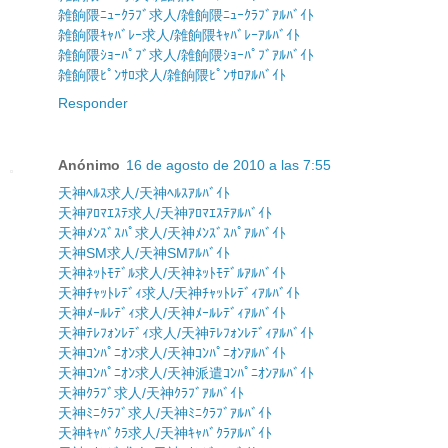
雑餉隈ﾆｭｰｸﾗﾌﾞ求人/雑餉隈ﾆｭｰｸﾗﾌﾞｱﾙﾊﾞｲﾄ
雑餉隈ｷｬﾊﾞﾚｰ求人/雑餉隈ｷｬﾊﾞﾚｰｱﾙﾊﾞｲﾄ
雑餉隈ｼｮｰﾊﾟﾌﾞ求人/雑餉隈ｼｮｰﾊﾟﾌﾞｱﾙﾊﾞｲﾄ
雑餉隈ﾋﾟﾝｻﾛ求人/雑餉隈ﾋﾟﾝｻﾛｱﾙﾊﾞｲﾄ
Responder
Anónimo
16 de agosto de 2010 a las 7:55
天神ﾍﾙｽ求人/天神ﾍﾙｽｱﾙﾊﾞｲﾄ
天神ｱﾛﾏｴｽﾃ求人/天神ｱﾛﾏｴｽﾃｱﾙﾊﾞｲﾄ
天神ﾒﾝｽﾞｽﾊﾟ求人/天神ﾒﾝｽﾞｽﾊﾟｱﾙﾊﾞｲﾄ
天神SM求人/天神SMｱﾙﾊﾞｲﾄ
天神ﾈｯﾄﾓﾃﾞﾙ求人/天神ﾈｯﾄﾓﾃﾞﾙｱﾙﾊﾞｲﾄ
天神ﾁｬｯﾄﾚﾃﾞｨ求人/天神ﾁｬｯﾄﾚﾃﾞｨｱﾙﾊﾞｲﾄ
天神ﾒｰﾙﾚﾃﾞｨ求人/天神ﾒｰﾙﾚﾃﾞｨｱﾙﾊﾞｲﾄ
天神ﾃﾚﾌｫﾝﾚﾃﾞｨ求人/天神ﾃﾚﾌｫﾝﾚﾃﾞｨｱﾙﾊﾞｲﾄ
天神ｺﾝﾊﾟﾆｵﾝ求人/天神ｺﾝﾊﾟﾆｵﾝｱﾙﾊﾞｲﾄ
天神ｺﾝﾊﾟﾆｵﾝ求人/天神派遣ｺﾝﾊﾟﾆｵﾝｱﾙﾊﾞｲﾄ
天神ｸﾗﾌﾞ求人/天神ｸﾗﾌﾞｱﾙﾊﾞｲﾄ
天神ﾐﾆｸﾗﾌﾞ求人/天神ﾐﾆｸﾗﾌﾞｱﾙﾊﾞｲﾄ
天神ｷｬﾊﾞｸﾗ求人/天神ｷｬﾊﾞｸﾗｱﾙﾊﾞｲﾄ