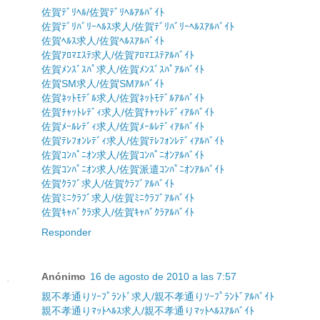
佐賀ﾃﾞﾘﾍﾙ/佐賀ﾃﾞﾘﾍﾙｱﾙﾊﾞｲﾄ
佐賀ﾃﾞﾘﾊﾞﾘｰﾍﾙｽ求人/佐賀ﾃﾞﾘﾊﾞﾘｰﾍﾙｽｱﾙﾊﾞｲﾄ
佐賀ﾍﾙｽ求人/佐賀ﾍﾙｽｱﾙﾊﾞｲﾄ
佐賀ｱﾛﾏｴｽﾃ求人/佐賀ｱﾛﾏｴｽﾃｱﾙﾊﾞｲﾄ
佐賀ﾒﾝｽﾞｽﾊﾟ求人/佐賀ﾒﾝｽﾞｽﾊﾟｱﾙﾊﾞｲﾄ
佐賀SM求人/佐賀SMｱﾙﾊﾞｲﾄ
佐賀ﾈｯﾄﾓﾃﾞﾙ求人/佐賀ﾈｯﾄﾓﾃﾞﾙｱﾙﾊﾞｲﾄ
佐賀ﾁｬｯﾄﾚﾃﾞｨ求人/佐賀ﾁｬｯﾄﾚﾃﾞｨｱﾙﾊﾞｲﾄ
佐賀ﾒｰﾙﾚﾃﾞｨ求人/佐賀ﾒｰﾙﾚﾃﾞｨｱﾙﾊﾞｲﾄ
佐賀ﾃﾚﾌｫﾝﾚﾃﾞｨ求人/佐賀ﾃﾚﾌｫﾝﾚﾃﾞｨｱﾙﾊﾞｲﾄ
佐賀ｺﾝﾊﾟﾆｵﾝ求人/佐賀ｺﾝﾊﾟﾆｵﾝｱﾙﾊﾞｲﾄ
佐賀ｺﾝﾊﾟﾆｵﾝ求人/佐賀派遣ｺﾝﾊﾟﾆｵﾝｱﾙﾊﾞｲﾄ
佐賀ｸﾗﾌﾞ求人/佐賀ｸﾗﾌﾞｱﾙﾊﾞｲﾄ
佐賀ﾐﾆｸﾗﾌﾞ求人/佐賀ﾐﾆｸﾗﾌﾞｱﾙﾊﾞｲﾄ
佐賀ｷｬﾊﾞｸﾗ求人/佐賀ｷｬﾊﾞｸﾗｱﾙﾊﾞｲﾄ
Responder
Anónimo
16 de agosto de 2010 a las 7:57
親不孝通りｿｰﾌﾟﾗﾝﾄﾞ求人/親不孝通りｿｰﾌﾟﾗﾝﾄﾞｱﾙﾊﾞｲﾄ
親不孝通りﾏｯﾄﾍﾙｽ求人/親不孝通りﾏｯﾄﾍﾙｽｱﾙﾊﾞｲﾄ