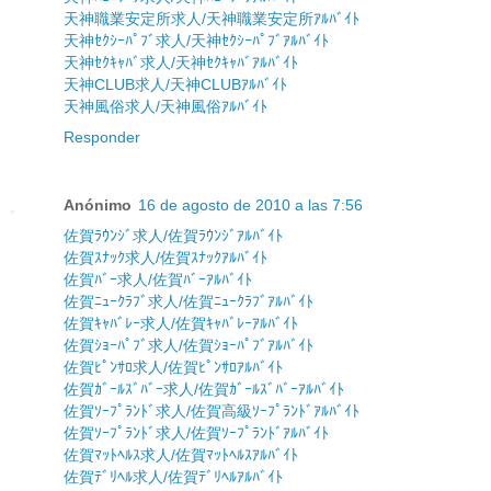
天神職業安定所求人/天神職業安定所ｱﾙﾊﾞｲﾄ
天神ｾｸｼｰﾊﾟﾌﾞ求人/天神ｾｸｼｰﾊﾟﾌﾞｱﾙﾊﾞｲﾄ
天神ｾｸｷｬﾊﾞ求人/天神ｾｸｷｬﾊﾞｱﾙﾊﾞｲﾄ
天神CLUB求人/天神CLUBｱﾙﾊﾞｲﾄ
天神風俗求人/天神風俗ｱﾙﾊﾞｲﾄ
Responder
Anónimo
16 de agosto de 2010 a las 7:56
佐賀ﾗｳﾝｼﾞ求人/佐賀ﾗｳﾝｼﾞｱﾙﾊﾞｲﾄ
佐賀ｽﾅｯｸ求人/佐賀ｽﾅｯｸｱﾙﾊﾞｲﾄ
佐賀ﾊﾞｰ求人/佐賀ﾊﾞｰｱﾙﾊﾞｲﾄ
佐賀ﾆｭｰｸﾗﾌﾞ求人/佐賀ﾆｭｰｸﾗﾌﾞｱﾙﾊﾞｲﾄ
佐賀ｷｬﾊﾞﾚｰ求人/佐賀ｷｬﾊﾞﾚｰｱﾙﾊﾞｲﾄ
佐賀ｼｮｰﾊﾟﾌﾞ求人/佐賀ｼｮｰﾊﾟﾌﾞｱﾙﾊﾞｲﾄ
佐賀ﾋﾟﾝｻﾛ求人/佐賀ﾋﾟﾝｻﾛｱﾙﾊﾞｲﾄ
佐賀ｶﾞｰﾙｽﾞﾊﾞｰ求人/佐賀ｶﾞｰﾙｽﾞﾊﾞｰｱﾙﾊﾞｲﾄ
佐賀ｿｰﾌﾟﾗﾝﾄﾞ求人/佐賀高級ｿｰﾌﾟﾗﾝﾄﾞｱﾙﾊﾞｲﾄ
佐賀ｿｰﾌﾟﾗﾝﾄﾞ求人/佐賀ｿｰﾌﾟﾗﾝﾄﾞｱﾙﾊﾞｲﾄ
佐賀ﾏｯﾄﾍﾙｽ求人/佐賀ﾏｯﾄﾍﾙｽｱﾙﾊﾞｲﾄ
佐賀ﾃﾞﾘﾍﾙ求人/佐賀ﾃﾞﾘﾍﾙｱﾙﾊﾞｲﾄ