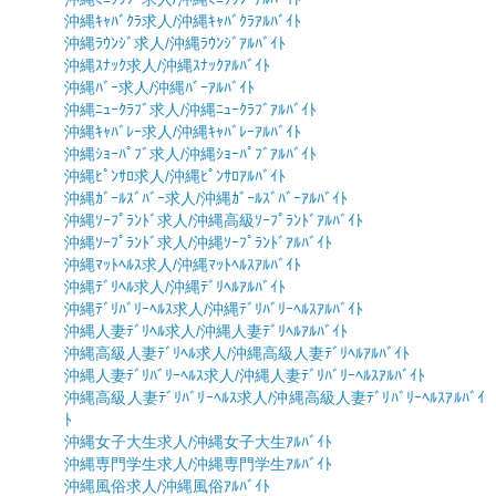
沖縄ｷｬﾊﾞｸﾗ求人/沖縄ｷｬﾊﾞｸﾗｱﾙﾊﾞｲﾄ
沖縄ﾗｳﾝｼﾞ求人/沖縄ﾗｳﾝｼﾞｱﾙﾊﾞｲﾄ
沖縄ｽﾅｯｸ求人/沖縄ｽﾅｯｸｱﾙﾊﾞｲﾄ
沖縄ﾊﾞｰ求人/沖縄ﾊﾞｰｱﾙﾊﾞｲﾄ
沖縄ﾆｭｰｸﾗﾌﾞ求人/沖縄ﾆｭｰｸﾗﾌﾞｱﾙﾊﾞｲﾄ
沖縄ｷｬﾊﾞﾚｰ求人/沖縄ｷｬﾊﾞﾚｰｱﾙﾊﾞｲﾄ
沖縄ｼｮｰﾊﾟﾌﾞ求人/沖縄ｼｮｰﾊﾟﾌﾞｱﾙﾊﾞｲﾄ
沖縄ﾋﾟﾝｻﾛ求人/沖縄ﾋﾟﾝｻﾛｱﾙﾊﾞｲﾄ
沖縄ｶﾞｰﾙｽﾞﾊﾞｰ求人/沖縄ｶﾞｰﾙｽﾞﾊﾞｰｱﾙﾊﾞｲﾄ
沖縄ｿｰﾌﾟﾗﾝﾄﾞ求人/沖縄高級ｿｰﾌﾟﾗﾝﾄﾞｱﾙﾊﾞｲﾄ
沖縄ｿｰﾌﾟﾗﾝﾄﾞ求人/沖縄ｿｰﾌﾟﾗﾝﾄﾞｱﾙﾊﾞｲﾄ
沖縄ﾏｯﾄﾍﾙｽ求人/沖縄ﾏｯﾄﾍﾙｽｱﾙﾊﾞｲﾄ
沖縄ﾃﾞﾘﾍﾙ求人/沖縄ﾃﾞﾘﾍﾙｱﾙﾊﾞｲﾄ
沖縄ﾃﾞﾘﾊﾞﾘｰﾍﾙｽ求人/沖縄ﾃﾞﾘﾊﾞﾘｰﾍﾙｽｱﾙﾊﾞｲﾄ
沖縄人妻ﾃﾞﾘﾍﾙ求人/沖縄人妻ﾃﾞﾘﾍﾙｱﾙﾊﾞｲﾄ
沖縄高級人妻ﾃﾞﾘﾍﾙ求人/沖縄高級人妻ﾃﾞﾘﾍﾙｱﾙﾊﾞｲﾄ
沖縄人妻ﾃﾞﾘﾊﾞﾘｰﾍﾙｽ求人/沖縄人妻ﾃﾞﾘﾊﾞﾘｰﾍﾙｽｱﾙﾊﾞｲﾄ
沖縄高級人妻ﾃﾞﾘﾊﾞﾘｰﾍﾙｽ求人/沖縄高級人妻ﾃﾞﾘﾊﾞﾘｰﾍﾙｽｱﾙﾊﾞｲ
ﾄ
沖縄女子大生求人/沖縄女子大生ｱﾙﾊﾞｲﾄ
沖縄専門学生求人/沖縄専門学生ｱﾙﾊﾞｲﾄ
沖縄風俗求人/沖縄風俗ｱﾙﾊﾞｲﾄ