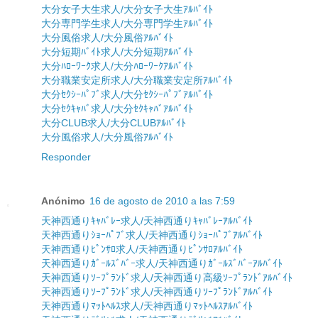
大分女子大生求人/大分女子大生ｱﾙﾊﾞｲﾄ
大分専門学生求人/大分専門学生ｱﾙﾊﾞｲﾄ
大分風俗求人/大分風俗ｱﾙﾊﾞｲﾄ
大分短期ﾊﾞｲﾄ求人/大分短期ｱﾙﾊﾞｲﾄ
大分ﾊﾛｰﾜｰｸ求人/大分ﾊﾛｰﾜｰｸｱﾙﾊﾞｲﾄ
大分職業安定所求人/大分職業安定所ｱﾙﾊﾞｲﾄ
大分ｾｸｼｰﾊﾟﾌﾞ求人/大分ｾｸｼｰﾊﾟﾌﾞｱﾙﾊﾞｲﾄ
大分ｾｸｷｬﾊﾞ求人/大分ｾｸｷｬﾊﾞｱﾙﾊﾞｲﾄ
大分CLUB求人/大分CLUBｱﾙﾊﾞｲﾄ
大分風俗求人/大分風俗ｱﾙﾊﾞｲﾄ
Responder
Anónimo
16 de agosto de 2010 a las 7:59
天神西通りｷｬﾊﾞﾚｰ求人/天神西通りｷｬﾊﾞﾚｰｱﾙﾊﾞｲﾄ
天神西通りｼｮｰﾊﾟﾌﾞ求人/天神西通りｼｮｰﾊﾟﾌﾞｱﾙﾊﾞｲﾄ
天神西通りﾋﾟﾝｻﾛ求人/天神西通りﾋﾟﾝｻﾛｱﾙﾊﾞｲﾄ
天神西通りｶﾞｰﾙｽﾞﾊﾞｰ求人/天神西通りｶﾞｰﾙｽﾞﾊﾞｰｱﾙﾊﾞｲﾄ
天神西通りｿｰﾌﾟﾗﾝﾄﾞ求人/天神西通り高級ｿｰﾌﾟﾗﾝﾄﾞｱﾙﾊﾞｲﾄ
天神西通りｿｰﾌﾟﾗﾝﾄﾞ求人/天神西通りｿｰﾌﾟﾗﾝﾄﾞｱﾙﾊﾞｲﾄ
天神西通りﾏｯﾄﾍﾙｽ求人/天神西通りﾏｯﾄﾍﾙｽｱﾙﾊﾞｲﾄ