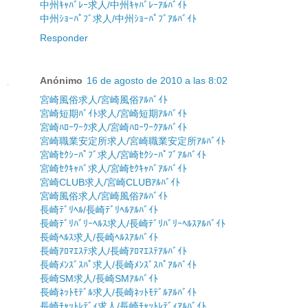
中州ｷｬﾊﾞﾚｰ求人/中州ｷｬﾊﾞﾚｰｱﾙﾊﾞｲﾄ
中州ｼｮｰﾊﾟﾌﾞ求人/中州ｼｮｰﾊﾟﾌﾞｱﾙﾊﾞｲﾄ
Responder
Anónimo
16 de agosto de 2010 a las 8:02
宮崎風俗求人/宮崎風俗ｱﾙﾊﾞｲﾄ
宮崎短期ﾊﾞｲﾄ求人/宮崎短期ｱﾙﾊﾞｲﾄ
宮崎ﾊﾛｰﾜｰｸ求人/宮崎ﾊﾛｰﾜｰｸｱﾙﾊﾞｲﾄ
宮崎職業安定所求人/宮崎職業安定所ｱﾙﾊﾞｲﾄ
宮崎ｾｸｼｰﾊﾟﾌﾞ求人/宮崎ｾｸｼｰﾊﾟﾌﾞｱﾙﾊﾞｲﾄ
宮崎ｾｸｷｬﾊﾞ求人/宮崎ｾｸｷｬﾊﾞｱﾙﾊﾞｲﾄ
宮崎CLUB求人/宮崎CLUBｱﾙﾊﾞｲﾄ
宮崎風俗求人/宮崎風俗ｱﾙﾊﾞｲﾄ
長崎ﾃﾞﾘﾍﾙ/長崎ﾃﾞﾘﾍﾙｱﾙﾊﾞｲﾄ
長崎ﾃﾞﾘﾊﾞﾘｰﾍﾙｽ求人/長崎ﾃﾞﾘﾊﾞﾘｰﾍﾙｽｱﾙﾊﾞｲﾄ
長崎ﾍﾙｽ求人/長崎ﾍﾙｽｱﾙﾊﾞｲﾄ
長崎ｱﾛﾏｴｽﾃ求人/長崎ｱﾛﾏｴｽﾃｱﾙﾊﾞｲﾄ
長崎ﾒﾝｽﾞｽﾊﾟ求人/長崎ﾒﾝｽﾞｽﾊﾟｱﾙﾊﾞｲﾄ
長崎SM求人/長崎SMｱﾙﾊﾞｲﾄ
長崎ﾈｯﾄﾓﾃﾞﾙ求人/長崎ﾈｯﾄﾓﾃﾞﾙｱﾙﾊﾞｲﾄ
長崎ﾁｬｯﾄﾚﾃﾞｨ求人/長崎ﾁｬｯﾄﾚﾃﾞｨｱﾙﾊﾞｲﾄ