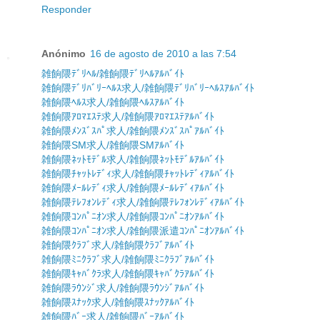
Responder
Anónimo
16 de agosto de 2010 a las 7:54
雑餉隈ﾃﾞﾘﾍﾙ/雑餉隈ﾃﾞﾘﾍﾙｱﾙﾊﾞｲﾄ
雑餉隈ﾃﾞﾘﾊﾞﾘｰﾍﾙｽ求人/雑餉隈ﾃﾞﾘﾊﾞﾘｰﾍﾙｽｱﾙﾊﾞｲﾄ
雑餉隈ﾍﾙｽ求人/雑餉隈ﾍﾙｽｱﾙﾊﾞｲﾄ
雑餉隈ｱﾛﾏｴｽﾃ求人/雑餉隈ｱﾛﾏｴｽﾃｱﾙﾊﾞｲﾄ
雑餉隈ﾒﾝｽﾞｽﾊﾟ求人/雑餉隈ﾒﾝｽﾞｽﾊﾟｱﾙﾊﾞｲﾄ
雑餉隈SM求人/雑餉隈SMｱﾙﾊﾞｲﾄ
雑餉隈ﾈｯﾄﾓﾃﾞﾙ求人/雑餉隈ﾈｯﾄﾓﾃﾞﾙｱﾙﾊﾞｲﾄ
雑餉隈ﾁｬｯﾄﾚﾃﾞｨ求人/雑餉隈ﾁｬｯﾄﾚﾃﾞｨｱﾙﾊﾞｲﾄ
雑餉隈ﾒｰﾙﾚﾃﾞｨ求人/雑餉隈ﾒｰﾙﾚﾃﾞｨｱﾙﾊﾞｲﾄ
雑餉隈ﾃﾚﾌｫﾝﾚﾃﾞｨ求人/雑餉隈ﾃﾚﾌｫﾝﾚﾃﾞｨｱﾙﾊﾞｲﾄ
雑餉隈ｺﾝﾊﾟﾆｵﾝ求人/雑餉隈ｺﾝﾊﾟﾆｵﾝｱﾙﾊﾞｲﾄ
雑餉隈ｺﾝﾊﾟﾆｵﾝ求人/雑餉隈派遣ｺﾝﾊﾟﾆｵﾝｱﾙﾊﾞｲﾄ
雑餉隈ｸﾗﾌﾞ求人/雑餉隈ｸﾗﾌﾞｱﾙﾊﾞｲﾄ
雑餉隈ﾐﾆｸﾗﾌﾞ求人/雑餉隈ﾐﾆｸﾗﾌﾞｱﾙﾊﾞｲﾄ
雑餉隈ｷｬﾊﾞｸﾗ求人/雑餉隈ｷｬﾊﾞｸﾗｱﾙﾊﾞｲﾄ
雑餉隈ﾗｳﾝｼﾞ求人/雑餉隈ﾗｳﾝｼﾞｱﾙﾊﾞｲﾄ
雑餉隈ｽﾅｯｸ求人/雑餉隈ｽﾅｯｸｱﾙﾊﾞｲﾄ
雑餉隈ﾊﾞｰ求人/雑餉隈ﾊﾞｰｱﾙﾊﾞｲﾄ