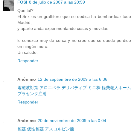
FOSI
8 de julio de 2007 a las 20:59
Que tal?
El Sr.x es un graffitero que se dedica ha bombardear todo
Madrid,
y aparte anda experimentando cosas y movidas
le conozco muy de cerca y no creo que se quede perdido
en ningún muro.
Un saludo.
Responder
Anónimo
12 de septiembre de 2009 a las 6:36
電磁波対策
アロエベラ
デリバティブ
ミニ株
軽費老人ホーム
プラセンタ注射
Responder
Anónimo
20 de noviembre de 2009 a las 0:04
包茎
仮性包茎
アスコルビン酸