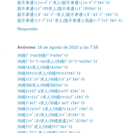
親不孝通りｼｮｰﾊﾟﾌﾞ求人/親不孝通りｼｮｰﾊﾟﾌﾞｱﾙﾊﾞｲﾄ
親不孝通りﾋﾟﾝｻﾛ求人/親不孝通りﾋﾟﾝｻﾛｱﾙﾊﾞｲﾄ
親不孝通りｶﾞｰﾙｽﾞﾊﾞｰ求人/親不孝通りｶﾞｰﾙｽﾞﾊﾞｰｱﾙﾊﾞｲﾄ
親不孝通りｿｰﾌﾟﾗﾝﾄﾞ求人/親不孝通り高級ｿｰﾌﾟﾗﾝﾄﾞｱﾙﾊﾞｲﾄ
Responder
Anónimo
16 de agosto de 2010 a las 7:58
沖縄ﾃﾞﾘﾍﾙ/沖縄ﾃﾞﾘﾍﾙｱﾙﾊﾞｲﾄ
沖縄ﾃﾞﾘﾊﾞﾘｰﾍﾙｽ求人/沖縄ﾃﾞﾘﾊﾞﾘｰﾍﾙｽｱﾙﾊﾞｲﾄ
沖縄ﾍﾙｽ求人/沖縄ﾍﾙｽｱﾙﾊﾞｲﾄ
沖縄ｱﾛﾏｴｽﾃ求人/沖縄ｱﾛﾏｴｽﾃｱﾙﾊﾞｲﾄ
沖縄ﾒﾝｽﾞｽﾊﾟ求人/沖縄ﾒﾝｽﾞｽﾊﾟｱﾙﾊﾞｲﾄ
沖縄SM求人/沖縄SMｱﾙﾊﾞｲﾄ
沖縄ﾈｯﾄﾓﾃﾞﾙ求人/沖縄ﾈｯﾄﾓﾃﾞﾙｱﾙﾊﾞｲﾄ
沖縄ﾁｬｯﾄﾚﾃﾞｨ求人/沖縄ﾁｬｯﾄﾚﾃﾞｨｱﾙﾊﾞｲﾄ
沖縄ﾒｰﾙﾚﾃﾞｨ求人/沖縄ﾒｰﾙﾚﾃﾞｨｱﾙﾊﾞｲﾄ
沖縄ﾃﾚﾌｫﾝﾚﾃﾞｨ求人/沖縄ﾃﾚﾌｫﾝﾚﾃﾞｨｱﾙﾊﾞｲﾄ
沖縄ｺﾝﾊﾟﾆｵﾝ求人/沖縄ｺﾝﾊﾟﾆｵﾝｱﾙﾊﾞｲﾄ
沖縄ｺﾝﾊﾟﾆｵﾝ求人/沖縄派遣ｺﾝﾊﾟﾆｵﾝｱﾙﾊﾞｲﾄ
沖縄ｸﾗﾌﾞ求人/沖縄ｸﾗﾌﾞｱﾙﾊﾞｲﾄ
沖縄ﾐﾆｸﾗﾌﾞ求人/沖縄ﾐﾆｸﾗﾌﾞｱﾙﾊﾞｲﾄ