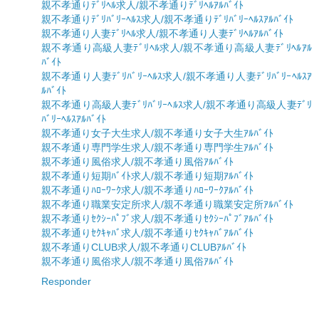
親不孝通りﾃﾞﾘﾍﾙ求人/親不孝通りﾃﾞﾘﾍﾙｱﾙﾊﾞｲﾄ
親不孝通りﾃﾞﾘﾊﾞﾘｰﾍﾙｽ求人/親不孝通りﾃﾞﾘﾊﾞﾘｰﾍﾙｽｱﾙﾊﾞｲﾄ
親不孝通り人妻ﾃﾞﾘﾍﾙ求人/親不孝通り人妻ﾃﾞﾘﾍﾙｱﾙﾊﾞｲﾄ
親不孝通り高級人妻ﾃﾞﾘﾍﾙ求人/親不孝通り高級人妻ﾃﾞﾘﾍﾙｱﾙ
ﾊﾞｲﾄ
親不孝通り人妻ﾃﾞﾘﾊﾞﾘｰﾍﾙｽ求人/親不孝通り人妻ﾃﾞﾘﾊﾞﾘｰﾍﾙｽｱ
ﾙﾊﾞｲﾄ
親不孝通り高級人妻ﾃﾞﾘﾊﾞﾘｰﾍﾙｽ求人/親不孝通り高級人妻ﾃﾞﾘ
ﾊﾞﾘｰﾍﾙｽｱﾙﾊﾞｲﾄ
親不孝通り女子大生求人/親不孝通り女子大生ｱﾙﾊﾞｲﾄ
親不孝通り専門学生求人/親不孝通り専門学生ｱﾙﾊﾞｲﾄ
親不孝通り風俗求人/親不孝通り風俗ｱﾙﾊﾞｲﾄ
親不孝通り短期ﾊﾞｲﾄ求人/親不孝通り短期ｱﾙﾊﾞｲﾄ
親不孝通りﾊﾛｰﾜｰｸ求人/親不孝通りﾊﾛｰﾜｰｸｱﾙﾊﾞｲﾄ
親不孝通り職業安定所求人/親不孝通り職業安定所ｱﾙﾊﾞｲﾄ
親不孝通りｾｸｼｰﾊﾟﾌﾞ求人/親不孝通りｾｸｼｰﾊﾟﾌﾞｱﾙﾊﾞｲﾄ
親不孝通りｾｸｷｬﾊﾞ求人/親不孝通りｾｸｷｬﾊﾞｱﾙﾊﾞｲﾄ
親不孝通りCLUB求人/親不孝通りCLUBｱﾙﾊﾞｲﾄ
親不孝通り風俗求人/親不孝通り風俗ｱﾙﾊﾞｲﾄ
Responder