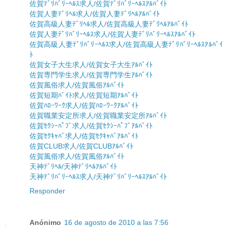
佐賀ﾃﾞﾘﾊﾞﾘｰﾍﾙｽ求人/佐賀ﾃﾞﾘﾊﾞﾘｰﾍﾙｽｱﾙﾊﾞｲﾄ
佐賀人妻ﾃﾞﾘﾍﾙ求人/佐賀人妻ﾃﾞﾘﾍﾙｱﾙﾊﾞｲﾄ
佐賀高級人妻ﾃﾞﾘﾍﾙ求人/佐賀高級人妻ﾃﾞﾘﾍﾙｱﾙﾊﾞｲﾄ
佐賀人妻ﾃﾞﾘﾊﾞﾘｰﾍﾙｽ求人/佐賀人妻ﾃﾞﾘﾊﾞﾘｰﾍﾙｽｱﾙﾊﾞｲﾄ
佐賀高級人妻ﾃﾞﾘﾊﾞﾘｰﾍﾙｽ求人/佐賀高級人妻ﾃﾞﾘﾊﾞﾘｰﾍﾙｽｱﾙﾊﾞｲ
ﾄ
佐賀女子大生求人/佐賀女子大生ｱﾙﾊﾞｲﾄ
佐賀専門学生求人/佐賀専門学生ｱﾙﾊﾞｲﾄ
佐賀風俗求人/佐賀風俗ｱﾙﾊﾞｲﾄ
佐賀短期ﾊﾞｲﾄ求人/佐賀短期ｱﾙﾊﾞｲﾄ
佐賀ﾊﾛｰﾜｰｸ求人/佐賀ﾊﾛｰﾜｰｸｱﾙﾊﾞｲﾄ
佐賀職業安定所求人/佐賀職業安定所ｱﾙﾊﾞｲﾄ
佐賀ｾｸｼｰﾊﾟﾌﾞ求人/佐賀ｾｸｼｰﾊﾟﾌﾞｱﾙﾊﾞｲﾄ
佐賀ｾｸｷｬﾊﾞ求人/佐賀ｾｸｷｬﾊﾞｱﾙﾊﾞｲﾄ
佐賀CLUB求人/佐賀CLUBｱﾙﾊﾞｲﾄ
佐賀風俗求人/佐賀風俗ｱﾙﾊﾞｲﾄ
天神ﾃﾞﾘﾍﾙ/天神ﾃﾞﾘﾍﾙｱﾙﾊﾞｲﾄ
天神ﾃﾞﾘﾊﾞﾘｰﾍﾙｽ求人/天神ﾃﾞﾘﾊﾞﾘｰﾍﾙｽｱﾙﾊﾞｲﾄ
Responder
Anónimo
16 de agosto de 2010 a las 7:56