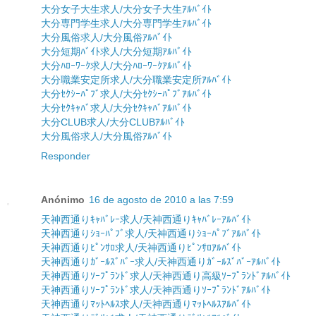
大分女子大生求人/大分女子大生ｱﾙﾊﾞｲﾄ
大分専門学生求人/大分専門学生ｱﾙﾊﾞｲﾄ
大分風俗求人/大分風俗ｱﾙﾊﾞｲﾄ
大分短期ﾊﾞｲﾄ求人/大分短期ｱﾙﾊﾞｲﾄ
大分ﾊﾛｰﾜｰｸ求人/大分ﾊﾛｰﾜｰｸｱﾙﾊﾞｲﾄ
大分職業安定所求人/大分職業安定所ｱﾙﾊﾞｲﾄ
大分ｾｸｼｰﾊﾟﾌﾞ求人/大分ｾｸｼｰﾊﾟﾌﾞｱﾙﾊﾞｲﾄ
大分ｾｸｷｬﾊﾞ求人/大分ｾｸｷｬﾊﾞｱﾙﾊﾞｲﾄ
大分CLUB求人/大分CLUBｱﾙﾊﾞｲﾄ
大分風俗求人/大分風俗ｱﾙﾊﾞｲﾄ
Responder
Anónimo
16 de agosto de 2010 a las 7:59
天神西通りｷｬﾊﾞﾚｰ求人/天神西通りｷｬﾊﾞﾚｰｱﾙﾊﾞｲﾄ
天神西通りｼｮｰﾊﾟﾌﾞ求人/天神西通りｼｮｰﾊﾟﾌﾞｱﾙﾊﾞｲﾄ
天神西通りﾋﾟﾝｻﾛ求人/天神西通りﾋﾟﾝｻﾛｱﾙﾊﾞｲﾄ
天神西通りｶﾞｰﾙｽﾞﾊﾞｰ求人/天神西通りｶﾞｰﾙｽﾞﾊﾞｰｱﾙﾊﾞｲﾄ
天神西通りｿｰﾌﾟﾗﾝﾄﾞ求人/天神西通り高級ｿｰﾌﾟﾗﾝﾄﾞｱﾙﾊﾞｲﾄ
天神西通りｿｰﾌﾟﾗﾝﾄﾞ求人/天神西通りｿｰﾌﾟﾗﾝﾄﾞｱﾙﾊﾞｲﾄ
天神西通りﾏｯﾄﾍﾙｽ求人/天神西通りﾏｯﾄﾍﾙｽｱﾙﾊﾞｲﾄ