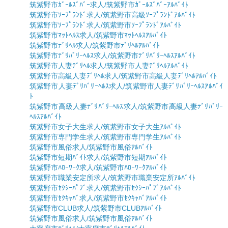
筑紫野市ｶﾞｰﾙｽﾞﾊﾞｰ求人/筑紫野市ｶﾞｰﾙｽﾞﾊﾞｰｱﾙﾊﾞｲﾄ
筑紫野市ｿｰﾌﾟﾗﾝﾄﾞ求人/筑紫野市高級ｿｰﾌﾟﾗﾝﾄﾞｱﾙﾊﾞｲﾄ
筑紫野市ｿｰﾌﾟﾗﾝﾄﾞ求人/筑紫野市ｿｰﾌﾟﾗﾝﾄﾞｱﾙﾊﾞｲﾄ
筑紫野市ﾏｯﾄﾍﾙｽ求人/筑紫野市ﾏｯﾄﾍﾙｽｱﾙﾊﾞｲﾄ
筑紫野市ﾃﾞﾘﾍﾙ求人/筑紫野市ﾃﾞﾘﾍﾙｱﾙﾊﾞｲﾄ
筑紫野市ﾃﾞﾘﾊﾞﾘｰﾍﾙｽ求人/筑紫野市ﾃﾞﾘﾊﾞﾘｰﾍﾙｽｱﾙﾊﾞｲﾄ
筑紫野市人妻ﾃﾞﾘﾍﾙ求人/筑紫野市人妻ﾃﾞﾘﾍﾙｱﾙﾊﾞｲﾄ
筑紫野市高級人妻ﾃﾞﾘﾍﾙ求人/筑紫野市高級人妻ﾃﾞﾘﾍﾙｱﾙﾊﾞｲﾄ
筑紫野市人妻ﾃﾞﾘﾊﾞﾘｰﾍﾙｽ求人/筑紫野市人妻ﾃﾞﾘﾊﾞﾘｰﾍﾙｽｱﾙﾊﾞｲ
ﾄ
筑紫野市高級人妻ﾃﾞﾘﾊﾞﾘｰﾍﾙｽ求人/筑紫野市高級人妻ﾃﾞﾘﾊﾞﾘｰ
ﾍﾙｽｱﾙﾊﾞｲﾄ
筑紫野市女子大生求人/筑紫野市女子大生ｱﾙﾊﾞｲﾄ
筑紫野市専門学生求人/筑紫野市専門学生ｱﾙﾊﾞｲﾄ
筑紫野市風俗求人/筑紫野市風俗ｱﾙﾊﾞｲﾄ
筑紫野市短期ﾊﾞｲﾄ求人/筑紫野市短期ｱﾙﾊﾞｲﾄ
筑紫野市ﾊﾛｰﾜｰｸ求人/筑紫野市ﾊﾛｰﾜｰｸｱﾙﾊﾞｲﾄ
筑紫野市職業安定所求人/筑紫野市職業安定所ｱﾙﾊﾞｲﾄ
筑紫野市ｾｸｼｰﾊﾟﾌﾞ求人/筑紫野市ｾｸｼｰﾊﾟﾌﾞｱﾙﾊﾞｲﾄ
筑紫野市ｾｸｷｬﾊﾞ求人/筑紫野市ｾｸｷｬﾊﾞｱﾙﾊﾞｲﾄ
筑紫野市CLUB求人/筑紫野市CLUBｱﾙﾊﾞｲﾄ
筑紫野市風俗求人/筑紫野市風俗ｱﾙﾊﾞｲﾄ