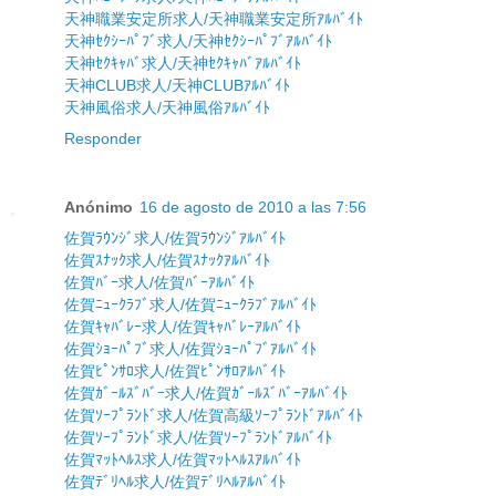
天神職業安定所求人/天神職業安定所ｱﾙﾊﾞｲﾄ
天神ｾｸｼｰﾊﾟﾌﾞ求人/天神ｾｸｼｰﾊﾟﾌﾞｱﾙﾊﾞｲﾄ
天神ｾｸｷｬﾊﾞ求人/天神ｾｸｷｬﾊﾞｱﾙﾊﾞｲﾄ
天神CLUB求人/天神CLUBｱﾙﾊﾞｲﾄ
天神風俗求人/天神風俗ｱﾙﾊﾞｲﾄ
Responder
Anónimo
16 de agosto de 2010 a las 7:56
佐賀ﾗｳﾝｼﾞ求人/佐賀ﾗｳﾝｼﾞｱﾙﾊﾞｲﾄ
佐賀ｽﾅｯｸ求人/佐賀ｽﾅｯｸｱﾙﾊﾞｲﾄ
佐賀ﾊﾞｰ求人/佐賀ﾊﾞｰｱﾙﾊﾞｲﾄ
佐賀ﾆｭｰｸﾗﾌﾞ求人/佐賀ﾆｭｰｸﾗﾌﾞｱﾙﾊﾞｲﾄ
佐賀ｷｬﾊﾞﾚｰ求人/佐賀ｷｬﾊﾞﾚｰｱﾙﾊﾞｲﾄ
佐賀ｼｮｰﾊﾟﾌﾞ求人/佐賀ｼｮｰﾊﾟﾌﾞｱﾙﾊﾞｲﾄ
佐賀ﾋﾟﾝｻﾛ求人/佐賀ﾋﾟﾝｻﾛｱﾙﾊﾞｲﾄ
佐賀ｶﾞｰﾙｽﾞﾊﾞｰ求人/佐賀ｶﾞｰﾙｽﾞﾊﾞｰｱﾙﾊﾞｲﾄ
佐賀ｿｰﾌﾟﾗﾝﾄﾞ求人/佐賀高級ｿｰﾌﾟﾗﾝﾄﾞｱﾙﾊﾞｲﾄ
佐賀ｿｰﾌﾟﾗﾝﾄﾞ求人/佐賀ｿｰﾌﾟﾗﾝﾄﾞｱﾙﾊﾞｲﾄ
佐賀ﾏｯﾄﾍﾙｽ求人/佐賀ﾏｯﾄﾍﾙｽｱﾙﾊﾞｲﾄ
佐賀ﾃﾞﾘﾍﾙ求人/佐賀ﾃﾞﾘﾍﾙｱﾙﾊﾞｲﾄ