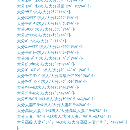
大分ｺﾝﾊﾟﾆｵﾝ求人/大分ｺﾝﾊﾟﾆｵﾝｱﾙﾊﾞｲﾄ
大分ｺﾝﾊﾟﾆｵﾝ求人/大分派遣ｺﾝﾊﾟﾆｵﾝｱﾙﾊﾞｲﾄ
大分ｸﾗﾌﾞ求人/大分ｸﾗﾌﾞｱﾙﾊﾞｲﾄ
大分ﾐﾆｸﾗﾌﾞ求人/大分ﾐﾆｸﾗﾌﾞｱﾙﾊﾞｲﾄ
大分ｷｬﾊﾞｸﾗ求人/大分ｷｬﾊﾞｸﾗｱﾙﾊﾞｲﾄ
大分ﾗｳﾝｼﾞ求人/大分ﾗｳﾝｼﾞｱﾙﾊﾞｲﾄ
大分ｽﾅｯｸ求人/大分ｽﾅｯｸｱﾙﾊﾞｲﾄ
大分ﾊﾞｰ求人/大分ﾊﾞｰｱﾙﾊﾞｲﾄ
大分ﾆｭｰｸﾗﾌﾞ求人/大分ﾆｭｰｸﾗﾌﾞｱﾙﾊﾞｲﾄ
大分ｷｬﾊﾞﾚｰ求人/大分ｷｬﾊﾞﾚｰｱﾙﾊﾞｲﾄ
大分ｼｮｰﾊﾟﾌﾞ求人/大分ｼｮｰﾊﾟﾌﾞｱﾙﾊﾞｲﾄ
大分ﾋﾟﾝｻﾛ求人/大分ﾋﾟﾝｻﾛｱﾙﾊﾞｲﾄ
大分ｶﾞｰﾙｽﾞﾊﾞｰ求人/大分ｶﾞｰﾙｽﾞﾊﾞｰｱﾙﾊﾞｲﾄ
大分ｿｰﾌﾟﾗﾝﾄﾞ求人/大分高級ｿｰﾌﾟﾗﾝﾄﾞｱﾙﾊﾞｲﾄ
大分ｿｰﾌﾟﾗﾝﾄﾞ求人/大分ｿｰﾌﾟﾗﾝﾄﾞｱﾙﾊﾞｲﾄ
大分ﾏｯﾄﾍﾙｽ求人/大分ﾏｯﾄﾍﾙｽｱﾙﾊﾞｲﾄ
大分ﾃﾞﾘﾍﾙ求人/大分ﾃﾞﾘﾍﾙｱﾙﾊﾞｲﾄ
大分ﾃﾞﾘﾊﾞﾘｰﾍﾙｽ求人/大分ﾃﾞﾘﾊﾞﾘｰﾍﾙｽｱﾙﾊﾞｲﾄ
大分人妻ﾃﾞﾘﾍﾙ求人/大分人妻ﾃﾞﾘﾍﾙｱﾙﾊﾞｲﾄ
大分高級人妻ﾃﾞﾘﾍﾙ求人/大分高級人妻ﾃﾞﾘﾍﾙｱﾙﾊﾞｲﾄ
大分人妻ﾃﾞﾘﾊﾞﾘｰﾍﾙｽ求人/大分人妻ﾃﾞﾘﾊﾞﾘｰﾍﾙｽｱﾙﾊﾞｲﾄ
大分高級人妻ﾃﾞﾘﾊﾞﾘｰﾍﾙｽ求人/大分高級人妻ﾃﾞﾘﾊﾞﾘｰﾍﾙｽｱﾙﾊﾞｲ
ﾄ