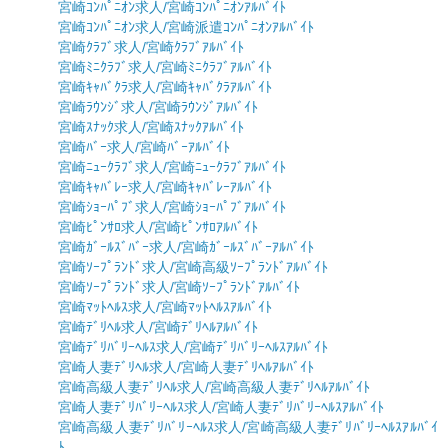
宮崎ｺﾝﾊﾟﾆｵﾝ求人/宮崎ｺﾝﾊﾟﾆｵﾝｱﾙﾊﾞｲﾄ
宮崎ｺﾝﾊﾟﾆｵﾝ求人/宮崎派遣ｺﾝﾊﾟﾆｵﾝｱﾙﾊﾞｲﾄ
宮崎ｸﾗﾌﾞ求人/宮崎ｸﾗﾌﾞｱﾙﾊﾞｲﾄ
宮崎ﾐﾆｸﾗﾌﾞ求人/宮崎ﾐﾆｸﾗﾌﾞｱﾙﾊﾞｲﾄ
宮崎ｷｬﾊﾞｸﾗ求人/宮崎ｷｬﾊﾞｸﾗｱﾙﾊﾞｲﾄ
宮崎ﾗｳﾝｼﾞ求人/宮崎ﾗｳﾝｼﾞｱﾙﾊﾞｲﾄ
宮崎ｽﾅｯｸ求人/宮崎ｽﾅｯｸｱﾙﾊﾞｲﾄ
宮崎ﾊﾞｰ求人/宮崎ﾊﾞｰｱﾙﾊﾞｲﾄ
宮崎ﾆｭｰｸﾗﾌﾞ求人/宮崎ﾆｭｰｸﾗﾌﾞｱﾙﾊﾞｲﾄ
宮崎ｷｬﾊﾞﾚｰ求人/宮崎ｷｬﾊﾞﾚｰｱﾙﾊﾞｲﾄ
宮崎ｼｮｰﾊﾟﾌﾞ求人/宮崎ｼｮｰﾊﾟﾌﾞｱﾙﾊﾞｲﾄ
宮崎ﾋﾟﾝｻﾛ求人/宮崎ﾋﾟﾝｻﾛｱﾙﾊﾞｲﾄ
宮崎ｶﾞｰﾙｽﾞﾊﾞｰ求人/宮崎ｶﾞｰﾙｽﾞﾊﾞｰｱﾙﾊﾞｲﾄ
宮崎ｿｰﾌﾟﾗﾝﾄﾞ求人/宮崎高級ｿｰﾌﾟﾗﾝﾄﾞｱﾙﾊﾞｲﾄ
宮崎ｿｰﾌﾟﾗﾝﾄﾞ求人/宮崎ｿｰﾌﾟﾗﾝﾄﾞｱﾙﾊﾞｲﾄ
宮崎ﾏｯﾄﾍﾙｽ求人/宮崎ﾏｯﾄﾍﾙｽｱﾙﾊﾞｲﾄ
宮崎ﾃﾞﾘﾍﾙ求人/宮崎ﾃﾞﾘﾍﾙｱﾙﾊﾞｲﾄ
宮崎ﾃﾞﾘﾊﾞﾘｰﾍﾙｽ求人/宮崎ﾃﾞﾘﾊﾞﾘｰﾍﾙｽｱﾙﾊﾞｲﾄ
宮崎人妻ﾃﾞﾘﾍﾙ求人/宮崎人妻ﾃﾞﾘﾍﾙｱﾙﾊﾞｲﾄ
宮崎高級人妻ﾃﾞﾘﾍﾙ求人/宮崎高級人妻ﾃﾞﾘﾍﾙｱﾙﾊﾞｲﾄ
宮崎人妻ﾃﾞﾘﾊﾞﾘｰﾍﾙｽ求人/宮崎人妻ﾃﾞﾘﾊﾞﾘｰﾍﾙｽｱﾙﾊﾞｲﾄ
宮崎高級人妻ﾃﾞﾘﾊﾞﾘｰﾍﾙｽ求人/宮崎高級人妻ﾃﾞﾘﾊﾞﾘｰﾍﾙｽｱﾙﾊﾞｲ
ﾄ