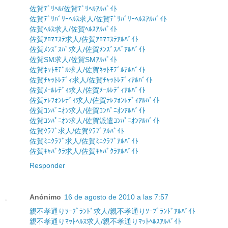
佐賀ﾃﾞﾘﾍﾙ/佐賀ﾃﾞﾘﾍﾙｱﾙﾊﾞｲﾄ
佐賀ﾃﾞﾘﾊﾞﾘｰﾍﾙｽ求人/佐賀ﾃﾞﾘﾊﾞﾘｰﾍﾙｽｱﾙﾊﾞｲﾄ
佐賀ﾍﾙｽ求人/佐賀ﾍﾙｽｱﾙﾊﾞｲﾄ
佐賀ｱﾛﾏｴｽﾃ求人/佐賀ｱﾛﾏｴｽﾃｱﾙﾊﾞｲﾄ
佐賀ﾒﾝｽﾞｽﾊﾟ求人/佐賀ﾒﾝｽﾞｽﾊﾟｱﾙﾊﾞｲﾄ
佐賀SM求人/佐賀SMｱﾙﾊﾞｲﾄ
佐賀ﾈｯﾄﾓﾃﾞﾙ求人/佐賀ﾈｯﾄﾓﾃﾞﾙｱﾙﾊﾞｲﾄ
佐賀ﾁｬｯﾄﾚﾃﾞｨ求人/佐賀ﾁｬｯﾄﾚﾃﾞｨｱﾙﾊﾞｲﾄ
佐賀ﾒｰﾙﾚﾃﾞｨ求人/佐賀ﾒｰﾙﾚﾃﾞｨｱﾙﾊﾞｲﾄ
佐賀ﾃﾚﾌｫﾝﾚﾃﾞｨ求人/佐賀ﾃﾚﾌｫﾝﾚﾃﾞｨｱﾙﾊﾞｲﾄ
佐賀ｺﾝﾊﾟﾆｵﾝ求人/佐賀ｺﾝﾊﾟﾆｵﾝｱﾙﾊﾞｲﾄ
佐賀ｺﾝﾊﾟﾆｵﾝ求人/佐賀派遣ｺﾝﾊﾟﾆｵﾝｱﾙﾊﾞｲﾄ
佐賀ｸﾗﾌﾞ求人/佐賀ｸﾗﾌﾞｱﾙﾊﾞｲﾄ
佐賀ﾐﾆｸﾗﾌﾞ求人/佐賀ﾐﾆｸﾗﾌﾞｱﾙﾊﾞｲﾄ
佐賀ｷｬﾊﾞｸﾗ求人/佐賀ｷｬﾊﾞｸﾗｱﾙﾊﾞｲﾄ
Responder
Anónimo
16 de agosto de 2010 a las 7:57
親不孝通りｿｰﾌﾟﾗﾝﾄﾞ求人/親不孝通りｿｰﾌﾟﾗﾝﾄﾞｱﾙﾊﾞｲﾄ
親不孝通りﾏｯﾄﾍﾙｽ求人/親不孝通りﾏｯﾄﾍﾙｽｱﾙﾊﾞｲﾄ