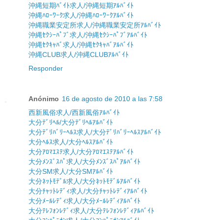
沖縄短期ﾊﾞｲﾄ求人/沖縄短期ｱﾙﾊﾞｲﾄ
沖縄ﾊﾛｰﾜｰｸ求人/沖縄ﾊﾛｰﾜｰｸｱﾙﾊﾞｲﾄ
沖縄職業安定所求人/沖縄職業安定所ｱﾙﾊﾞｲﾄ
沖縄ｾｸｼｰﾊﾟﾌﾞ求人/沖縄ｾｸｼｰﾊﾟﾌﾞｱﾙﾊﾞｲﾄ
沖縄ｾｸｷｬﾊﾞ求人/沖縄ｾｸｷｬﾊﾞｱﾙﾊﾞｲﾄ
沖縄CLUB求人/沖縄CLUBｱﾙﾊﾞｲﾄ
Responder
Anónimo
16 de agosto de 2010 a las 7:58
西新風俗求人/西新風俗ｱﾙﾊﾞｲﾄ
大分ﾃﾞﾘﾍﾙ/大分ﾃﾞﾘﾍﾙｱﾙﾊﾞｲﾄ
大分ﾃﾞﾘﾊﾞﾘｰﾍﾙｽ求人/大分ﾃﾞﾘﾊﾞﾘｰﾍﾙｽｱﾙﾊﾞｲﾄ
大分ﾍﾙｽ求人/大分ﾍﾙｽｱﾙﾊﾞｲﾄ
大分ｱﾛﾏｴｽﾃ求人/大分ｱﾛﾏｴｽﾃｱﾙﾊﾞｲﾄ
大分ﾒﾝｽﾞｽﾊﾟ求人/大分ﾒﾝｽﾞｽﾊﾟｱﾙﾊﾞｲﾄ
大分SM求人/大分SMｱﾙﾊﾞｲﾄ
大分ﾈｯﾄﾓﾃﾞﾙ求人/大分ﾈｯﾄﾓﾃﾞﾙｱﾙﾊﾞｲﾄ
大分ﾁｬｯﾄﾚﾃﾞｨ求人/大分ﾁｬｯﾄﾚﾃﾞｨｱﾙﾊﾞｲﾄ
大分ﾒｰﾙﾚﾃﾞｨ求人/大分ﾒｰﾙﾚﾃﾞｨｱﾙﾊﾞｲﾄ
大分ﾃﾚﾌｫﾝﾚﾃﾞｨ求人/大分ﾃﾚﾌｫﾝﾚﾃﾞｨｱﾙﾊﾞｲﾄ