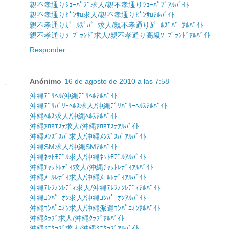
親不孝通りｼｮｰﾊﾟﾌﾞ求人/親不孝通りｼｮｰﾊﾟﾌﾞｱﾙﾊﾞｲﾄ
親不孝通りﾋﾟﾝｻﾛ求人/親不孝通りﾋﾟﾝｻﾛｱﾙﾊﾞｲﾄ
親不孝通りｶﾞｰﾙｽﾞﾊﾞｰ求人/親不孝通りｶﾞｰﾙｽﾞﾊﾞｰｱﾙﾊﾞｲﾄ
親不孝通りｿｰﾌﾟﾗﾝﾄﾞ求人/親不孝通り高級ｿｰﾌﾟﾗﾝﾄﾞｱﾙﾊﾞｲﾄ
Responder
Anónimo
16 de agosto de 2010 a las 7:58
沖縄ﾃﾞﾘﾍﾙ/沖縄ﾃﾞﾘﾍﾙｱﾙﾊﾞｲﾄ
沖縄ﾃﾞﾘﾊﾞﾘｰﾍﾙｽ求人/沖縄ﾃﾞﾘﾊﾞﾘｰﾍﾙｽｱﾙﾊﾞｲﾄ
沖縄ﾍﾙｽ求人/沖縄ﾍﾙｽｱﾙﾊﾞｲﾄ
沖縄ｱﾛﾏｴｽﾃ求人/沖縄ｱﾛﾏｴｽﾃｱﾙﾊﾞｲﾄ
沖縄ﾒﾝｽﾞｽﾊﾟ求人/沖縄ﾒﾝｽﾞｽﾊﾟｱﾙﾊﾞｲﾄ
沖縄SM求人/沖縄SMｱﾙﾊﾞｲﾄ
沖縄ﾈｯﾄﾓﾃﾞﾙ求人/沖縄ﾈｯﾄﾓﾃﾞﾙｱﾙﾊﾞｲﾄ
沖縄ﾁｬｯﾄﾚﾃﾞｨ求人/沖縄ﾁｬｯﾄﾚﾃﾞｨｱﾙﾊﾞｲﾄ
沖縄ﾒｰﾙﾚﾃﾞｨ求人/沖縄ﾒｰﾙﾚﾃﾞｨｱﾙﾊﾞｲﾄ
沖縄ﾃﾚﾌｫﾝﾚﾃﾞｨ求人/沖縄ﾃﾚﾌｫﾝﾚﾃﾞｨｱﾙﾊﾞｲﾄ
沖縄ｺﾝﾊﾟﾆｵﾝ求人/沖縄ｺﾝﾊﾟﾆｵﾝｱﾙﾊﾞｲﾄ
沖縄ｺﾝﾊﾟﾆｵﾝ求人/沖縄派遣ｺﾝﾊﾟﾆｵﾝｱﾙﾊﾞｲﾄ
沖縄ｸﾗﾌﾞ求人/沖縄ｸﾗﾌﾞｱﾙﾊﾞｲﾄ
沖縄ﾐﾆｸﾗﾌﾞ求人/沖縄ﾐﾆｸﾗﾌﾞｱﾙﾊﾞｲﾄ