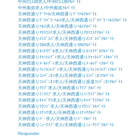
中州CLUB求人/中州CLUBｱﾙﾊﾞｲﾄ
中州風俗求人/中州風俗ｱﾙﾊﾞｲﾄ
天神西通りﾃﾞﾘﾍﾙ/天神西通りﾃﾞﾘﾍﾙｱﾙﾊﾞｲﾄ
天神西通りﾃﾞﾘﾊﾞﾘｰﾍﾙｽ求人/天神西通りﾃﾞﾘﾊﾞﾘｰﾍﾙｽｱﾙﾊﾞｲﾄ
天神西通りﾍﾙｽ求人/天神西通りﾍﾙｽｱﾙﾊﾞｲﾄ
天神西通りｱﾛﾏｴｽﾃ求人/天神西通りｱﾛﾏｴｽﾃｱﾙﾊﾞｲﾄ
天神西通りﾒﾝｽﾞｽﾊﾟ求人/天神西通りﾒﾝｽﾞｽﾊﾟｱﾙﾊﾞｲﾄ
天神西通りSM求人/天神西通りSMｱﾙﾊﾞｲﾄ
天神西通りﾈｯﾄﾓﾃﾞﾙ求人/天神西通りﾈｯﾄﾓﾃﾞﾙｱﾙﾊﾞｲﾄ
天神西通りﾁｬｯﾄﾚﾃﾞｨ求人/天神西通りﾁｬｯﾄﾚﾃﾞｨｱﾙﾊﾞｲﾄ
天神西通りﾒｰﾙﾚﾃﾞｨ求人/天神西通りﾒｰﾙﾚﾃﾞｨｱﾙﾊﾞｲﾄ
天神西通りﾃﾚﾌｫﾝﾚﾃﾞｨ求人/天神西通りﾃﾚﾌｫﾝﾚﾃﾞｨｱﾙﾊﾞｲﾄ
天神西通りｺﾝﾊﾟﾆｵﾝ求人/天神西通りｺﾝﾊﾟﾆｵﾝｱﾙﾊﾞｲﾄ
天神西通りｺﾝﾊﾟﾆｵﾝ求人/天神西通り派遣ｺﾝﾊﾟﾆｵﾝｱﾙﾊﾞｲﾄ
天神西通りｸﾗﾌﾞ求人/天神西通りｸﾗﾌﾞｱﾙﾊﾞｲﾄ
天神西通りﾐﾆｸﾗﾌﾞ求人/天神西通りﾐﾆｸﾗﾌﾞｱﾙﾊﾞｲﾄ
天神西通りｷｬﾊﾞｸﾗ求人/天神西通りｷｬﾊﾞｸﾗｱﾙﾊﾞｲﾄ
天神西通りﾗｳﾝｼﾞ求人/天神西通りﾗｳﾝｼﾞｱﾙﾊﾞｲﾄ
天神西通りｽﾅｯｸ求人/天神西通りｽﾅｯｸｱﾙﾊﾞｲﾄ
天神西通りﾊﾞｰ求人/天神西通りﾊﾞｰｱﾙﾊﾞｲﾄ
天神西通りﾆｭｰｸﾗﾌﾞ求人/天神西通りﾆｭｰｸﾗﾌﾞｱﾙﾊﾞｲﾄ
Responder