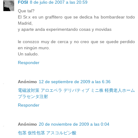
FOSI
8 de julio de 2007 a las 20:59
Que tal?
El Sr.x es un graffitero que se dedica ha bombardear todo
Madrid,
y aparte anda experimentando cosas y movidas
le conozco muy de cerca y no creo que se quede perdido
en ningún muro.
Un saludo.
Responder
Anónimo
12 de septiembre de 2009 a las 6:36
電磁波対策
アロエベラ
デリバティブ
ミニ株
軽費老人ホーム
プラセンタ注射
Responder
Anónimo
20 de noviembre de 2009 a las 0:04
包茎
仮性包茎
アスコルビン酸