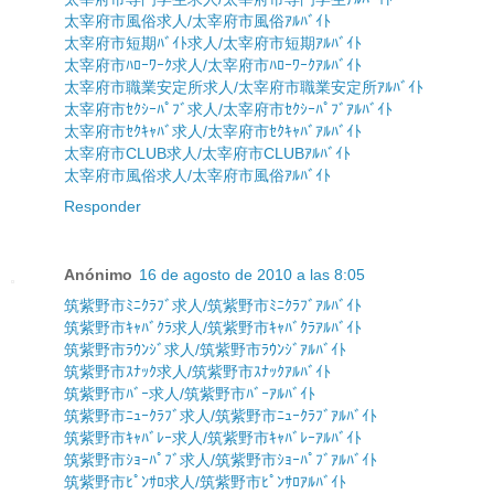
太宰府市風俗求人/太宰府市風俗ｱﾙﾊﾞｲﾄ
太宰府市短期ﾊﾞｲﾄ求人/太宰府市短期ｱﾙﾊﾞｲﾄ
太宰府市ﾊﾛｰﾜｰｸ求人/太宰府市ﾊﾛｰﾜｰｸｱﾙﾊﾞｲﾄ
太宰府市職業安定所求人/太宰府市職業安定所ｱﾙﾊﾞｲﾄ
太宰府市ｾｸｼｰﾊﾟﾌﾞ求人/太宰府市ｾｸｼｰﾊﾟﾌﾞｱﾙﾊﾞｲﾄ
太宰府市ｾｸｷｬﾊﾞ求人/太宰府市ｾｸｷｬﾊﾞｱﾙﾊﾞｲﾄ
太宰府市CLUB求人/太宰府市CLUBｱﾙﾊﾞｲﾄ
太宰府市風俗求人/太宰府市風俗ｱﾙﾊﾞｲﾄ
Responder
Anónimo
16 de agosto de 2010 a las 8:05
筑紫野市ﾐﾆｸﾗﾌﾞ求人/筑紫野市ﾐﾆｸﾗﾌﾞｱﾙﾊﾞｲﾄ
筑紫野市ｷｬﾊﾞｸﾗ求人/筑紫野市ｷｬﾊﾞｸﾗｱﾙﾊﾞｲﾄ
筑紫野市ﾗｳﾝｼﾞ求人/筑紫野市ﾗｳﾝｼﾞｱﾙﾊﾞｲﾄ
筑紫野市ｽﾅｯｸ求人/筑紫野市ｽﾅｯｸｱﾙﾊﾞｲﾄ
筑紫野市ﾊﾞｰ求人/筑紫野市ﾊﾞｰｱﾙﾊﾞｲﾄ
筑紫野市ﾆｭｰｸﾗﾌﾞ求人/筑紫野市ﾆｭｰｸﾗﾌﾞｱﾙﾊﾞｲﾄ
筑紫野市ｷｬﾊﾞﾚｰ求人/筑紫野市ｷｬﾊﾞﾚｰｱﾙﾊﾞｲﾄ
筑紫野市ｼｮｰﾊﾟﾌﾞ求人/筑紫野市ｼｮｰﾊﾟﾌﾞｱﾙﾊﾞｲﾄ
筑紫野市ﾋﾟﾝｻﾛ求人/筑紫野市ﾋﾟﾝｻﾛｱﾙﾊﾞｲﾄ