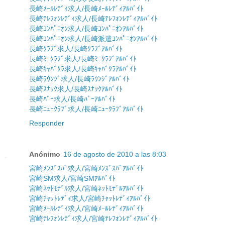
長崎ﾒｰﾙﾚﾃﾞｨ求人/長崎ﾒｰﾙﾚﾃﾞｨｱﾙﾊﾞｲﾄ
長崎ﾃﾚﾌｫﾝﾚﾃﾞｨ求人/長崎ﾃﾚﾌｫﾝﾚﾃﾞｨｱﾙﾊﾞｲﾄ
長崎ｺﾝﾊﾟﾆｵﾝ求人/長崎ｺﾝﾊﾟﾆｵﾝｱﾙﾊﾞｲﾄ
長崎ｺﾝﾊﾟﾆｵﾝ求人/長崎派遣ｺﾝﾊﾟﾆｵﾝｱﾙﾊﾞｲﾄ
長崎ｸﾗﾌﾞ求人/長崎ｸﾗﾌﾞｱﾙﾊﾞｲﾄ
長崎ﾐﾆｸﾗﾌﾞ求人/長崎ﾐﾆｸﾗﾌﾞｱﾙﾊﾞｲﾄ
長崎ｷｬﾊﾞｸﾗ求人/長崎ｷｬﾊﾞｸﾗｱﾙﾊﾞｲﾄ
長崎ﾗｳﾝｼﾞ求人/長崎ﾗｳﾝｼﾞｱﾙﾊﾞｲﾄ
長崎ｽﾅｯｸ求人/長崎ｽﾅｯｸｱﾙﾊﾞｲﾄ
長崎ﾊﾞｰ求人/長崎ﾊﾞｰｱﾙﾊﾞｲﾄ
長崎ﾆｭｰｸﾗﾌﾞ求人/長崎ﾆｭｰｸﾗﾌﾞｱﾙﾊﾞｲﾄ
Responder
Anónimo
16 de agosto de 2010 a las 8:03
宮崎ﾒﾝｽﾞｽﾊﾟ求人/宮崎ﾒﾝｽﾞｽﾊﾟｱﾙﾊﾞｲﾄ
宮崎SM求人/宮崎SMｱﾙﾊﾞｲﾄ
宮崎ﾈｯﾄﾓﾃﾞﾙ求人/宮崎ﾈｯﾄﾓﾃﾞﾙｱﾙﾊﾞｲﾄ
宮崎ﾁｬｯﾄﾚﾃﾞｨ求人/宮崎ﾁｬｯﾄﾚﾃﾞｨｱﾙﾊﾞｲﾄ
宮崎ﾒｰﾙﾚﾃﾞｨ求人/宮崎ﾒｰﾙﾚﾃﾞｨｱﾙﾊﾞｲﾄ
宮崎ﾃﾚﾌｫﾝﾚﾃﾞｨ求人/宮崎ﾃﾚﾌｫﾝﾚﾃﾞｨｱﾙﾊﾞｲﾄ