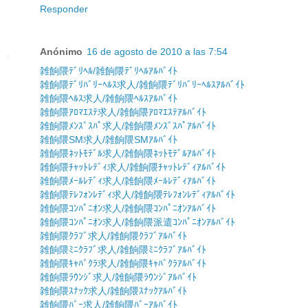
Responder
Anónimo
16 de agosto de 2010 a las 7:54
雑餉隈ﾃﾞﾘﾍﾙ/雑餉隈ﾃﾞﾘﾍﾙｱﾙﾊﾞｲﾄ
雑餉隈ﾃﾞﾘﾊﾞﾘｰﾍﾙｽ求人/雑餉隈ﾃﾞﾘﾊﾞﾘｰﾍﾙｽｱﾙﾊﾞｲﾄ
雑餉隈ﾍﾙｽ求人/雑餉隈ﾍﾙｽｱﾙﾊﾞｲﾄ
雑餉隈ｱﾛﾏｴｽﾃ求人/雑餉隈ｱﾛﾏｴｽﾃｱﾙﾊﾞｲﾄ
雑餉隈ﾒﾝｽﾞｽﾊﾟ求人/雑餉隈ﾒﾝｽﾞｽﾊﾟｱﾙﾊﾞｲﾄ
雑餉隈SM求人/雑餉隈SMｱﾙﾊﾞｲﾄ
雑餉隈ﾈｯﾄﾓﾃﾞﾙ求人/雑餉隈ﾈｯﾄﾓﾃﾞﾙｱﾙﾊﾞｲﾄ
雑餉隈ﾁｬｯﾄﾚﾃﾞｨ求人/雑餉隈ﾁｬｯﾄﾚﾃﾞｨｱﾙﾊﾞｲﾄ
雑餉隈ﾒｰﾙﾚﾃﾞｨ求人/雑餉隈ﾒｰﾙﾚﾃﾞｨｱﾙﾊﾞｲﾄ
雑餉隈ﾃﾚﾌｫﾝﾚﾃﾞｨ求人/雑餉隈ﾃﾚﾌｫﾝﾚﾃﾞｨｱﾙﾊﾞｲﾄ
雑餉隈ｺﾝﾊﾟﾆｵﾝ求人/雑餉隈ｺﾝﾊﾟﾆｵﾝｱﾙﾊﾞｲﾄ
雑餉隈ｺﾝﾊﾟﾆｵﾝ求人/雑餉隈派遣ｺﾝﾊﾟﾆｵﾝｱﾙﾊﾞｲﾄ
雑餉隈ｸﾗﾌﾞ求人/雑餉隈ｸﾗﾌﾞｱﾙﾊﾞｲﾄ
雑餉隈ﾐﾆｸﾗﾌﾞ求人/雑餉隈ﾐﾆｸﾗﾌﾞｱﾙﾊﾞｲﾄ
雑餉隈ｷｬﾊﾞｸﾗ求人/雑餉隈ｷｬﾊﾞｸﾗｱﾙﾊﾞｲﾄ
雑餉隈ﾗｳﾝｼﾞ求人/雑餉隈ﾗｳﾝｼﾞｱﾙﾊﾞｲﾄ
雑餉隈ｽﾅｯｸ求人/雑餉隈ｽﾅｯｸｱﾙﾊﾞｲﾄ
雑餉隈ﾊﾞｰ求人/雑餉隈ﾊﾞｰｱﾙﾊﾞｲﾄ