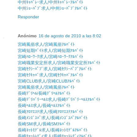
中州ｷｬﾊﾞﾚｰ求人/中州ｷｬﾊﾞﾚｰｱﾙﾊﾞｲﾄ
中州ｼｮｰﾊﾟﾌﾞ求人/中州ｼｮｰﾊﾟﾌﾞｱﾙﾊﾞｲﾄ
Responder
Anónimo
16 de agosto de 2010 a las 8:02
宮崎風俗求人/宮崎風俗ｱﾙﾊﾞｲﾄ
宮崎短期ﾊﾞｲﾄ求人/宮崎短期ｱﾙﾊﾞｲﾄ
宮崎ﾊﾛｰﾜｰｸ求人/宮崎ﾊﾛｰﾜｰｸｱﾙﾊﾞｲﾄ
宮崎職業安定所求人/宮崎職業安定所ｱﾙﾊﾞｲﾄ
宮崎ｾｸｼｰﾊﾟﾌﾞ求人/宮崎ｾｸｼｰﾊﾟﾌﾞｱﾙﾊﾞｲﾄ
宮崎ｾｸｷｬﾊﾞ求人/宮崎ｾｸｷｬﾊﾞｱﾙﾊﾞｲﾄ
宮崎CLUB求人/宮崎CLUBｱﾙﾊﾞｲﾄ
宮崎風俗求人/宮崎風俗ｱﾙﾊﾞｲﾄ
長崎ﾃﾞﾘﾍﾙ/長崎ﾃﾞﾘﾍﾙｱﾙﾊﾞｲﾄ
長崎ﾃﾞﾘﾊﾞﾘｰﾍﾙｽ求人/長崎ﾃﾞﾘﾊﾞﾘｰﾍﾙｽｱﾙﾊﾞｲﾄ
長崎ﾍﾙｽ求人/長崎ﾍﾙｽｱﾙﾊﾞｲﾄ
長崎ｱﾛﾏｴｽﾃ求人/長崎ｱﾛﾏｴｽﾃｱﾙﾊﾞｲﾄ
長崎ﾒﾝｽﾞｽﾊﾟ求人/長崎ﾒﾝｽﾞｽﾊﾟｱﾙﾊﾞｲﾄ
長崎SM求人/長崎SMｱﾙﾊﾞｲﾄ
長崎ﾈｯﾄﾓﾃﾞﾙ求人/長崎ﾈｯﾄﾓﾃﾞﾙｱﾙﾊﾞｲﾄ
長崎ﾁｬｯﾄﾚﾃﾞｨ求人/長崎ﾁｬｯﾄﾚﾃﾞｨｱﾙﾊﾞｲﾄ