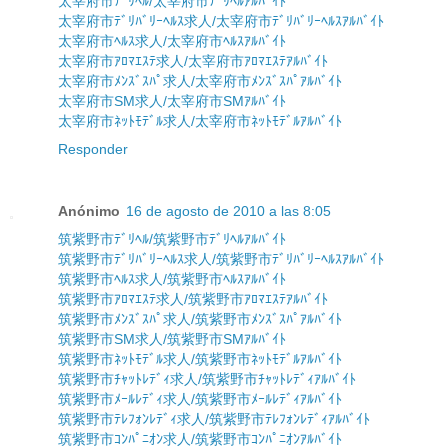
太宰府市ﾃﾞﾘﾍﾙ/太宰府市ﾃﾞﾘﾍﾙｱﾙﾊﾞｲﾄ
太宰府市ﾃﾞﾘﾊﾞﾘｰﾍﾙｽ求人/太宰府市ﾃﾞﾘﾊﾞﾘｰﾍﾙｽｱﾙﾊﾞｲﾄ
太宰府市ﾍﾙｽ求人/太宰府市ﾍﾙｽｱﾙﾊﾞｲﾄ
太宰府市ｱﾛﾏｴｽﾃ求人/太宰府市ｱﾛﾏｴｽﾃｱﾙﾊﾞｲﾄ
太宰府市ﾒﾝｽﾞｽﾊﾟ求人/太宰府市ﾒﾝｽﾞｽﾊﾟｱﾙﾊﾞｲﾄ
太宰府市SM求人/太宰府市SMｱﾙﾊﾞｲﾄ
太宰府市ﾈｯﾄﾓﾃﾞﾙ求人/太宰府市ﾈｯﾄﾓﾃﾞﾙｱﾙﾊﾞｲﾄ
Responder
Anónimo
16 de agosto de 2010 a las 8:05
筑紫野市ﾃﾞﾘﾍﾙ/筑紫野市ﾃﾞﾘﾍﾙｱﾙﾊﾞｲﾄ
筑紫野市ﾃﾞﾘﾊﾞﾘｰﾍﾙｽ求人/筑紫野市ﾃﾞﾘﾊﾞﾘｰﾍﾙｽｱﾙﾊﾞｲﾄ
筑紫野市ﾍﾙｽ求人/筑紫野市ﾍﾙｽｱﾙﾊﾞｲﾄ
筑紫野市ｱﾛﾏｴｽﾃ求人/筑紫野市ｱﾛﾏｴｽﾃｱﾙﾊﾞｲﾄ
筑紫野市ﾒﾝｽﾞｽﾊﾟ求人/筑紫野市ﾒﾝｽﾞｽﾊﾟｱﾙﾊﾞｲﾄ
筑紫野市SM求人/筑紫野市SMｱﾙﾊﾞｲﾄ
筑紫野市ﾈｯﾄﾓﾃﾞﾙ求人/筑紫野市ﾈｯﾄﾓﾃﾞﾙｱﾙﾊﾞｲﾄ
筑紫野市ﾁｬｯﾄﾚﾃﾞｨ求人/筑紫野市ﾁｬｯﾄﾚﾃﾞｨｱﾙﾊﾞｲﾄ
筑紫野市ﾒｰﾙﾚﾃﾞｨ求人/筑紫野市ﾒｰﾙﾚﾃﾞｨｱﾙﾊﾞｲﾄ
筑紫野市ﾃﾚﾌｫﾝﾚﾃﾞｨ求人/筑紫野市ﾃﾚﾌｫﾝﾚﾃﾞｨｱﾙﾊﾞｲﾄ
筑紫野市ｺﾝﾊﾟﾆｵﾝ求人/筑紫野市ｺﾝﾊﾟﾆｵﾝｱﾙﾊﾞｲﾄ