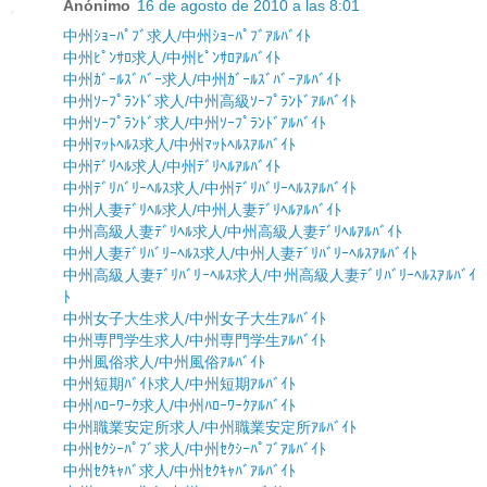
Anónimo
16 de agosto de 2010 a las 8:01
中州ｼｮｰﾊﾟﾌﾞ求人/中州ｼｮｰﾊﾟﾌﾞｱﾙﾊﾞｲﾄ
中州ﾋﾟﾝｻﾛ求人/中州ﾋﾟﾝｻﾛｱﾙﾊﾞｲﾄ
中州ｶﾞｰﾙｽﾞﾊﾞｰ求人/中州ｶﾞｰﾙｽﾞﾊﾞｰｱﾙﾊﾞｲﾄ
中州ｿｰﾌﾟﾗﾝﾄﾞ求人/中州高級ｿｰﾌﾟﾗﾝﾄﾞｱﾙﾊﾞｲﾄ
中州ｿｰﾌﾟﾗﾝﾄﾞ求人/中州ｿｰﾌﾟﾗﾝﾄﾞｱﾙﾊﾞｲﾄ
中州ﾏｯﾄﾍﾙｽ求人/中州ﾏｯﾄﾍﾙｽｱﾙﾊﾞｲﾄ
中州ﾃﾞﾘﾍﾙ求人/中州ﾃﾞﾘﾍﾙｱﾙﾊﾞｲﾄ
中州ﾃﾞﾘﾊﾞﾘｰﾍﾙｽ求人/中州ﾃﾞﾘﾊﾞﾘｰﾍﾙｽｱﾙﾊﾞｲﾄ
中州人妻ﾃﾞﾘﾍﾙ求人/中州人妻ﾃﾞﾘﾍﾙｱﾙﾊﾞｲﾄ
中州高級人妻ﾃﾞﾘﾍﾙ求人/中州高級人妻ﾃﾞﾘﾍﾙｱﾙﾊﾞｲﾄ
中州人妻ﾃﾞﾘﾊﾞﾘｰﾍﾙｽ求人/中州人妻ﾃﾞﾘﾊﾞﾘｰﾍﾙｽｱﾙﾊﾞｲﾄ
中州高級人妻ﾃﾞﾘﾊﾞﾘｰﾍﾙｽ求人/中州高級人妻ﾃﾞﾘﾊﾞﾘｰﾍﾙｽｱﾙﾊﾞｲ
ﾄ
中州女子大生求人/中州女子大生ｱﾙﾊﾞｲﾄ
中州専門学生求人/中州専門学生ｱﾙﾊﾞｲﾄ
中州風俗求人/中州風俗ｱﾙﾊﾞｲﾄ
中州短期ﾊﾞｲﾄ求人/中州短期ｱﾙﾊﾞｲﾄ
中州ﾊﾛｰﾜｰｸ求人/中州ﾊﾛｰﾜｰｸｱﾙﾊﾞｲﾄ
中州職業安定所求人/中州職業安定所ｱﾙﾊﾞｲﾄ
中州ｾｸｼｰﾊﾟﾌﾞ求人/中州ｾｸｼｰﾊﾟﾌﾞｱﾙﾊﾞｲﾄ
中州ｾｸｷｬﾊﾞ求人/中州ｾｸｷｬﾊﾞｱﾙﾊﾞｲﾄ