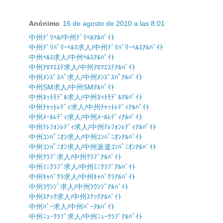
Anónimo
16 de agosto de 2010 a las 8:01
中州ﾃﾞﾘﾍﾙ/中州ﾃﾞﾘﾍﾙｱﾙﾊﾞｲﾄ
中州ﾃﾞﾘﾊﾞﾘｰﾍﾙｽ求人/中州ﾃﾞﾘﾊﾞﾘｰﾍﾙｽｱﾙﾊﾞｲﾄ
中州ﾍﾙｽ求人/中州ﾍﾙｽｱﾙﾊﾞｲﾄ
中州ｱﾛﾏｴｽﾃ求人/中州ｱﾛﾏｴｽﾃｱﾙﾊﾞｲﾄ
中州ﾒﾝｽﾞｽﾊﾟ求人/中州ﾒﾝｽﾞｽﾊﾟｱﾙﾊﾞｲﾄ
中州SM求人/中州SMｱﾙﾊﾞｲﾄ
中州ﾈｯﾄﾓﾃﾞﾙ求人/中州ﾈｯﾄﾓﾃﾞﾙｱﾙﾊﾞｲﾄ
中州ﾁｬｯﾄﾚﾃﾞｨ求人/中州ﾁｬｯﾄﾚﾃﾞｨｱﾙﾊﾞｲﾄ
中州ﾒｰﾙﾚﾃﾞｨ求人/中州ﾒｰﾙﾚﾃﾞｨｱﾙﾊﾞｲﾄ
中州ﾃﾚﾌｫﾝﾚﾃﾞｨ求人/中州ﾃﾚﾌｫﾝﾚﾃﾞｨｱﾙﾊﾞｲﾄ
中州ｺﾝﾊﾟﾆｵﾝ求人/中州ｺﾝﾊﾟﾆｵﾝｱﾙﾊﾞｲﾄ
中州ｺﾝﾊﾟﾆｵﾝ求人/中州派遣ｺﾝﾊﾟﾆｵﾝｱﾙﾊﾞｲﾄ
中州ｸﾗﾌﾞ求人/中州ｸﾗﾌﾞｱﾙﾊﾞｲﾄ
中州ﾐﾆｸﾗﾌﾞ求人/中州ﾐﾆｸﾗﾌﾞｱﾙﾊﾞｲﾄ
中州ｷｬﾊﾞｸﾗ求人/中州ｷｬﾊﾞｸﾗｱﾙﾊﾞｲﾄ
中州ﾗｳﾝｼﾞ求人/中州ﾗｳﾝｼﾞｱﾙﾊﾞｲﾄ
中州ｽﾅｯｸ求人/中州ｽﾅｯｸｱﾙﾊﾞｲﾄ
中州ﾊﾞｰ求人/中州ﾊﾞｰｱﾙﾊﾞｲﾄ
中州ﾆｭｰｸﾗﾌﾞ求人/中州ﾆｭｰｸﾗﾌﾞｱﾙﾊﾞｲﾄ