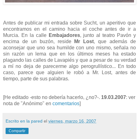
Antes de publicar mi entrada sobre Sucht, un aperitivo que
encontramos en el camino hacia el coche antes de ir a
Murcia. En la calle
Embajadores
, junto al teatro Pavón y
encima de un buzón, reside
Mr Lost
, que además de
aconsejar que uno sea humilde con uno mismo, señala no
sin razón un lema que en los últimos meses ha estado
plagando las calles de Lavapiés y que a pesar de su verdad
a mí no deja de parecerme algo perogrullístico... En todo
caso, parece que alguien le robó a Mr. Lost, antes de
tiempo, parte de sus palabras.
[He editado -esto no debería hacerlo, ¿no?-.
19.03.2007
: ver
nota de "Anónimo" en
comentarios
]
Escrito en la pared
el
viernes, marzo 16, 2007
Compartir