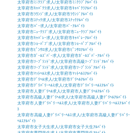
太宰府市ﾐﾆｸﾗﾌﾞ求人/太宰府市ﾐﾆｸﾗﾌﾞｱﾙﾊﾞｲﾄ
太宰府市ｷｬﾊﾞｸﾗ求人/太宰府市ｷｬﾊﾞｸﾗｱﾙﾊﾞｲﾄ
太宰府市ﾗｳﾝｼﾞ求人/太宰府市ﾗｳﾝｼﾞｱﾙﾊﾞｲﾄ
太宰府市ｽﾅｯｸ求人/太宰府市ｽﾅｯｸｱﾙﾊﾞｲﾄ
太宰府市ﾊﾞｰ求人/太宰府市ﾊﾞｰｱﾙﾊﾞｲﾄ
太宰府市ﾆｭｰｸﾗﾌﾞ求人/太宰府市ﾆｭｰｸﾗﾌﾞｱﾙﾊﾞｲﾄ
太宰府市ｷｬﾊﾞﾚｰ求人/太宰府市ｷｬﾊﾞﾚｰｱﾙﾊﾞｲﾄ
太宰府市ｼｮｰﾊﾟﾌﾞ求人/太宰府市ｼｮｰﾊﾟﾌﾞｱﾙﾊﾞｲﾄ
太宰府市ﾋﾟﾝｻﾛ求人/太宰府市ﾋﾟﾝｻﾛｱﾙﾊﾞｲﾄ
太宰府市ｶﾞｰﾙｽﾞﾊﾞｰ求人/太宰府市ｶﾞｰﾙｽﾞﾊﾞｰｱﾙﾊﾞｲﾄ
太宰府市ｿｰﾌﾟﾗﾝﾄﾞ求人/太宰府市高級ｿｰﾌﾟﾗﾝﾄﾞｱﾙﾊﾞｲﾄ
太宰府市ｿｰﾌﾟﾗﾝﾄﾞ求人/太宰府市ｿｰﾌﾟﾗﾝﾄﾞｱﾙﾊﾞｲﾄ
太宰府市ﾏｯﾄﾍﾙｽ求人/太宰府市ﾏｯﾄﾍﾙｽｱﾙﾊﾞｲﾄ
太宰府市ﾃﾞﾘﾍﾙ求人/太宰府市ﾃﾞﾘﾍﾙｱﾙﾊﾞｲﾄ
太宰府市ﾃﾞﾘﾊﾞﾘｰﾍﾙｽ求人/太宰府市ﾃﾞﾘﾊﾞﾘｰﾍﾙｽｱﾙﾊﾞｲﾄ
太宰府市人妻ﾃﾞﾘﾍﾙ求人/太宰府市人妻ﾃﾞﾘﾍﾙｱﾙﾊﾞｲﾄ
太宰府市高級人妻ﾃﾞﾘﾍﾙ求人/太宰府市高級人妻ﾃﾞﾘﾍﾙｱﾙﾊﾞｲﾄ
太宰府市人妻ﾃﾞﾘﾊﾞﾘｰﾍﾙｽ求人/太宰府市人妻ﾃﾞﾘﾊﾞﾘｰﾍﾙｽｱﾙﾊﾞｲ
ﾄ
太宰府市高級人妻ﾃﾞﾘﾊﾞﾘｰﾍﾙｽ求人/太宰府市高級人妻ﾃﾞﾘﾊﾞﾘｰ
ﾍﾙｽｱﾙﾊﾞｲﾄ
太宰府市女子大生求人/太宰府市女子大生ｱﾙﾊﾞｲﾄ
太宰府市専門学生求人/太宰府市専門学生ｱﾙﾊﾞｲﾄ