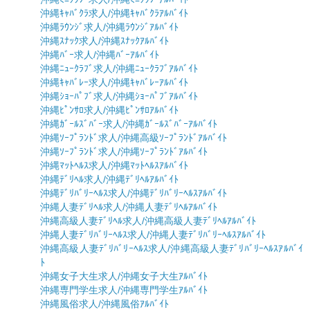
沖縄ｷｬﾊﾞｸﾗ求人/沖縄ｷｬﾊﾞｸﾗｱﾙﾊﾞｲﾄ
沖縄ﾗｳﾝｼﾞ求人/沖縄ﾗｳﾝｼﾞｱﾙﾊﾞｲﾄ
沖縄ｽﾅｯｸ求人/沖縄ｽﾅｯｸｱﾙﾊﾞｲﾄ
沖縄ﾊﾞｰ求人/沖縄ﾊﾞｰｱﾙﾊﾞｲﾄ
沖縄ﾆｭｰｸﾗﾌﾞ求人/沖縄ﾆｭｰｸﾗﾌﾞｱﾙﾊﾞｲﾄ
沖縄ｷｬﾊﾞﾚｰ求人/沖縄ｷｬﾊﾞﾚｰｱﾙﾊﾞｲﾄ
沖縄ｼｮｰﾊﾟﾌﾞ求人/沖縄ｼｮｰﾊﾟﾌﾞｱﾙﾊﾞｲﾄ
沖縄ﾋﾟﾝｻﾛ求人/沖縄ﾋﾟﾝｻﾛｱﾙﾊﾞｲﾄ
沖縄ｶﾞｰﾙｽﾞﾊﾞｰ求人/沖縄ｶﾞｰﾙｽﾞﾊﾞｰｱﾙﾊﾞｲﾄ
沖縄ｿｰﾌﾟﾗﾝﾄﾞ求人/沖縄高級ｿｰﾌﾟﾗﾝﾄﾞｱﾙﾊﾞｲﾄ
沖縄ｿｰﾌﾟﾗﾝﾄﾞ求人/沖縄ｿｰﾌﾟﾗﾝﾄﾞｱﾙﾊﾞｲﾄ
沖縄ﾏｯﾄﾍﾙｽ求人/沖縄ﾏｯﾄﾍﾙｽｱﾙﾊﾞｲﾄ
沖縄ﾃﾞﾘﾍﾙ求人/沖縄ﾃﾞﾘﾍﾙｱﾙﾊﾞｲﾄ
沖縄ﾃﾞﾘﾊﾞﾘｰﾍﾙｽ求人/沖縄ﾃﾞﾘﾊﾞﾘｰﾍﾙｽｱﾙﾊﾞｲﾄ
沖縄人妻ﾃﾞﾘﾍﾙ求人/沖縄人妻ﾃﾞﾘﾍﾙｱﾙﾊﾞｲﾄ
沖縄高級人妻ﾃﾞﾘﾍﾙ求人/沖縄高級人妻ﾃﾞﾘﾍﾙｱﾙﾊﾞｲﾄ
沖縄人妻ﾃﾞﾘﾊﾞﾘｰﾍﾙｽ求人/沖縄人妻ﾃﾞﾘﾊﾞﾘｰﾍﾙｽｱﾙﾊﾞｲﾄ
沖縄高級人妻ﾃﾞﾘﾊﾞﾘｰﾍﾙｽ求人/沖縄高級人妻ﾃﾞﾘﾊﾞﾘｰﾍﾙｽｱﾙﾊﾞｲ
ﾄ
沖縄女子大生求人/沖縄女子大生ｱﾙﾊﾞｲﾄ
沖縄専門学生求人/沖縄専門学生ｱﾙﾊﾞｲﾄ
沖縄風俗求人/沖縄風俗ｱﾙﾊﾞｲﾄ