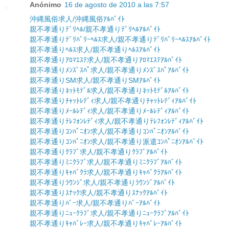
Anónimo
16 de agosto de 2010 a las 7:57
沖縄風俗求人/沖縄風俗ｱﾙﾊﾞｲﾄ
親不孝通りﾃﾞﾘﾍﾙ/親不孝通りﾃﾞﾘﾍﾙｱﾙﾊﾞｲﾄ
親不孝通りﾃﾞﾘﾊﾞﾘｰﾍﾙｽ求人/親不孝通りﾃﾞﾘﾊﾞﾘｰﾍﾙｽｱﾙﾊﾞｲﾄ
親不孝通りﾍﾙｽ求人/親不孝通りﾍﾙｽｱﾙﾊﾞｲﾄ
親不孝通りｱﾛﾏｴｽﾃ求人/親不孝通りｱﾛﾏｴｽﾃｱﾙﾊﾞｲﾄ
親不孝通りﾒﾝｽﾞｽﾊﾟ求人/親不孝通りﾒﾝｽﾞｽﾊﾟｱﾙﾊﾞｲﾄ
親不孝通りSM求人/親不孝通りSMｱﾙﾊﾞｲﾄ
親不孝通りﾈｯﾄﾓﾃﾞﾙ求人/親不孝通りﾈｯﾄﾓﾃﾞﾙｱﾙﾊﾞｲﾄ
親不孝通りﾁｬｯﾄﾚﾃﾞｨ求人/親不孝通りﾁｬｯﾄﾚﾃﾞｨｱﾙﾊﾞｲﾄ
親不孝通りﾒｰﾙﾚﾃﾞｨ求人/親不孝通りﾒｰﾙﾚﾃﾞｨｱﾙﾊﾞｲﾄ
親不孝通りﾃﾚﾌｫﾝﾚﾃﾞｨ求人/親不孝通りﾃﾚﾌｫﾝﾚﾃﾞｨｱﾙﾊﾞｲﾄ
親不孝通りｺﾝﾊﾟﾆｵﾝ求人/親不孝通りｺﾝﾊﾟﾆｵﾝｱﾙﾊﾞｲﾄ
親不孝通りｺﾝﾊﾟﾆｵﾝ求人/親不孝通り派遣ｺﾝﾊﾟﾆｵﾝｱﾙﾊﾞｲﾄ
親不孝通りｸﾗﾌﾞ求人/親不孝通りｸﾗﾌﾞｱﾙﾊﾞｲﾄ
親不孝通りﾐﾆｸﾗﾌﾞ求人/親不孝通りﾐﾆｸﾗﾌﾞｱﾙﾊﾞｲﾄ
親不孝通りｷｬﾊﾞｸﾗ求人/親不孝通りｷｬﾊﾞｸﾗｱﾙﾊﾞｲﾄ
親不孝通りﾗｳﾝｼﾞ求人/親不孝通りﾗｳﾝｼﾞｱﾙﾊﾞｲﾄ
親不孝通りｽﾅｯｸ求人/親不孝通りｽﾅｯｸｱﾙﾊﾞｲﾄ
親不孝通りﾊﾞｰ求人/親不孝通りﾊﾞｰｱﾙﾊﾞｲﾄ
親不孝通りﾆｭｰｸﾗﾌﾞ求人/親不孝通りﾆｭｰｸﾗﾌﾞｱﾙﾊﾞｲﾄ
親不孝通りｷｬﾊﾞﾚｰ求人/親不孝通りｷｬﾊﾞﾚｰｱﾙﾊﾞｲﾄ