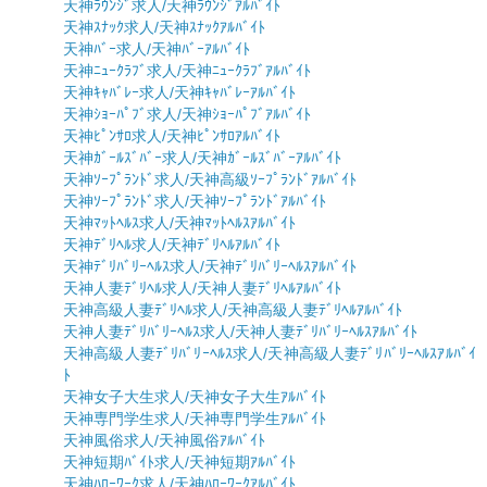
天神ﾗｳﾝｼﾞ求人/天神ﾗｳﾝｼﾞｱﾙﾊﾞｲﾄ
天神ｽﾅｯｸ求人/天神ｽﾅｯｸｱﾙﾊﾞｲﾄ
天神ﾊﾞｰ求人/天神ﾊﾞｰｱﾙﾊﾞｲﾄ
天神ﾆｭｰｸﾗﾌﾞ求人/天神ﾆｭｰｸﾗﾌﾞｱﾙﾊﾞｲﾄ
天神ｷｬﾊﾞﾚｰ求人/天神ｷｬﾊﾞﾚｰｱﾙﾊﾞｲﾄ
天神ｼｮｰﾊﾟﾌﾞ求人/天神ｼｮｰﾊﾟﾌﾞｱﾙﾊﾞｲﾄ
天神ﾋﾟﾝｻﾛ求人/天神ﾋﾟﾝｻﾛｱﾙﾊﾞｲﾄ
天神ｶﾞｰﾙｽﾞﾊﾞｰ求人/天神ｶﾞｰﾙｽﾞﾊﾞｰｱﾙﾊﾞｲﾄ
天神ｿｰﾌﾟﾗﾝﾄﾞ求人/天神高級ｿｰﾌﾟﾗﾝﾄﾞｱﾙﾊﾞｲﾄ
天神ｿｰﾌﾟﾗﾝﾄﾞ求人/天神ｿｰﾌﾟﾗﾝﾄﾞｱﾙﾊﾞｲﾄ
天神ﾏｯﾄﾍﾙｽ求人/天神ﾏｯﾄﾍﾙｽｱﾙﾊﾞｲﾄ
天神ﾃﾞﾘﾍﾙ求人/天神ﾃﾞﾘﾍﾙｱﾙﾊﾞｲﾄ
天神ﾃﾞﾘﾊﾞﾘｰﾍﾙｽ求人/天神ﾃﾞﾘﾊﾞﾘｰﾍﾙｽｱﾙﾊﾞｲﾄ
天神人妻ﾃﾞﾘﾍﾙ求人/天神人妻ﾃﾞﾘﾍﾙｱﾙﾊﾞｲﾄ
天神高級人妻ﾃﾞﾘﾍﾙ求人/天神高級人妻ﾃﾞﾘﾍﾙｱﾙﾊﾞｲﾄ
天神人妻ﾃﾞﾘﾊﾞﾘｰﾍﾙｽ求人/天神人妻ﾃﾞﾘﾊﾞﾘｰﾍﾙｽｱﾙﾊﾞｲﾄ
天神高級人妻ﾃﾞﾘﾊﾞﾘｰﾍﾙｽ求人/天神高級人妻ﾃﾞﾘﾊﾞﾘｰﾍﾙｽｱﾙﾊﾞｲ
ﾄ
天神女子大生求人/天神女子大生ｱﾙﾊﾞｲﾄ
天神専門学生求人/天神専門学生ｱﾙﾊﾞｲﾄ
天神風俗求人/天神風俗ｱﾙﾊﾞｲﾄ
天神短期ﾊﾞｲﾄ求人/天神短期ｱﾙﾊﾞｲﾄ
天神ﾊﾛｰﾜｰｸ求人/天神ﾊﾛｰﾜｰｸｱﾙﾊﾞｲﾄ