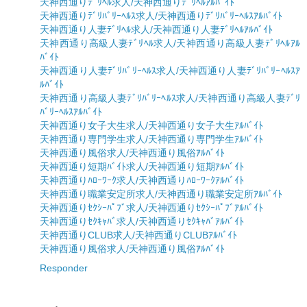
天神西通りﾃﾞﾘﾍﾙ求人/天神西通りﾃﾞﾘﾍﾙｱﾙﾊﾞｲﾄ
天神西通りﾃﾞﾘﾊﾞﾘｰﾍﾙｽ求人/天神西通りﾃﾞﾘﾊﾞﾘｰﾍﾙｽｱﾙﾊﾞｲﾄ
天神西通り人妻ﾃﾞﾘﾍﾙ求人/天神西通り人妻ﾃﾞﾘﾍﾙｱﾙﾊﾞｲﾄ
天神西通り高級人妻ﾃﾞﾘﾍﾙ求人/天神西通り高級人妻ﾃﾞﾘﾍﾙｱﾙ
ﾊﾞｲﾄ
天神西通り人妻ﾃﾞﾘﾊﾞﾘｰﾍﾙｽ求人/天神西通り人妻ﾃﾞﾘﾊﾞﾘｰﾍﾙｽｱ
ﾙﾊﾞｲﾄ
天神西通り高級人妻ﾃﾞﾘﾊﾞﾘｰﾍﾙｽ求人/天神西通り高級人妻ﾃﾞﾘ
ﾊﾞﾘｰﾍﾙｽｱﾙﾊﾞｲﾄ
天神西通り女子大生求人/天神西通り女子大生ｱﾙﾊﾞｲﾄ
天神西通り専門学生求人/天神西通り専門学生ｱﾙﾊﾞｲﾄ
天神西通り風俗求人/天神西通り風俗ｱﾙﾊﾞｲﾄ
天神西通り短期ﾊﾞｲﾄ求人/天神西通り短期ｱﾙﾊﾞｲﾄ
天神西通りﾊﾛｰﾜｰｸ求人/天神西通りﾊﾛｰﾜｰｸｱﾙﾊﾞｲﾄ
天神西通り職業安定所求人/天神西通り職業安定所ｱﾙﾊﾞｲﾄ
天神西通りｾｸｼｰﾊﾟﾌﾞ求人/天神西通りｾｸｼｰﾊﾟﾌﾞｱﾙﾊﾞｲﾄ
天神西通りｾｸｷｬﾊﾞ求人/天神西通りｾｸｷｬﾊﾞｱﾙﾊﾞｲﾄ
天神西通りCLUB求人/天神西通りCLUBｱﾙﾊﾞｲﾄ
天神西通り風俗求人/天神西通り風俗ｱﾙﾊﾞｲﾄ
Responder