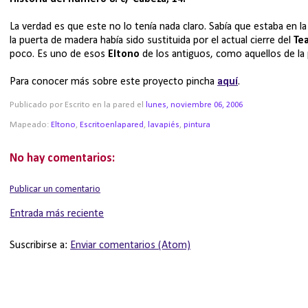
La verdad es que este no lo tenía nada claro. Sabía que estaba en la
la puerta de madera había sido sustituida por el actual cierre del
Te
poco. Es uno de esos
Eltono
de los antiguos, como aquellos de la 
Para conocer más sobre este proyecto pincha
aquí
.
Publicado por Escrito en la pared
el
lunes, noviembre 06, 2006
Mapeado:
Eltono
,
Escritoenlapared
,
lavapiés
,
pintura
No hay comentarios:
Publicar un comentario
Entrada más reciente
Suscribirse a:
Enviar comentarios (Atom)