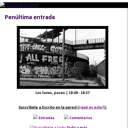
Penúltima entrada
Los lunes, paseo | 18:09 - 18:37
Suscríbete a Escrito en la pared (
¿qué es esto?
):
Entradas
Comentarios
Todo y más