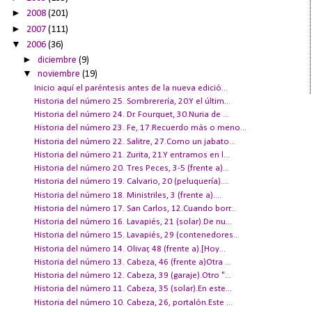
►
2008
(201)
►
2007
(111)
▼
2006
(36)
►
diciembre
(9)
▼
noviembre
(19)
Inicio aquí el paréntesis antes de la nueva edició...
Historia del número 25. Sombrerería, 20.Y el últim...
Historia del número 24. Dr. Fourquet, 30.Nuria de ...
Historia del número 23. Fe, 17.Recuerdo más o meno...
Historia del número 22. Salitre, 27.Como un jabato...
Historia del número 21. Zurita, 21.Y entramos en l...
Historia del número 20. Tres Peces, 3-5 (frente a)...
Historia del número 19. Calvario, 20 (peluquería)....
Historia del número 18. Ministriles, 3 (frente a)....
Historia del número 17. San Carlos, 12.Cuando borr...
Historia del número 16. Lavapiés, 21 (solar).De nu...
Historia del número 15. Lavapiés, 29 (contenedores...
Historia del número 14. Olivar, 48 (frente a).[Hoy...
Historia del número 13. Cabeza, 46 (frente a)Otra ...
Historia del número 12. Cabeza, 39 (garaje).Otro "...
Historia del número 11. Cabeza, 35 (solar).En este...
Historia del número 10. Cabeza, 26, portalón.Este ...