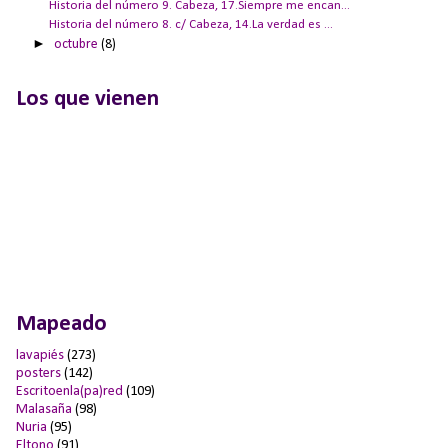
Historia del número 9. Cabeza, 17.Siempre me encan...
Historia del número 8. c/ Cabeza, 14.La verdad es ...
►
octubre
(8)
Los que vienen
Mapeado
lavapiés
(273)
posters
(142)
Escritoenla(pa)red
(109)
Malasaña
(98)
Nuria
(95)
Eltono
(91)