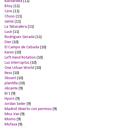
Bastardilla
(11)
Btoy
(11)
Cere
(11)
Chuso
(11)
Jaime
(11)
La Tabacalera
(11)
Luce
(11)
Rodríguez Gerada
(11)
Dier
(10)
El Campo de Cebada
(10)
Karen
(10)
Left Hand Rotation
(10)
Luz interruptus
(10)
One Urban World
(10)
Rexs
(10)
Skount
(10)
plantilla
(10)
Alicante
(9)
Br1
(9)
Hyuro
(9)
Jordan Seiler
(9)
Madrid Abierto con permiso
(9)
Miss Van
(9)
Momo
(9)
Mufasa
(9)