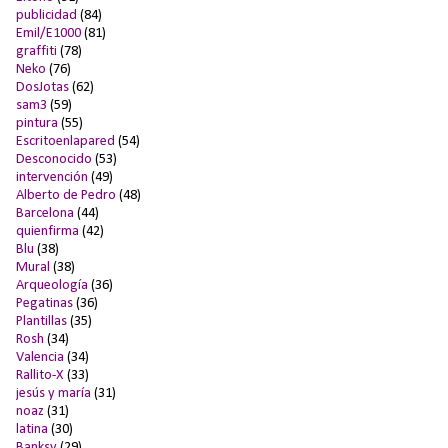
publicidad
(84)
Emil/E1000
(81)
graffiti
(78)
Neko
(76)
DosJotas
(62)
sam3
(59)
pintura
(55)
Escritoenlapared
(54)
Desconocido
(53)
intervención
(49)
Alberto de Pedro
(48)
Barcelona
(44)
quienfirma
(42)
Blu
(38)
Mural
(38)
Arqueología
(36)
Pegatinas
(36)
Plantillas
(35)
Rosh
(34)
Valencia
(34)
Rallito-X
(33)
jesús y maría
(31)
noaz
(31)
latina
(30)
Banksy
(29)