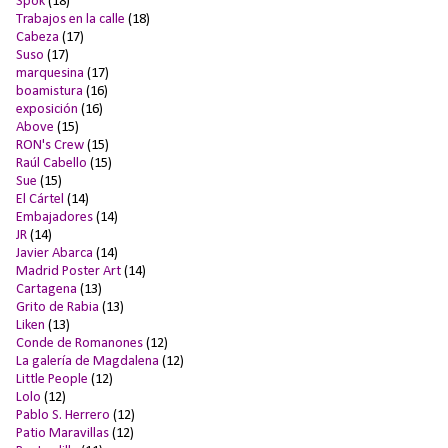
Spok
(18)
Trabajos en la calle
(18)
Cabeza
(17)
Suso
(17)
marquesina
(17)
boamistura
(16)
exposición
(16)
Above
(15)
RON's Crew
(15)
Raúl Cabello
(15)
Sue
(15)
El Cártel
(14)
Embajadores
(14)
JR
(14)
Javier Abarca
(14)
Madrid Poster Art
(14)
Cartagena
(13)
Grito de Rabia
(13)
Liken
(13)
Conde de Romanones
(12)
La galería de Magdalena
(12)
Little People
(12)
Lolo
(12)
Pablo S. Herrero
(12)
Patio Maravillas
(12)